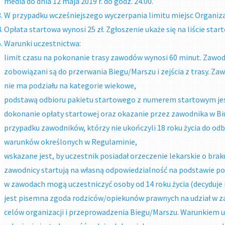
media do dnia 12 maja 2019 r. do godz. 24.00.
W przypadku wcześniejszego wyczerpania limitu miejsc Organiza
Opłata startowa wynosi 25 zł. Zgłoszenie ukaże się na liście sta
Warunki uczestnictwa:
limit czasu na pokonanie trasy zawodów wynosi 60 minut. Zawodn
zobowiązani są do przerwania Biegu/Marszu i zejścia z trasy. Zaw
nie ma podziału na kategorie wiekowe,
podstawą odbioru pakietu startowego z numerem startowym jes
dokonanie opłaty startowej oraz okazanie przez zawodnika w 
przypadku zawodników, którzy nie ukończyli 18 roku życia do od
warunków określonych w Regulaminie,
wskazane jest, by uczestnik posiadał orzeczenie lekarskie o br
zawodnicy startują na własną odpowiedzialność na podstawie p
w zawodach mogą uczestniczyć osoby od 14 roku życia (decyduje
jest pisemna zgoda rodziców/opiekunów prawnych na udział w 
celów organizacji i przeprowadzenia Biegu/Marszu. Warunkiem u