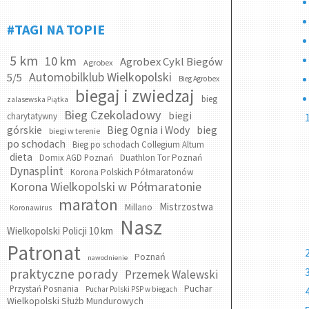
#TAGI NA TOPIE
5 km
10 km
Agrobex Cykl Biegów
Agrobex
Automobilklub Wielkopolski
5/5
Bieg Agrobex
biegaj i zwiedzaj
bieg
zalasewska Piątka
Bieg Czekoladowy
biegi
charytatywny
bieg
górskie
Bieg Ognia i Wody
biegi w terenie
po schodach
Bieg po schodach Collegium Altum
dieta
Domix AGD Poznań
Duathlon Tor Poznań
Dynasplint
Korona Polskich Półmaratonów
Korona Wielkopolski w Półmaratonie
maraton
Mistrzostwa
Millano
Koronawirus
Nasz
Wielkopolski Policji 10 km
Patronat
Poznań
nawodnienie
praktyczne porady
Przemek Walewski
Puchar
Przystań Posnania
Puchar Polski PSP w biegach
Wielkopolski Służb Mundurowych