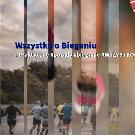
Wszystko o Bieganiu
#Praktyczne #porady #bieganie #WSZYSTK