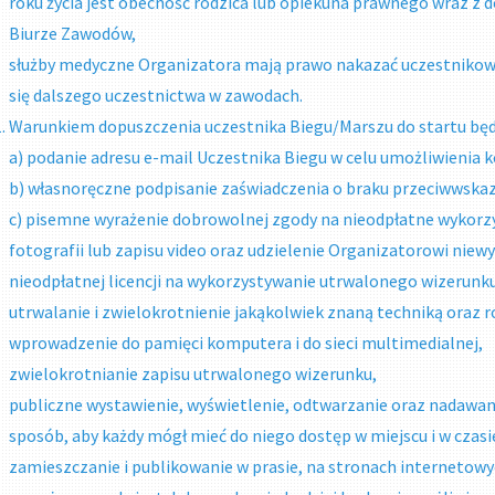
roku życia jest obecność rodzica lub opiekuna prawnego wraz 
Biurze Zawodów,
służby medyczne Organizatora mają prawo nakazać uczestnikowi wy
się dalszego uczestnictwa w zawodach.
Warunkiem dopuszczenia uczestnika Biegu/Marszu do startu będ
a) podanie adresu e-mail Uczestnika Biegu w celu umożliwienia 
b) własnoręczne podpisanie zaświadczenia o braku przeciwwskaza
c) pisemne wyrażenie dobrowolnej zgody na nieodpłatne wykorz
fotografii lub zapisu video oraz udzielenie Organizatorowi niewy
nieodpłatnej licencji na wykorzystywanie utrwalonego wizerunku
utrwalanie i zwielokrotnienie jakąkolwiek znaną techniką oraz
wprowadzenie do pamięci komputera i do sieci multimedialnej,
zwielokrotnianie zapisu utrwalonego wizerunku,
publiczne wystawienie, wyświetlenie, odtwarzanie oraz nadawani
sposób, aby każdy mógł mieć do niego dostęp w miejscu i w czas
zamieszczanie i publikowanie w prasie, na stronach internetowy