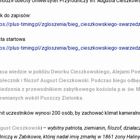
hodził obecny Uniwersytet Przyrodniczy im. Augusta Cieszkows
nk do zapisów:
tps://plus-timing.pl/zgloszenia/bieg_cieszkowskiego-swarzed
sta startowa:
tps://plus-timing.pl/zgloszenia/bieg_cieszkowskiego-swarzedz
asa wiedzie w pobliżu Dworku Cieszkowskiego, Alejami Poet
ołecznik i filozof August Cieszkowski. Podczas biegu odbęd
iedzenia z przewodnikiem zabytkowego kościoła p.w. św. Mik
ewnianych wokół Puszczy Zielonka.
mit uczestników wynosi 200 osób, by zachować klimat kameralno
gust Cieszkowsk
i –
wybitny patriota, ziemianin, filozof, dział
lniczą w Żabikowie, której nadał imię zmarłej w 1861 żony Haliny