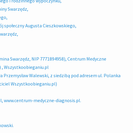
nnego i rodzinnego wypoczynku,
miny Swarzędz,
ego,
ój społeczny Augusta Cieszkowskiego,
Swarzędz,
Gmina Swarzędz, NIP 7771894958), Centrum Medyczne
) , Wszystkoobieganiu.pl
a Przemysław Walewski, z siedzibą pod adresem ul. Polanka
iciel Wszystkoobieganiu.pl)
pl, www.centrum-medyczne-diagnosis.pl.
kowski.