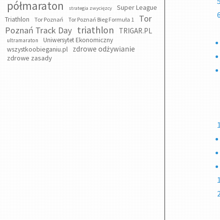
półmaraton
Super League
strategia zwycięzcy
Tor
Triathlon
Tor Poznań
Tor Poznań Bieg Formuła 1
triathlon
Poznań Track Day
TRIGAR.PL
Uniwersytet Ekonomiczny
ultramaraton
zdrowe odżywianie
wszystkoobieganiu.pl
zdrowe zasady