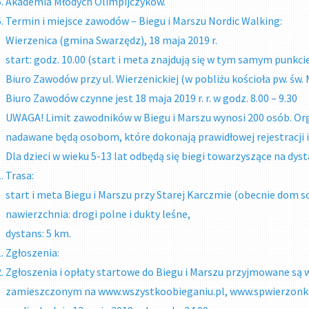
Akademia Młodych Olimpijczyków.
Termin i miejsce zawodów – Biegu i Marszu Nordic Walking:
Wierzenica (gmina Swarzędz), 18 maja 2019 r.
start: godz. 10.00 (start i meta znajdują się w tym samym punkcie
Biuro Zawodów przy ul. Wierzenickiej (w pobliżu kościoła pw. św. 
Biuro Zawodów czynne jest 18 maja 2019 r. r. w godz. 8.00 – 9.30
UWAGA! Limit zawodników w Biegu i Marszu wynosi 200 osób. Or
nadawane będą osobom, które dokonają prawidłowej rejestracji i 
Dla dzieci w wieku 5-13 lat odbędą się biegi towarzyszące na dys
Trasa:
start i meta Biegu i Marszu przy Starej Karczmie (obecnie dom s
nawierzchnia: drogi polne i dukty leśne,
dystans: 5 km.
Zgłoszenia:
Zgłoszenia i opłaty startowe do Biegu i Marszu przyjmowane są
zamieszczonym na www.wszystkoobieganiu.pl, www.spwierzonka.