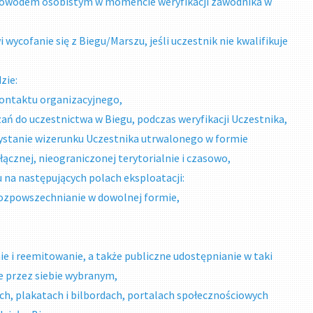
z dowodem osobistym w momencie weryfikacji zawodnika w
cofanie się z Biegu/Marszu, jeśli uczestnik nie kwalifikuje
zie:
kontaktu organizacyjnego,
ń do uczestnictwa w Biegu, podczas weryfikacji Uczestnika,
ystanie wizerunku Uczestnika utrwalonego w formie
łącznej, nieograniczonej terytorialnie i czasowo,
 na następujących polach eksploatacji:
 rozpowszechnianie w dowolnej formie,
e i reemitowanie, a także publiczne udostępnianie w taki
ie przez siebie wybranym,
ch, plakatach i bilbordach, portalach społecznościowych