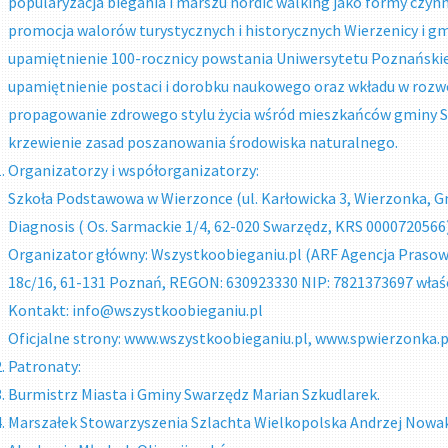
popularyzacja biegania i marszu nordic walking jako formy czy
promocja walorów turystycznych i historycznych Wierzenicy i g
upamiętnienie 100-rocznicy powstania Uniwersytetu Poznański
upamiętnienie postaci i dorobku naukowego oraz wkładu w rozw
propagowanie zdrowego stylu życia wśród mieszkańców gminy 
krzewienie zasad poszanowania środowiska naturalnego.
Organizatorzy i współorganizatorzy:
Szkoła Podstawowa w Wierzonce (ul. Karłowicka 3, Wierzonka, 
Diagnosis ( Os. Sarmackie 1/4, 62-020 Swarzędz, KRS 0000720566
Organizator główny: Wszystkoobieganiu.pl (ARF Agencja Prasow
18c/16, 61-131 Poznań, REGON: 630923330 NIP: 7821373697 właśc
Kontakt: info@wszystkoobieganiu.pl
Oficjalne strony: www.wszystkoobieganiu.pl, www.spwierzonka.
Patronaty:
Burmistrz Miasta i Gminy Swarzędz Marian Szkudlarek.
Marszałek Stowarzyszenia Szlachta Wielkopolska Andrzej Nowa