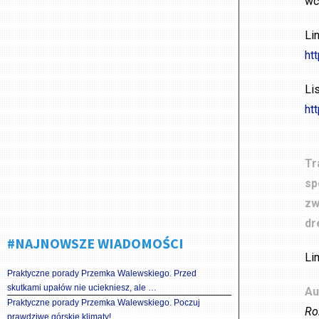
wc
Li
ht
Li
ht
Tr
sp
zw
dr
#NAJNOWSZE WIADOMOŚCI
Li
Praktyczne porady Przemka Walewskiego. Przed
skutkami upałów nie uciekniesz, ale …
Au
Praktyczne porady Przemka Walewskiego. Poczuj
Ro
prawdziwe górskie klimaty!