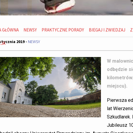
A GŁÓWNA
NEWSY
PRAKTYCZNE PORADY
BIEGAJ I ZWIEDZAJ
Z
stycznia 2019 -
NEWSY
CJA
W malownic
odbędzie si
kilometrów.
miejscu).
Pierwsza ed
lat Wierzeni
Szkudlarek. 
Jubileusz 1