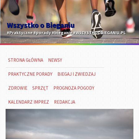
Wszystko o Bieganiu
#Praktyczne #porady #bieganie #WSZYSTKOOBIEGANIU.PL
STRONA GŁÓWNA
NEWSY
PRAKTYCZNE PORADY
BIEGAJ I ZWIEDZAJ
ZDROWIE
SPRZĘT
PROGNOZA POGODY
KALENDARZ IMPREZ
REDAKCJA