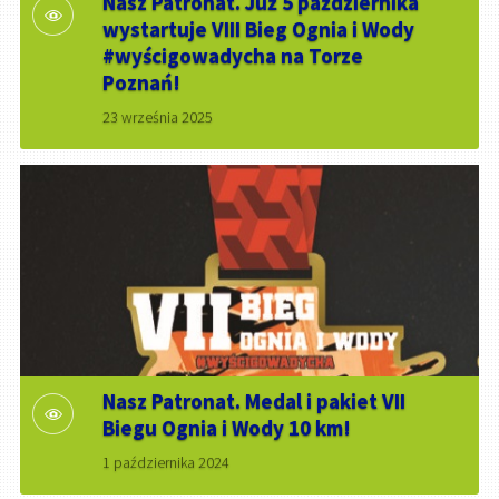
Nasz Patronat. Już 5 października
wystartuje VIII Bieg Ognia i Wody
#wyścigowadycha na Torze
Poznań!
23 września 2025
Nasz Patronat. Medal i pakiet VII
Biegu Ognia i Wody 10 km!
1 października 2024