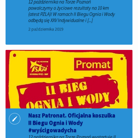
12 października na Torze Poznań
powalczymy o życiowe rezultaty na 10 km
(atest PZLA)! W ramach II Biegu Ognia i Wody
odbędą się XXV Indywidualne i [...]
2 października 2019
Nasz Patronat. Oficjalna koszulka
II Biegu Ognia i Wody
#wyścigowadycha
12 października na Torze Poznań wystartuje II