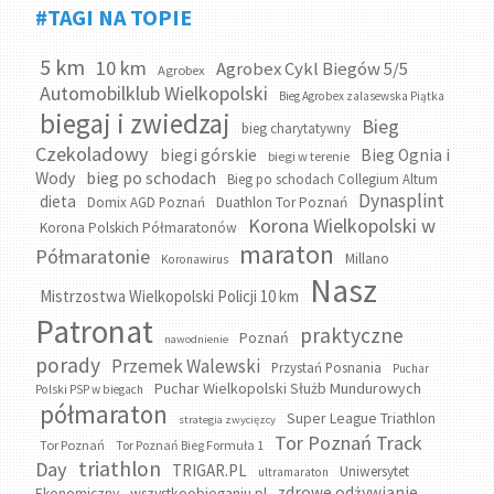
#TAGI NA TOPIE
5 km
10 km
Agrobex Cykl Biegów 5/5
Agrobex
Automobilklub Wielkopolski
Bieg Agrobex zalasewska Piątka
biegaj i zwiedzaj
Bieg
bieg charytatywny
Czekoladowy
biegi górskie
Bieg Ognia i
biegi w terenie
bieg po schodach
Wody
Bieg po schodach Collegium Altum
Dynasplint
dieta
Domix AGD Poznań
Duathlon Tor Poznań
Korona Wielkopolski w
Korona Polskich Półmaratonów
maraton
Półmaratonie
Millano
Koronawirus
Nasz
Mistrzostwa Wielkopolski Policji 10 km
Patronat
praktyczne
Poznań
nawodnienie
porady
Przemek Walewski
Przystań Posnania
Puchar
Puchar Wielkopolski Służb Mundurowych
Polski PSP w biegach
półmaraton
Super League Triathlon
strategia zwycięzcy
Tor Poznań Track
Tor Poznań
Tor Poznań Bieg Formuła 1
triathlon
Day
TRIGAR.PL
Uniwersytet
ultramaraton
zdrowe odżywianie
wszystkoobieganiu.pl