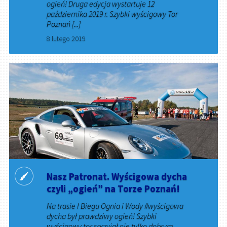
ogień! Druga edycja wystartuje 12
października 2019 r. Szybki wyścigowy Tor
Poznań [...]
8 lutego 2019
Nasz Patronat. Wyścigowa dycha
czyli „ogień” na Torze Poznań!
Na trasie I Biegu Ognia i Wody #wyścigowa
dycha był prawdziwy ogień! Szybki
wyścigowy tor sprzyjał nie tylko dobrym