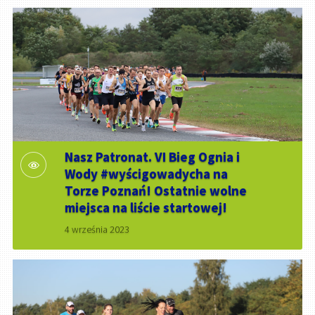
Nasz Patronat. VI Bieg Ognia i
Wody #wyścigowadycha na
Torze Poznań! Ostatnie wolne
miejsca na liście startowej!
4 września 2023