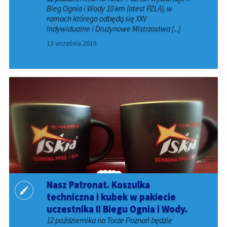
Bieg Ognia i Wody 10 km (atest PZLA), w
ramach którego odbędą się XXV
Indywidualne i Drużynowe Mistrzostwa [...]
13 września 2019
Nasz Patronat. Koszulka
techniczna i kubek w pakiecie
uczestnika II Biegu Ognia i Wody.
12 października na Torze Poznań będzie