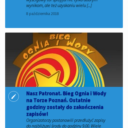
wynikom, ale też uzyskaniu wielu [...]
8 października 2018
Nasz Patronat. Bieg Ognia i Wody
na Torze Poznań. Ostatnie
godziny zostały do zakończenia
zapisów!
Organizatorzy postanowili przedłużyć zapisy
do najbliższej środy do godziny 9.00. Wiele