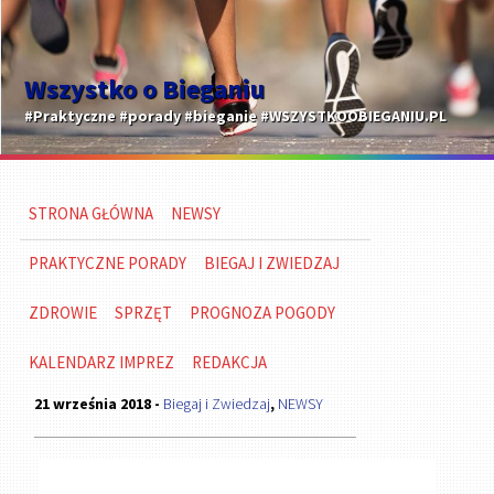
Wszystko o Bieganiu
#Praktyczne #porady #bieganie #WSZYSTKOOBIEGANIU.PL
STRONA GŁÓWNA
NEWSY
PRAKTYCZNE PORADY
BIEGAJ I ZWIEDZAJ
ZDROWIE
SPRZĘT
PROGNOZA POGODY
KALENDARZ IMPREZ
REDAKCJA
21 września 2018 -
Biegaj i Zwiedzaj
,
NEWSY