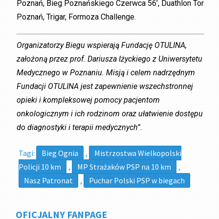
Poznań, Bieg Poznańskiego Czerwca 56’, Duathlon Tor
Poznań, Trigar, Formoza Challenge.
Organizatorzy Biegu wspierają Fundację OTULINA,
założoną przez prof. Dariusza Iżyckiego z Uniwersytetu
Medycznego w Poznaniu. Misją i celem nadrzędnym
Fundacji OTULINA jest zapewnienie wszechstronnej
opieki i kompleksowej pomocy pacjentom
onkologicznym i ich rodzinom oraz ułatwienie dostępu
do diagnostyki i terapii medycznych”.
Tagi:
Bieg Ognia
,
Mistrzostwa Wielkopolski
Policji 10 km
,
MP Strażaków PSP na 10 km
,
Nasz Patronat
,
Puchar Polski PSP w biegach
OFICJALNY FANPAGE