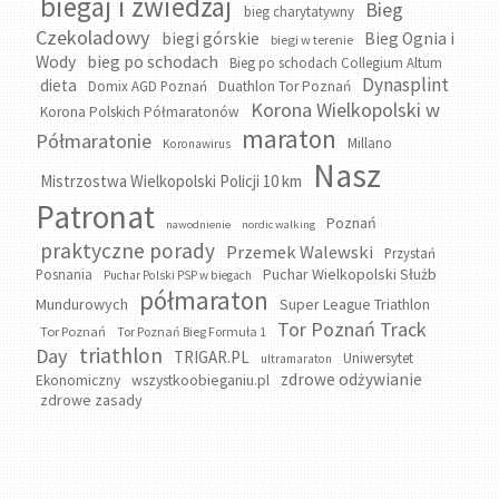
biegaj i zwiedzaj
Bieg
bieg charytatywny
Czekoladowy
biegi górskie
Bieg Ognia i
biegi w terenie
bieg po schodach
Wody
Bieg po schodach Collegium Altum
Dynasplint
dieta
Domix AGD Poznań
Duathlon Tor Poznań
Korona Wielkopolski w
Korona Polskich Półmaratonów
maraton
Półmaratonie
Millano
Koronawirus
Nasz
Mistrzostwa Wielkopolski Policji 10 km
Patronat
Poznań
nawodnienie
nordic walking
praktyczne porady
Przemek Walewski
Przystań
Puchar Wielkopolski Służb
Posnania
Puchar Polski PSP w biegach
półmaraton
Mundurowych
Super League Triathlon
Tor Poznań Track
Tor Poznań
Tor Poznań Bieg Formuła 1
triathlon
Day
TRIGAR.PL
Uniwersytet
ultramaraton
zdrowe odżywianie
wszystkoobieganiu.pl
Ekonomiczny
zdrowe zasady