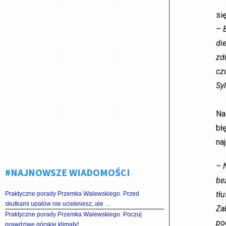
si
– 
di
zd
cz
Sy
Na
bł
na
– 
#NAJNOWSZE WIADOMOŚCI
be
tł
Praktyczne porady Przemka Walewskiego. Przed
skutkami upałów nie uciekniesz, ale …
Za
Praktyczne porady Przemka Walewskiego. Poczuj
po
prawdziwe górskie klimaty!