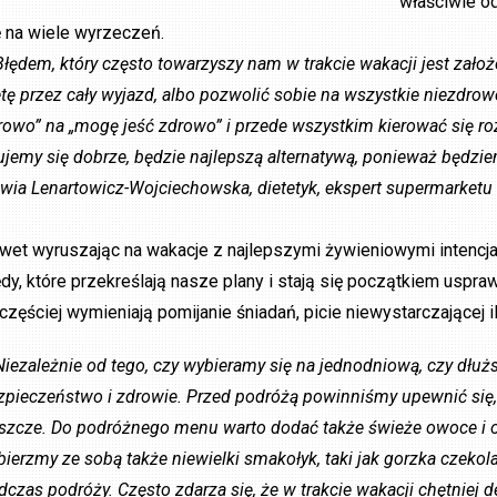
właściwie o
ę na wiele wyrzeczeń.
Błędem, który często towarzyszy nam w trakcie wakacji jest zało
etę przez cały wyjazd, albo pozwolić sobie na wszystkie niezdro
rowo” na „mogę jeść zdrowo” i przede wszystkim kierować się ro
ujemy się dobrze, będzie najlepszą alternatywą, ponieważ będzi
lwia Lenartowicz-Wojciechowska, dietetyk, ekspert supermarketu
wet wyruszając na wakacje z najlepszymi żywieniowymi intencj
ędy, które przekreślają nasze plany i stają się początkiem uspr
jczęściej wymieniają pomijanie śniadań, picie niewystarczającej
Niezależnie od tego, czy wybieramy się na jednodniową, czy d
zpieczeństwo i zdrowie. Przed podróżą powinniśmy upewnić się,
uszcze. Do podróżnego menu warto dodać także świeże owoce i 
bierzmy ze sobą także niewielki smakołyk, taki jak gorzka czekol
dczas podróży. Często zdarza się, że w trakcie wakacji chętniej 