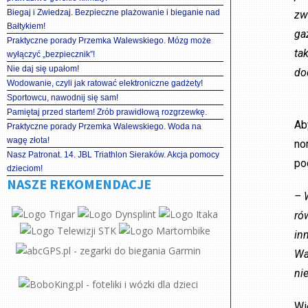
Biegaj i Zwiedzaj. Bezpieczne plażowanie i bieganie nad
zw
Bałtykiem!
ga
Praktyczne porady Przemka Walewskiego. Mózg może
ta
wyłączyć „bezpiecznik”!
Nie daj się upałom!
do
Wodowanie, czyli jak ratować elektroniczne gadżety!
Sportowcu, nawodnij się sam!
Pamiętaj przed startem! Zrób prawidłową rozgrzewkę.
Ab
Praktyczne porady Przemka Walewskiego. Woda na
wagę złota!
no
Nasz Patronat. 14. JBL Triathlon Sieraków. Akcja pomocy
po
dzieciom!
NASZE REKOMENDACJE
– 
ró
in
Wa
ni
Wi