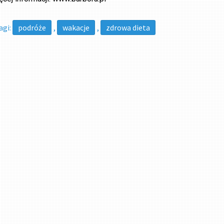
agi:
podróże
,
wakacje
,
zdrowa dieta