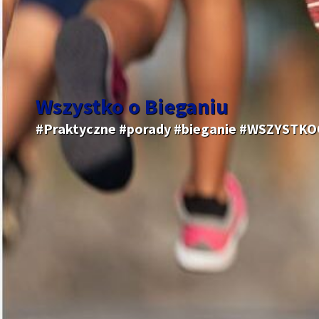
Wszystko o Bieganiu
#Praktyczne #porady #bieganie #WSZYSTK