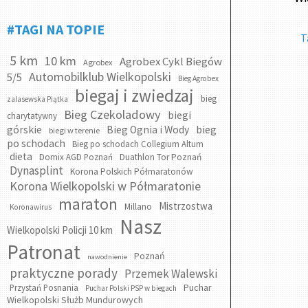
#TAGI NA TOPIE
T
5 km
10 km
Agrobex Cykl Biegów
Agrobex
Automobilklub Wielkopolski
5/5
Bieg Agrobex
biegaj i zwiedzaj
bieg
zalasewska Piątka
Bieg Czekoladowy
biegi
charytatywny
bieg
górskie
Bieg Ognia i Wody
biegi w terenie
po schodach
Bieg po schodach Collegium Altum
dieta
Domix AGD Poznań
Duathlon Tor Poznań
Dynasplint
Korona Polskich Półmaratonów
Korona Wielkopolski w Półmaratonie
maraton
Mistrzostwa
Millano
Koronawirus
Nasz
Wielkopolski Policji 10 km
Patronat
Poznań
nawodnienie
praktyczne porady
Przemek Walewski
Puchar
Przystań Posnania
Puchar Polski PSP w biegach
Wielkopolski Służb Mundurowych