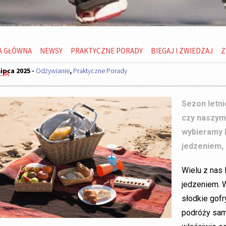
A GŁÓWNA
NEWSY
PRAKTYCZNE PORADY
BIEGAJ I ZWIEDZAJ
Z
lipca 2025 -
Odżywianie
,
Praktyczne Porady
CJA
Sezon letni
czy naszym 
wybieramy k
jedzeniem,
Wielu z nas 
jedzeniem. W
słodkie gofr
podróży sam