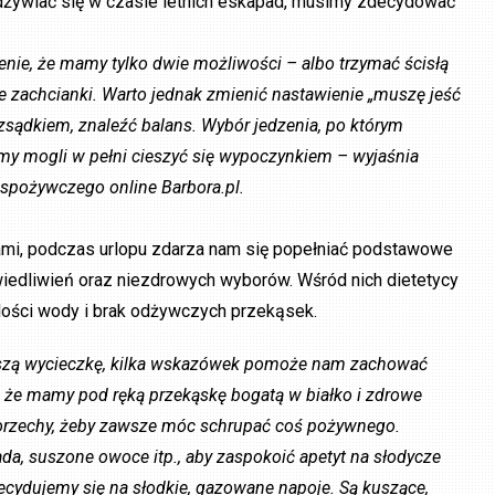
dżywiać się w czasie letnich eskapad, musimy zdecydować
żenie, że mamy tylko dwie możliwości – albo trzymać ścisłą
we zachcianki. Warto jednak zmienić nastawienie „muszę jeść
zsądkiem, znaleźć balans. Wybór jedzenia, po którym
emy mogli w pełni cieszyć się wypoczynkiem – wyjaśnia
 spożywczego online Barbora.pl.
ami, podczas urlopu zdarza nam się popełniać podstawowe
awiedliwień oraz niezdrowych wyborów. Wśród nich dietetycy
 ilości wody i brak odżywczych przekąsek.
łuższą wycieczkę, kilka wskazówek pomoże nam zachować
 że mamy pod ręką przekąskę bogatą w białko i zdrowe
orzechy, żeby zawsze móc schrupać coś pożywnego.
ada, suszone owoce itp., aby zaspokoić apetyt na słodycze
decydujemy się na słodkie, gazowane napoje. Są kuszące,