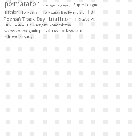
półmaraton
Super League
strategia zwycięzcy
Tor
Triathlon
Tor Poznań
Tor Poznań Bieg Formuła 1
triathlon
Poznań Track Day
TRIGAR.PL
Uniwersytet Ekonomiczny
ultramaraton
zdrowe odżywianie
wszystkoobieganiu.pl
zdrowe zasady