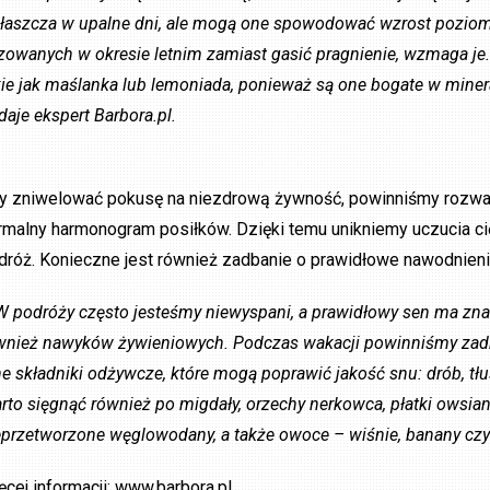
łaszcza w upalne dni, ale mogą one spowodować wzrost pozio
zowanych w okresie letnim zamiast gasić pragnienie, wzmaga je. 
kie jak maślanka lub lemoniada, ponieważ są one bogate w miner
daje ekspert Barbora.pl.
y zniwelować pokusę na niezdrową żywność, powinniśmy rozważ
rmalny harmonogram posiłków. Dzięki temu unikniemy uczucia ci
dróż. Konieczne jest również zadbanie o prawidłowe nawodnienie
W podróży często jesteśmy niewyspani, a prawidłowy sen ma znac
wnież nawyków żywieniowych. Podczas wakacji powinniśmy zadba
ne składniki odżywcze, które mogą poprawić jakość snu: drób, tłus
rto sięgnąć również po migdały, orzechy nerkowca, płatki owsiane
eprzetworzone węglowodany, a także owoce – wiśnie, banany czy
ęcej informacji: www.barbora.pl