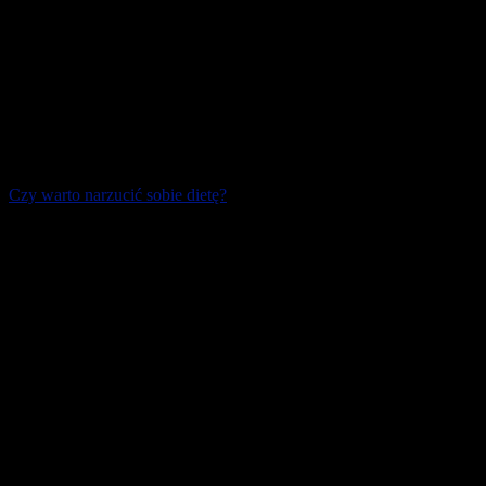
Czy warto narzucić sobie dietę?
Wiosna za oknem sprzyja decyzjom o rozpoczęciu diety lub
zracjonalizowaniu sposobu żywienia. Jak wykazują statystyki,
wciąż najczęstszym powodem takiej [...]
23 marca 2026