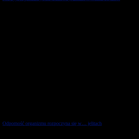
„Uroki biegania odkryłem dopiero na sportowej emeryturze”,
powtarzał jak mantrę Jeff Galloway, amerykański olimpijczyk
(1972) i autor kultowej [...]
1 marca 2026
Odporność organizmu rozpoczyna się w… jelitach
Jak wynika z badania przeprowadzonego na potrzeby kampanii