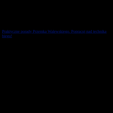
Praktyczne porady Przemka Walewskiego. Popracuj nad techniką
biegu!
Biegacze amatorzy zużywają zbyt wiele energii do biegania.
Przekonani są, że będą biegać szybciej, gdy rozbudują masę
mięśniową nóg. Wpadają w pułapkę. [...]
15 marca 2026