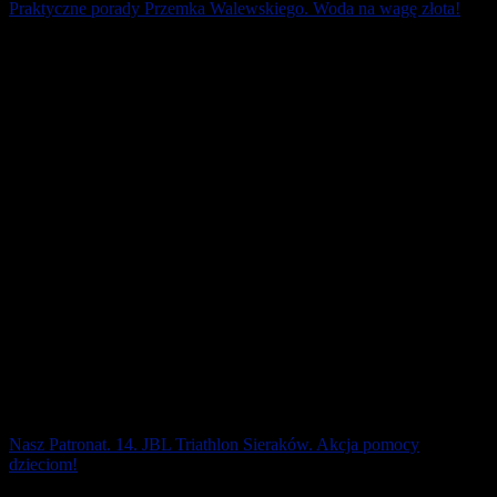
Praktyczne porady Przemka Walewskiego. Woda na wagę złota!
Trudno sobie wyobrazić, że przez wiele lat historii maratońskiej
temat picia przed, w czasie i po zawodach nie istniał. Wręcz
uważano, że picie w czasie [...]
29 maja 2026
Nasz Patronat. 14. JBL Triathlon Sieraków. Akcja pomocy
dzieciom!