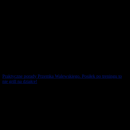
Praktyczne porady Przemka Walewskiego. Posiłek po treningu to
nie grill na działce!
Zdrowe zasady odżywiania każdy biegacz powinien sobie
przyswoić na równi z techniką biegania. Za dużo, za tłusto, za
słodko, za słono i nie o tej [...]
26 kwietnia 2026