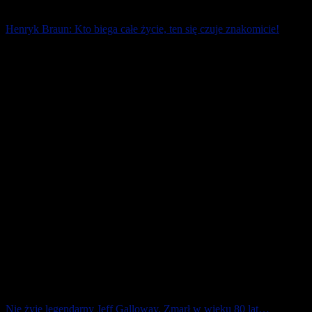
Henryk Braun: Kto biega całe życie, ten się czuje znakomicie!
Młodsi biegacze nie wiedzą kim byli nestorzy wielkopolskiego
biegania: Zofia i Henryk Braunowie. Popularny „Heniu” do dzisiaj
jest ikoną biegaczy. [...]
8 marca 2026
Nie żyje legendarny Jeff Galloway. Zmarł w wieku 80 lat…