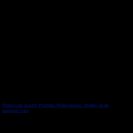
Już w ostatni weekend maja Sieraków ponownie stanie się
miejscem, gdzie sport nabiera wyjątkowego znaczenia. Wszystko za
sprawą 14. edycji JBL Triathlon [...]
13 maja 2026
Praktyczne porady Przemka Walewskiego. Wodny świat
maratończyka
Przed startem często można zaobserwować biegaczy zajadających
banany. Nie mają świadomości, że nie strawią ich podczas biegu, a
dopiero po jego ukończeniu. [...]