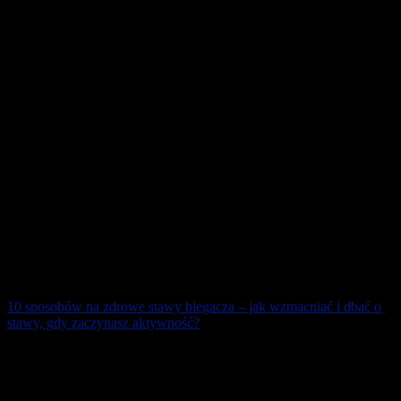
„Warzywa i owoce – na szczęście!”, jedynie 5% Polaków ma
świadomość, że każdego dnia powinno się [...]
20 lutego 2026
10 sposobów na zdrowe stawy biegacza – jak wzmacniać i dbać o
stawy, gdy zaczynasz aktywność?
Dolegliwości związane z bólem stawów oraz mięśni to powszechny
problem, który dotyczy sporej liczby osób. Niezależnie od przyczyn
zaistniałego bólu możemy [...]