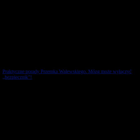
Praktyczne porady Przemka Walewskiego. Mózg może wyłączyć
„bezpiecznik”!
Fakty są bezlitosne. Co trzecia osoba, która staje na starcie biegu,
jest odwodniona. Panuje w tej materii równouprawnienie płci.
„Odcięcie” [...]
26 czerwca 2026