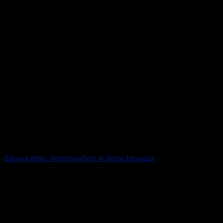
4 maja 2026
Zdrowa dieta. Węglowodany w diecie biegacza
Odpowiednie żywienie sportowców stanowi kluczową rolę w
osiąganiu zamierzonych celów. Oczywiście, nasz jadłospis
powinien pokrywać zapotrzebowanie na [...]
1 maja 2026