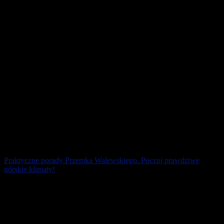
Czarnym Lądzie. Kolejne [...]
22 lipca 2026
Praktyczne porady Przemka Walewskiego. Poczuj prawdziwe
górskie klimaty!
Moda na biegi górskie rośnie w naszym kraju z roku na rok. Jednak
każdy powinien mierzyć górskie wyzwania według własnych sił.
15 lipca 2026