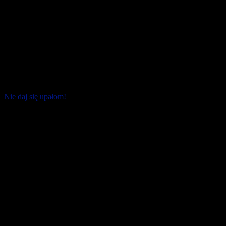
Nie daj się upałom!
Fala upałów dała się już we znaki nie tylko biegaczom. Trzeba
sprawdzać nie tylko temperaturę powietrza, ale i jego wilgotność.
To jedne z dwóch [...]
19 czerwca 2026