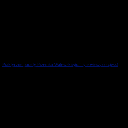
Praktyczne porady Przemka Walewskiego. Tyle wiesz, co zjesz!
To nie jakaś rymowana mądrość ludowa, ale coś, co każda
biegaczka i każdy biegacz powinien przyswoić na równi z techniką
biegania. Specjalnie piszę o tym [...]
2 kwietnia 2026