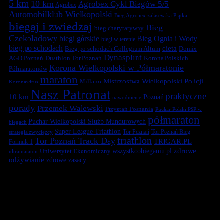
5 km
10 km
Agrobex Cykl Biegów 5/5
Agrobex
Automobilklub Wielkopolski
Bieg Agrobex zalasewska Piątka
biegaj i zwiedzaj
Bieg
bieg charytatywny
Czekoladowy
biegi górskie
Bieg Ognia i Wody
biegi w terenie
bieg po schodach
dieta
Bieg po schodach Collegium Altum
Domix
Dynasplint
Duathlon Tor Poznań
Korona Polskich
AGD Poznań
Korona Wielkopolski w Półmaratonie
Półmaratonów
maraton
Mistrzostwa Wielkopolski Policji
Millano
Koronawirus
Nasz Patronat
praktyczne
10 km
Poznań
nawodnienie
porady
Przemek Walewski
Przystań Posnania
Puchar Polski PSP w
półmaraton
Puchar Wielkopolski Służb Mundurowych
biegach
Super League Triathlon
Tor Poznań
Tor Poznań Bieg
strategia zwycięzcy
triathlon
Tor Poznań Track Day
TRIGAR.PL
Formuła 1
zdrowe
Uniwersytet Ekonomiczny
wszystkoobieganiu.pl
ultramaraton
odżywianie
zdrowe zasady