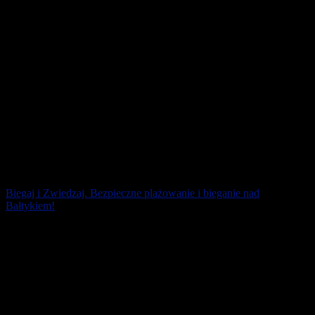
Biegaj i Zwiedzaj. Bezpieczne plażowanie i bieganie nad
Bałtykiem!
Masz przynajmniej kilka powodów, by letni urlop spędzić nad
naszym Bałtykiem. Okolice Międzyzdrojów i Świnoujścia są na
północy Polski dla [...]
1 lipca 2026