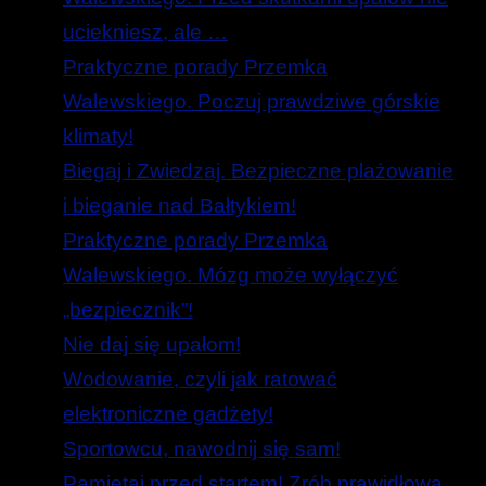
uciekniesz, ale …
Praktyczne porady Przemka
Walewskiego. Poczuj prawdziwe górskie
klimaty!
Biegaj i Zwiedzaj. Bezpieczne plażowanie
i bieganie nad Bałtykiem!
Praktyczne porady Przemka
Walewskiego. Mózg może wyłączyć
„bezpiecznik”!
Nie daj się upałom!
Wodowanie, czyli jak ratować
elektroniczne gadżety!
Sportowcu, nawodnij się sam!
Pamiętaj przed startem! Zrób prawidłową