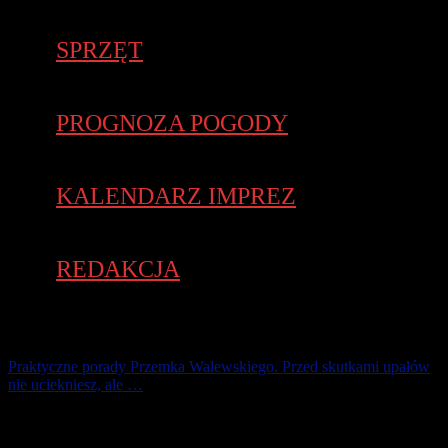
SPRZĘT
PROGNOZA POGODY
KALENDARZ IMPREZ
REDAKCJA
Praktyczne porady Przemka Walewskiego. Przed skutkami upałów
nie uciekniesz, ale …
Dlaczego temperatura naszego ciała ma ok. 37 st. C ? Nasz mózg, a
co za tym idzie ciało, posiada pamięć praprzodków, którzy żyli na