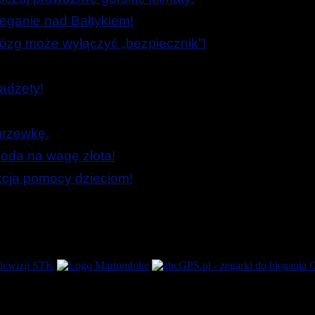
ieganie nad Bałtykiem!
zg może wyłączyć „bezpiecznik”!
adżety!
grzewkę.
oda na wagę złota!
Akcja pomocy dzieciom!