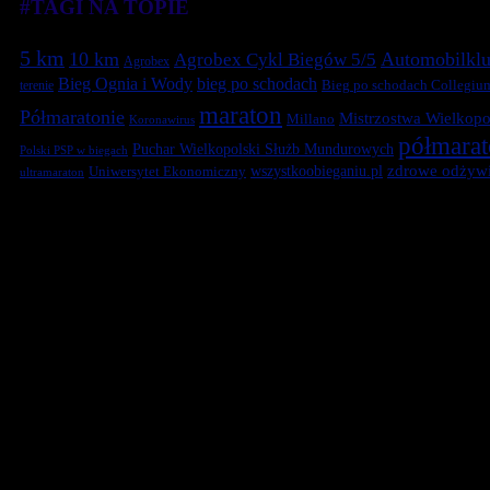
#TAGI NA TOPIE
5 km
10 km
Automobilklu
Agrobex Cykl Biegów 5/5
Agrobex
Bieg Ognia i Wody
bieg po schodach
terenie
Bieg po schodach Collegiu
maraton
Półmaratonie
Mistrzostwa Wielkopol
Millano
Koronawirus
półmara
Puchar Wielkopolski Służb Mundurowych
Polski PSP w biegach
zdrowe odżywi
Uniwersytet Ekonomiczny
wszystkoobieganiu.pl
ultramaraton