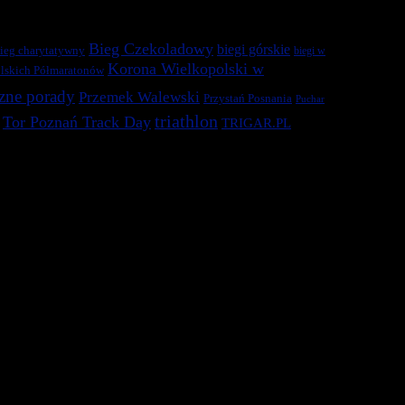
Bieg Czekoladowy
biegi górskie
ieg charytatywny
biegi w
Korona Wielkopolski w
lskich Półmaratonów
zne porady
Przemek Walewski
Przystań Posnania
Puchar
triathlon
Tor Poznań Track Day
TRIGAR.PL