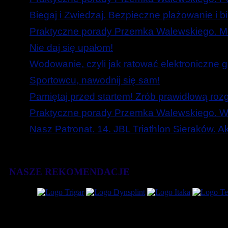
Biegaj i Zwiedzaj. Bezpieczne plażowanie i b
Praktyczne porady Przemka Walewskiego. Mó
Nie daj się upałom!
Wodowanie, czyli jak ratować elektroniczne g
Sportowcu, nawodnij się sam!
Pamiętaj przed startem! Zrób prawidłową roz
Praktyczne porady Przemka Walewskiego. W
Nasz Patronat. 14. JBL Triathlon Sieraków. 
NASZE REKOMENDACJE