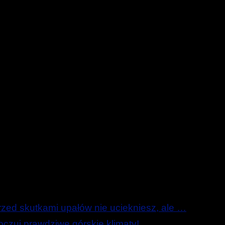
ed skutkami upałów nie uciekniesz, ale …
zuj prawdziwe górskie klimaty!