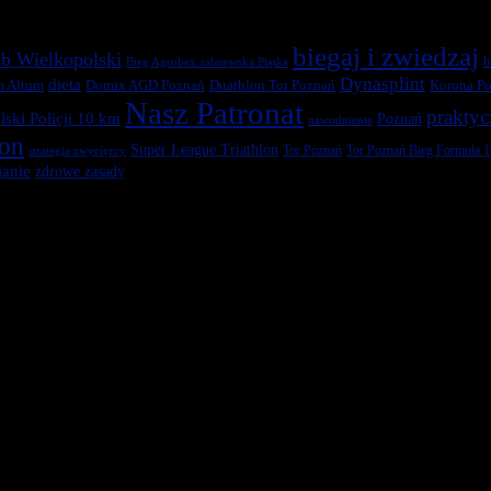
biegaj i zwiedzaj
b Wielkopolski
b
Bieg Agrobex zalasewska Piątka
Dynasplint
dieta
Duathlon Tor Poznań
Korona Po
m Altum
Domix AGD Poznań
Nasz Patronat
praktyc
ski Policji 10 km
Poznań
nawodnienie
ton
Super League Triathlon
Tor Poznań
Tor Poznań Bieg Formuła 1
strategia zwycięzcy
anie
zdrowe zasady