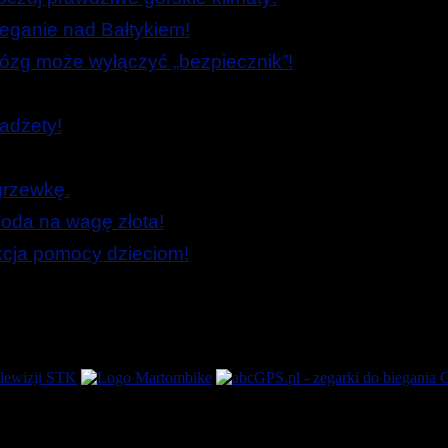
ieganie nad Bałtykiem!
zg może wyłączyć „bezpiecznik”!
adżety!
grzewkę.
oda na wagę złota!
Akcja pomocy dzieciom!