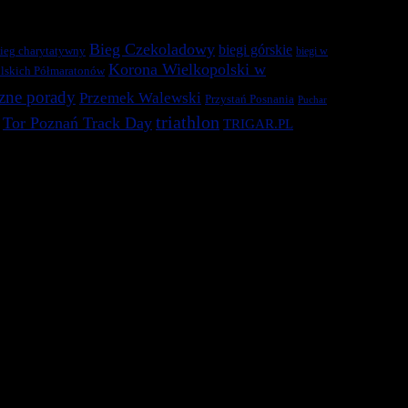
Bieg Czekoladowy
biegi górskie
ieg charytatywny
biegi w
Korona Wielkopolski w
lskich Półmaratonów
zne porady
Przemek Walewski
Przystań Posnania
Puchar
triathlon
Tor Poznań Track Day
TRIGAR.PL