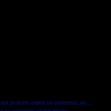
ed skutkami upałów nie uciekniesz, ale …
zuj prawdziwe górskie klimaty!