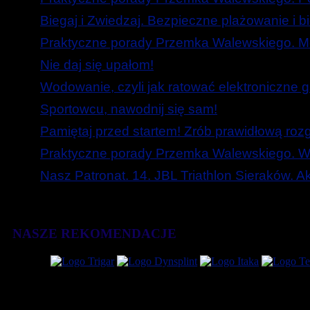
Biegaj i Zwiedzaj. Bezpieczne plażowanie i b
Praktyczne porady Przemka Walewskiego. Mó
Nie daj się upałom!
Wodowanie, czyli jak ratować elektroniczne g
Sportowcu, nawodnij się sam!
Pamiętaj przed startem! Zrób prawidłową roz
Praktyczne porady Przemka Walewskiego. W
Nasz Patronat. 14. JBL Triathlon Sieraków. 
NASZE REKOMENDACJE