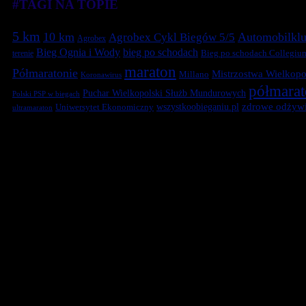
#TAGI NA TOPIE
5 km
10 km
Automobilklu
Agrobex Cykl Biegów 5/5
Agrobex
Bieg Ognia i Wody
bieg po schodach
terenie
Bieg po schodach Collegiu
maraton
Półmaratonie
Mistrzostwa Wielkopol
Millano
Koronawirus
półmara
Puchar Wielkopolski Służb Mundurowych
Polski PSP w biegach
zdrowe odżywi
Uniwersytet Ekonomiczny
wszystkoobieganiu.pl
ultramaraton