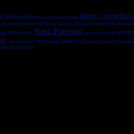
biegaj i zwiedzaj
b Wielkopolski
b
Bieg Agrobex zalasewska Piątka
Dynasplint
dieta
Duathlon Tor Poznań
Korona Po
m Altum
Domix AGD Poznań
Nasz Patronat
praktyc
ski Policji 10 km
Poznań
nawodnienie
ton
Super League Triathlon
Tor Poznań
Tor Poznań Bieg Formuła 1
strategia zwycięzcy
anie
zdrowe zasady