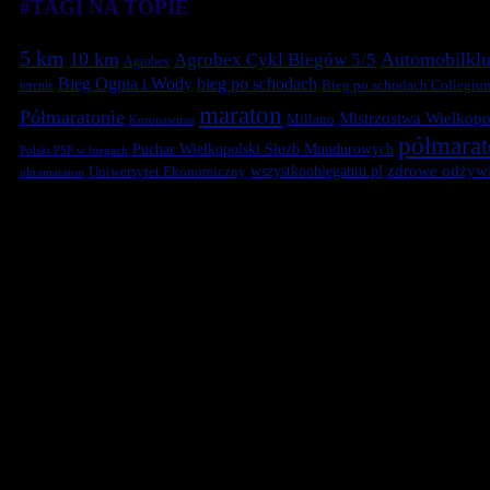
#TAGI NA TOPIE
5 km
10 km
Automobilklu
Agrobex Cykl Biegów 5/5
Agrobex
Bieg Ognia i Wody
bieg po schodach
terenie
Bieg po schodach Collegiu
maraton
Półmaratonie
Mistrzostwa Wielkopol
Millano
Koronawirus
półmara
Puchar Wielkopolski Służb Mundurowych
Polski PSP w biegach
zdrowe odżywi
Uniwersytet Ekonomiczny
wszystkoobieganiu.pl
ultramaraton