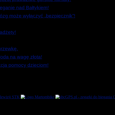
ieganie nad Bałtykiem!
zg może wyłączyć „bezpiecznik”!
adżety!
grzewkę.
oda na wagę złota!
Akcja pomocy dzieciom!