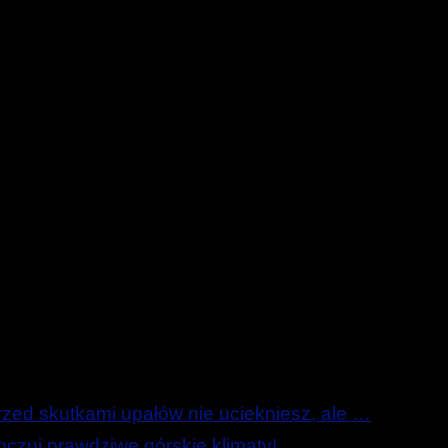
ed skutkami upałów nie uciekniesz, ale …
zuj prawdziwe górskie klimaty!