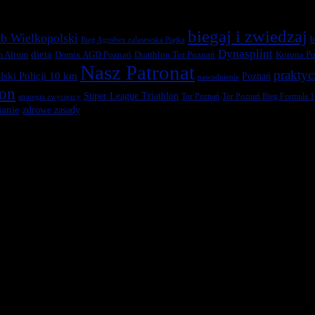
biegaj i zwiedzaj
b Wielkopolski
b
Bieg Agrobex zalasewska Piątka
Dynasplint
dieta
Duathlon Tor Poznań
Korona Po
m Altum
Domix AGD Poznań
Nasz Patronat
praktyc
ski Policji 10 km
Poznań
nawodnienie
ton
Super League Triathlon
Tor Poznań
Tor Poznań Bieg Formuła 1
strategia zwycięzcy
anie
zdrowe zasady