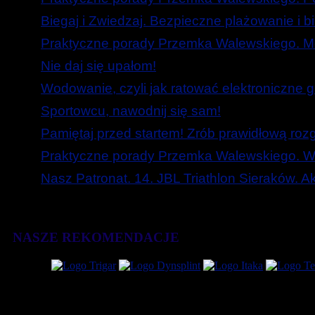
Biegaj i Zwiedzaj. Bezpieczne plażowanie i b
Praktyczne porady Przemka Walewskiego. Mó
Nie daj się upałom!
Wodowanie, czyli jak ratować elektroniczne g
Sportowcu, nawodnij się sam!
Pamiętaj przed startem! Zrób prawidłową roz
Praktyczne porady Przemka Walewskiego. W
Nasz Patronat. 14. JBL Triathlon Sieraków. 
NASZE REKOMENDACJE