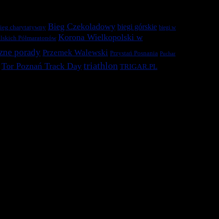
Bieg Czekoladowy
biegi górskie
ieg charytatywny
biegi w
Korona Wielkopolski w
lskich Półmaratonów
zne porady
Przemek Walewski
Przystań Posnania
Puchar
triathlon
Tor Poznań Track Day
TRIGAR.PL