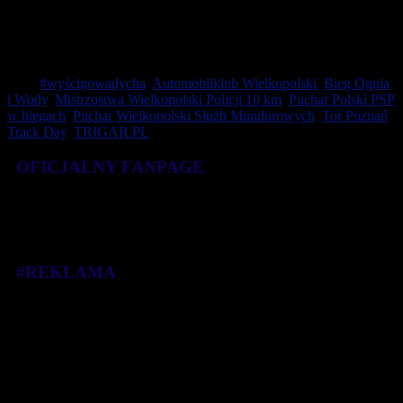
Partner Główny: TRIGAR.PL
Partnerzy: Termy Maltańskie, INONI, MILLANO GROUP.
Tagi:
#wyścigowadycha
,
Automobilklub Wielkopolski
,
Bieg Ognia
i Wody
,
Mistrzostwa Wielkopolski Policji 10 km
,
Puchar Polski PSP
w biegach
,
Puchar Wielkopolski Służb Mundurowych
,
Tor Poznań
Track Day
,
TRIGAR.PL
OFICJALNY FANPAGE
#REKLAMA