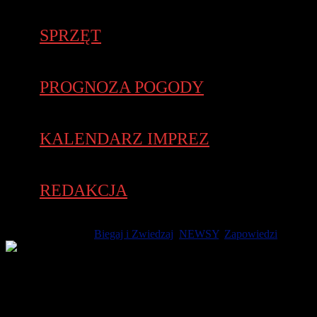
SPRZĘT
PROGNOZA POGODY
KALENDARZ IMPREZ
REDAKCJA
23 września 2025 -
Biegaj i Zwiedzaj
,
NEWSY
,
Zapowiedzi
To jedna z najszybszych tras biegowych w Polsce! Posiada atest
PZLA. Na Biegu Ognia i Wody na Torze Poznań startują
zawodniczki i zawodnicy z całego kraju i z zagranicy. Bieg