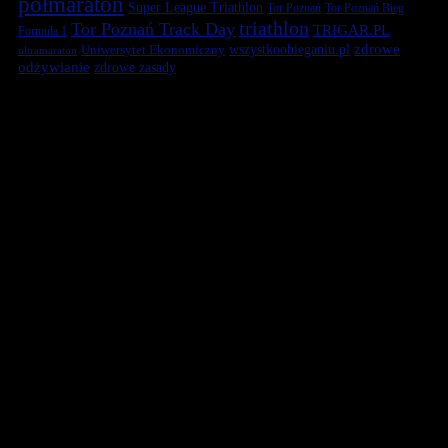
półmaraton
Super League Triathlon
Tor Poznań
Tor Poznań Bieg
triathlon
Tor Poznań Track Day
TRIGAR.PL
Formuła 1
zdrowe
Uniwersytet Ekonomiczny
wszystkoobieganiu.pl
ultramaraton
odżywianie
zdrowe zasady