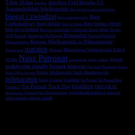
5 km
10 km
Agrobex Cykl Biegów 5/5
Agrobex
Automobilklub Wielkopolski
Bieg Agrobex zalasewska Piątka
biegaj i zwiedzaj
Bieg
bieg charytatywny
Czekoladowy
biegi górskie
Bieg Ognia i Wody
biegi w terenie
bieg po schodach
dieta
Bieg po schodach Collegium Altum
Domix
Dynasplint
Duathlon Tor Poznań
Korona Polskich
AGD Poznań
Korona Wielkopolski w Półmaratonie
Półmaratonów
maraton
Mistrzostwa Wielkopolski Policji
Millano
Koronawirus
Nasz Patronat
10 km
Poznań
nawodnienie
nordic walking
praktyczne porady
Przemek Walewski
Przystań Posnania
Puchar
Puchar Wielkopolski Służb Mundurowych
Polski PSP w biegach
półmaraton
Super League Triathlon
Tor Poznań
Tor Poznań Bieg
triathlon
Tor Poznań Track Day
TRIGAR.PL
Formuła 1
zdrowe
Uniwersytet Ekonomiczny
wszystkoobieganiu.pl
ultramaraton
odżywianie
zdrowe zasady