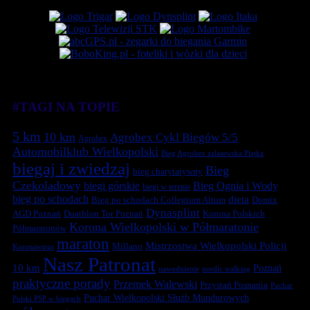
#TAGI NA TOPIE
5 km
10 km
Agrobex Cykl Biegów 5/5
Agrobex
Automobilklub Wielkopolski
Bieg Agrobex zalasewska Piątka
biegaj i zwiedzaj
Bieg
bieg charytatywny
Czekoladowy
biegi górskie
Bieg Ognia i Wody
biegi w terenie
bieg po schodach
dieta
Bieg po schodach Collegium Altum
Domix
Dynasplint
Duathlon Tor Poznań
Korona Polskich
AGD Poznań
Korona Wielkopolski w Półmaratonie
Półmaratonów
maraton
Mistrzostwa Wielkopolski Policji
Millano
Koronawirus
Nasz Patronat
10 km
Poznań
nawodnienie
nordic walking
praktyczne porady
Przemek Walewski
Przystań Posnania
Puchar
Puchar Wielkopolski Służb Mundurowych
Polski PSP w biegach