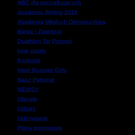
ABC dla początkujących
Academic Writing 2018
Akademia Młodych Olimpijczyków
Biegaj i Zwiedzaj
Duathlon Tor Poznań
inne sporty
Kontuzje
Meet Russian Girls
Nasz Patronat
NEWSY
Obuwie
Odzież
Odżywianie
Plany treningowe