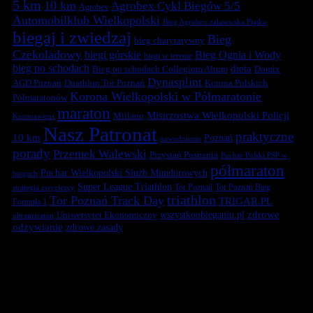
5 km
10 km
Agrobex Cykl Biegów 5/5
Agrobex
Automobilklub Wielkopolski
Bieg Agrobex zalasewska Piątka
biegaj i zwiedzaj
Bieg
bieg charytatywny
Czekoladowy
biegi górskie
Bieg Ognia i Wody
biegi w terenie
bieg po schodach
dieta
Bieg po schodach Collegium Altum
Domix
Dynasplint
Duathlon Tor Poznań
Korona Polskich
AGD Poznań
Korona Wielkopolski w Półmaratonie
Półmaratonów
maraton
Mistrzostwa Wielkopolski Policji
Millano
Koronawirus
Nasz Patronat
praktyczne
10 km
Poznań
nawodnienie
porady
Przemek Walewski
Przystań Posnania
Puchar Polski PSP w
półmaraton
Puchar Wielkopolski Służb Mundurowych
biegach
Super League Triathlon
Tor Poznań
Tor Poznań Bieg
strategia zwycięzcy
triathlon
Tor Poznań Track Day
TRIGAR.PL
Formuła 1
zdrowe
Uniwersytet Ekonomiczny
wszystkoobieganiu.pl
ultramaraton
odżywianie
zdrowe zasady