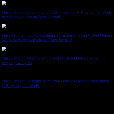
Nasz Patronat. Dodatkowa pula 50 miejsc na IV Bieg Ognia i Wody
#wyścigowadycha na Torze Poznań!
20 sierpnia 2021
Nasz Patronat. Szybko zapełnia się lista startowa na IV Bieg Ognia i
Wody #wyścigowadycha na Torze Poznań!
29 kwietnia 2021
Nasz Patronat. Prezentujemy medal IV Biegu Ognia i Wody
#wyścigowadycha
2 marca 2021
Nasz Patronat. Koszulka techniczna i kubek w pakiecie uczestnika
II Biegu Ognia i Wody.
12 października na Torze Poznań będzie okazja powalczyć o
życiowe rezultaty na 10 km (atest PZLA). W ramach II Biegu
Ognia i Wody odbędą się XXV [...]
29 sierpnia 2019