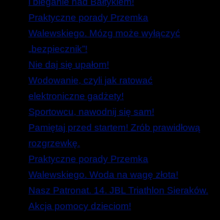
i bieganie nad Bałtykiem!
Praktyczne porady Przemka
Walewskiego. Mózg może wyłączyć
„bezpiecznik”!
Nie daj się upałom!
Wodowanie, czyli jak ratować
elektroniczne gadżety!
Sportowcu, nawodnij się sam!
Pamiętaj przed startem! Zrób prawidłową
rozgrzewkę.
Praktyczne porady Przemka
Walewskiego. Woda na wagę złota!
Nasz Patronat. 14. JBL Triathlon Sieraków.
Akcja pomocy dzieciom!