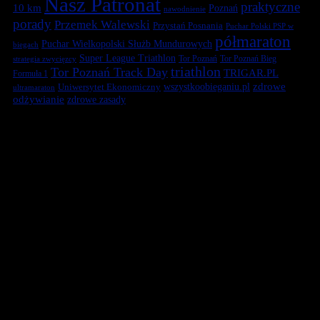
Nasz Patronat
praktyczne
10 km
Poznań
nawodnienie
porady
Przemek Walewski
Przystań Posnania
Puchar Polski PSP w
półmaraton
Puchar Wielkopolski Służb Mundurowych
biegach
Super League Triathlon
Tor Poznań
Tor Poznań Bieg
strategia zwycięzcy
triathlon
Tor Poznań Track Day
TRIGAR.PL
Formuła 1
zdrowe
Uniwersytet Ekonomiczny
wszystkoobieganiu.pl
ultramaraton
odżywianie
zdrowe zasady