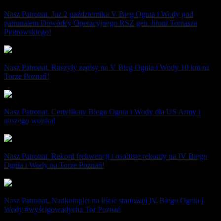
Nasz Patronat. Już 2 października V Bieg Ognia i Wody pod
patronatem Dowódcy Operacyjnego RSZ gen. broni Tomasza
Piotrowskiego!
22 września 2022
Nasz Patronat. Ruszyły zapisy na V Bieg Ognia i Wody 10 km na
Torze Poznań!
27 grudnia 2021
Nasz Patronat. Certyfikaty Biegu Ognia i Wody dla US Army i
naszego wojska!
27 października 2021
Nasz Patronat. Rekord frekwencji i osobiste rekordy na IV Biegu
Ognia i Wody na Torze Poznań!
9 października 2021
Nasz Patronat. Nadkomplet na liście startowej IV Biegu Ognia i
Wody #wyścigowadycha Tor Poznań
4 października 2021