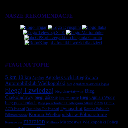
NASZE REKOMENDACJE
#TAGI NA TOPIE
5 km
10 km
Agrobex Cykl Biegów 5/5
Agrobex
Automobilklub Wielkopolski
Bieg Agrobex zalasewska Piątka
biegaj i zwiedzaj
Bieg
bieg charytatywny
Czekoladowy
biegi górskie
Bieg Ognia i Wody
biegi w terenie
bieg po schodach
dieta
Bieg po schodach Collegium Altum
Domix
Dynasplint
Duathlon Tor Poznań
Korona Polskich
AGD Poznań
Korona Wielkopolski w Półmaratonie
Półmaratonów
maraton
Mistrzostwa Wielkopolski Policji
Millano
Koronawirus