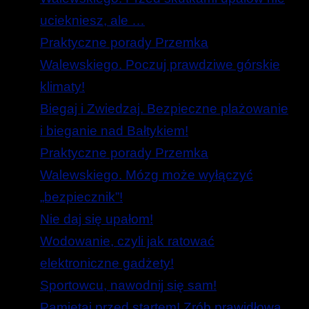
uciekniesz, ale …
Praktyczne porady Przemka
Walewskiego. Poczuj prawdziwe górskie
klimaty!
Biegaj i Zwiedzaj. Bezpieczne plażowanie
i bieganie nad Bałtykiem!
Praktyczne porady Przemka
Walewskiego. Mózg może wyłączyć
„bezpiecznik”!
Nie daj się upałom!
Wodowanie, czyli jak ratować
elektroniczne gadżety!
Sportowcu, nawodnij się sam!
Pamiętaj przed startem! Zrób prawidłową