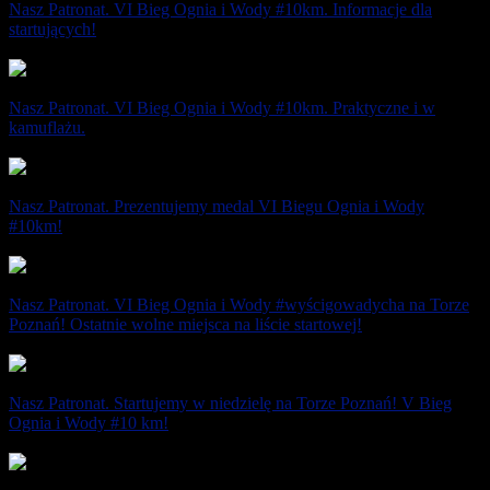
Nasz Patronat. VI Bieg Ognia i Wody #10km. Informacje dla
startujących!
5 października 2023
Nasz Patronat. VI Bieg Ognia i Wody #10km. Praktyczne i w
kamuflażu.
28 września 2023
Nasz Patronat. Prezentujemy medal VI Biegu Ognia i Wody
#10km!
26 września 2023
Nasz Patronat. VI Bieg Ognia i Wody #wyścigowadycha na Torze
Poznań! Ostatnie wolne miejsca na liście startowej!
4 września 2023
Nasz Patronat. Startujemy w niedzielę na Torze Poznań! V Bieg
Ognia i Wody #10 km!
1 października 2022