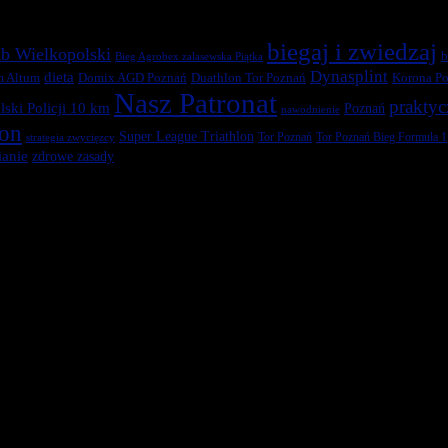
biegaj i zwiedzaj
b Wielkopolski
b
Bieg Agrobex zalasewska Piątka
Dynasplint
dieta
Duathlon Tor Poznań
Korona Po
m Altum
Domix AGD Poznań
Nasz Patronat
praktyc
ski Policji 10 km
Poznań
nawodnienie
ton
Super League Triathlon
Tor Poznań
Tor Poznań Bieg Formuła 1
strategia zwycięzcy
anie
zdrowe zasady