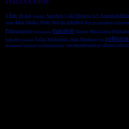
#TAGI NA TOPIE
5 km
10 km
Automobilklu
Agrobex Cykl Biegów 5/5
Agrobex
Bieg Ognia i Wody
bieg po schodach
terenie
Bieg po schodach Collegiu
maraton
Półmaratonie
Mistrzostwa Wielkopol
Millano
Koronawirus
półmara
Puchar Wielkopolski Służb Mundurowych
Polski PSP w biegach
zdrowe odżywi
Uniwersytet Ekonomiczny
wszystkoobieganiu.pl
ultramaraton