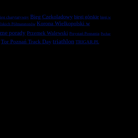
Bieg Czekoladowy
biegi górskie
ieg charytatywny
biegi w
Korona Wielkopolski w
lskich Półmaratonów
zne porady
Przemek Walewski
Przystań Posnania
Puchar
triathlon
Tor Poznań Track Day
TRIGAR.PL