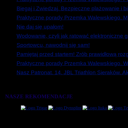
Biegaj i Zwiedzaj. Bezpieczne plażowanie i b
Praktyczne porady Przemka Walewskiego. Mó
Nie daj się upałom!
Wodowanie, czyli jak ratować elektroniczne g
Sportowcu, nawodnij się sam!
Pamiętaj przed startem! Zrób prawidłową roz
Praktyczne porady Przemka Walewskiego. W
Nasz Patronat. 14. JBL Triathlon Sieraków. 
NASZE REKOMENDACJE