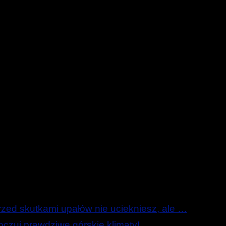
ed skutkami upałów nie uciekniesz, ale …
zuj prawdziwe górskie klimaty!