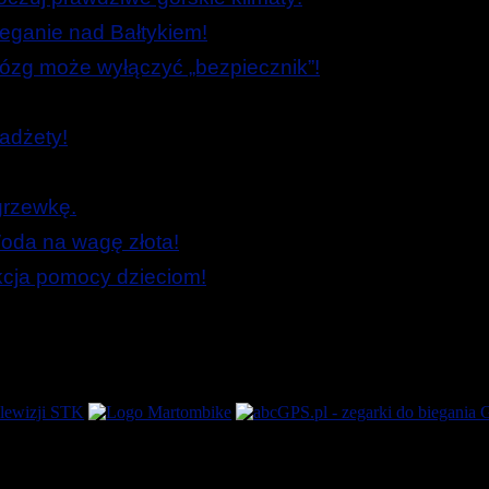
ieganie nad Bałtykiem!
zg może wyłączyć „bezpiecznik”!
adżety!
grzewkę.
oda na wagę złota!
Akcja pomocy dzieciom!