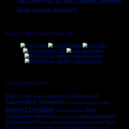
Nasz Patronat. 14. JBL Triathlon Sieraków.
Akcja pomocy dzieciom!
NASZE REKOMENDACJE
#TAGI NA TOPIE
5 km
10 km
Agrobex Cykl Biegów 5/5
Agrobex
Automobilklub Wielkopolski
Bieg Agrobex zalasewska Piątka
biegaj i zwiedzaj
Bieg
bieg charytatywny
Czekoladowy
biegi górskie
Bieg Ognia i Wody
biegi w terenie
bieg po schodach
dieta
Bieg po schodach Collegium Altum
Domix
Dynasplint
Duathlon Tor Poznań
Korona Polskich
AGD Poznań