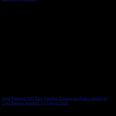
Zapraszamy do udziału w jubileuszowym X Biegu „AGROBEX
Zalasewska Piątka” – pod Patronatem Burmistrza Miasta i Gminy
Swarzędz Marian [...]
28 stycznia 2019
Nasz Patronat. VIII Bieg Agrobex Zalasewska Piątka zakończył
Cykl Biegów Agrobex 5/5 Edycja 2018
Na ten start czekali wszyscy, którzy do końca walczyli o czołowe