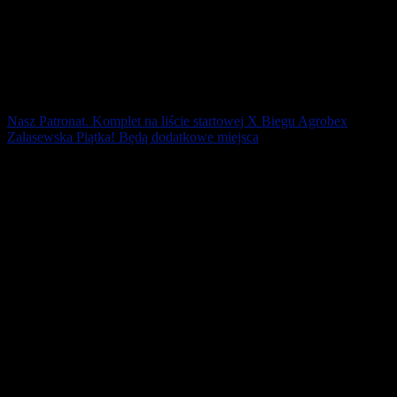
Nasz Patronat. Komplet na liście startowej X Biegu Agrobex
Zalasewska Piątka! Będą dodatkowe miejsca
Szybko zapełniła się lista startowa X Biegu „AGROBEX
Zalasewska Piątka”, który wystartuje 24 listopada ! Dobra
wiadomość! Jest już dostępna [...]
25 września 2019