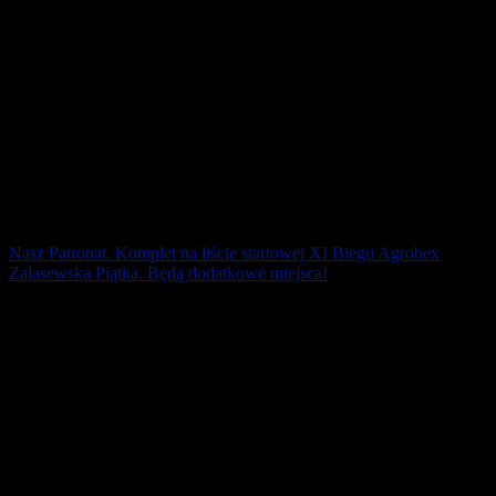
Nasz Patronat. Komplet na liście startowej XI Biegu Agrobex
Zalasewska Piątka. Będą dodatkowe miejsca!
Już 22 marca wystartuje XI Bieg Agrobex Zalasewska Piątka
rozpoczynający Cykl Biegów Agrobex 5/5 . Edycja 2020. Szybko
rozeszła się pula miejsc. [...]
21 lutego 2020