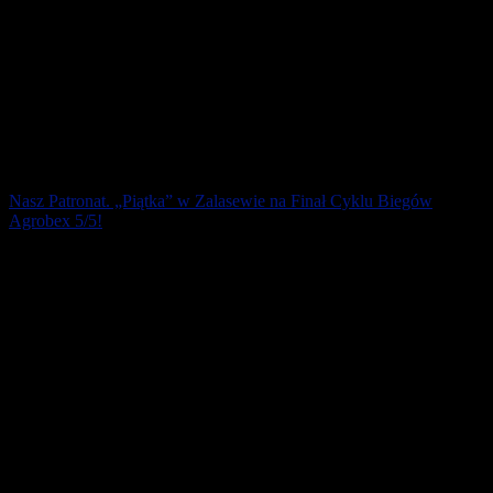
Nasz Patronat. „Piątka” w Zalasewie na Finał Cyklu Biegów
Agrobex 5/5!
24 listopada w Zalasewie biegacze i chodziarze nordic walking po
raz ostatni w 2019 roku rywalizowali w ramach Cyklu Biegów
Agrobex 5/5 Edycja 2019. Na [...]
25 listopada 2019