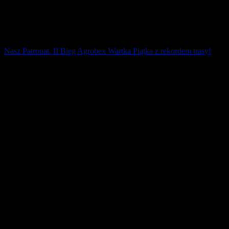
Nasz Patronat. II Bieg Agrobex Wartka Piątka z rekordem trasy!
Po okresie wakacyjnym biegacze oraz chodziarze uprawiający
nordic walking wrócili do rywalizacji w ramach Cyklu Biegów 5/ .
Nad Wartą w Poznaniu odbył się [...]
19 września 2019