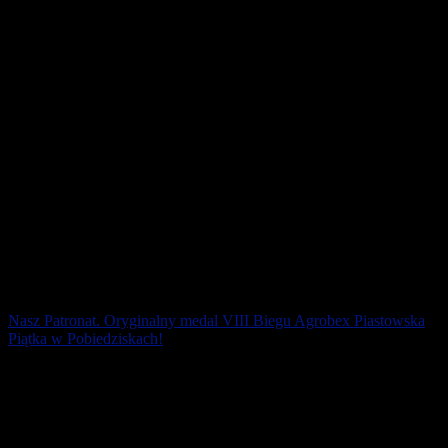
tras po kraju orientu i [...]
14 grudnia 2020
Nasz Patronat. Oryginalny medal VIII Biegu Agrobex Piastowska
Piątka w Pobiedziskach!
Prezentujemy medal VIII Biegu Agrobex Piastowska Piątka, który
wystartuje 8 sierpnia 2020 roku wokół Grodu Pobiedziska i
Skansenu Miniatur Szlaku Piastowskiego..
25 lipca 2020