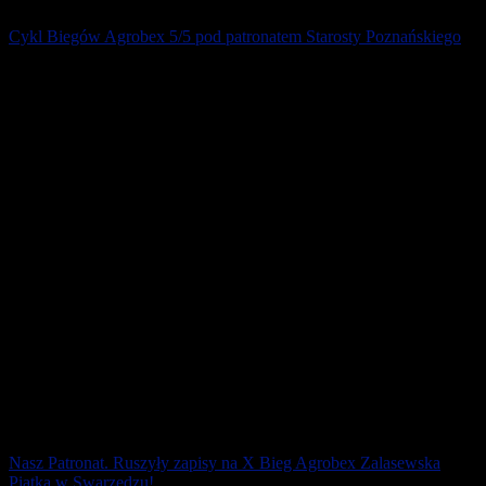
Cykl Biegów Agrobex 5/5 pod patronatem Starosty Poznańskiego
Już 23 marca wystartuje IX Bieg Agrobex Zalasewska Piątka, który
rozpocznie tegoroczny Cykl Biegów Agrobex 5/5 . Patronat nad
Cyklem sprawuje Starosta [...]
1 marca 2019
Nasz Patronat. Ruszyły zapisy na X Bieg Agrobex Zalasewska
Piątka w Swarzędzu!