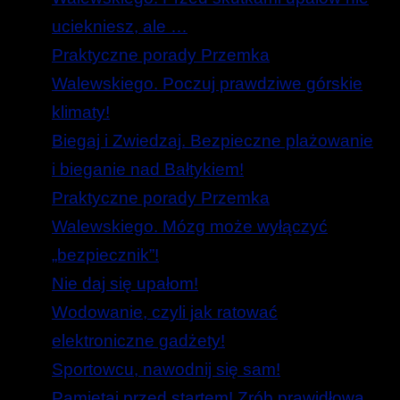
uciekniesz, ale …
Praktyczne porady Przemka
Walewskiego. Poczuj prawdziwe górskie
klimaty!
Biegaj i Zwiedzaj. Bezpieczne plażowanie
i bieganie nad Bałtykiem!
Praktyczne porady Przemka
Walewskiego. Mózg może wyłączyć
„bezpiecznik”!
Nie daj się upałom!
Wodowanie, czyli jak ratować
elektroniczne gadżety!
Sportowcu, nawodnij się sam!
Pamiętaj przed startem! Zrób prawidłową