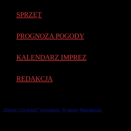
SPRZĘT
PROGNOZA POGODY
KALENDARZ IMPREZ
REDAKCJA
„Biegaj i Zwiedzaj” prezentuje: W stronę Marrakeszu.
Prawie 1000 kilometrów po Maroku. Od gór Atlasu, poprzez piaski
Sahary po wybrzeże Atlantyku. Ponad 120 kilometrów biegowych