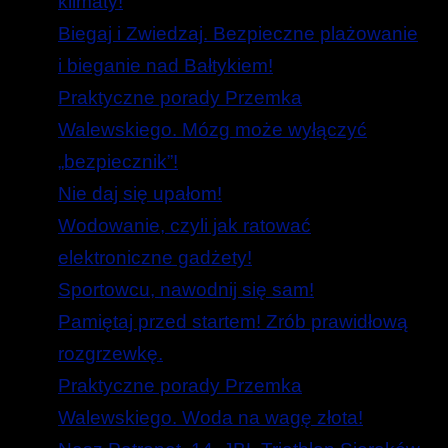
klimaty!
Biegaj i Zwiedzaj. Bezpieczne plażowanie
i bieganie nad Bałtykiem!
Praktyczne porady Przemka
Walewskiego. Mózg może wyłączyć
„bezpiecznik”!
Nie daj się upałom!
Wodowanie, czyli jak ratować
elektroniczne gadżety!
Sportowcu, nawodnij się sam!
Pamiętaj przed startem! Zrób prawidłową
rozgrzewkę.
Praktyczne porady Przemka
Walewskiego. Woda na wagę złota!