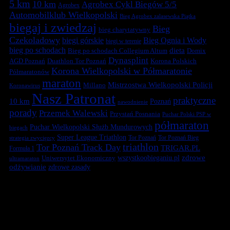
5 km
10 km
Agrobex Cykl Biegów 5/5
Agrobex
Automobilklub Wielkopolski
Bieg Agrobex zalasewska Piątka
biegaj i zwiedzaj
Bieg
bieg charytatywny
Czekoladowy
biegi górskie
Bieg Ognia i Wody
biegi w terenie
bieg po schodach
dieta
Bieg po schodach Collegium Altum
Domix
Dynasplint
Duathlon Tor Poznań
Korona Polskich
AGD Poznań
Korona Wielkopolski w Półmaratonie
Półmaratonów
maraton
Mistrzostwa Wielkopolski Policji
Millano
Koronawirus
Nasz Patronat
praktyczne
10 km
Poznań
nawodnienie
porady
Przemek Walewski
Przystań Posnania
Puchar Polski PSP w
półmaraton
Puchar Wielkopolski Służb Mundurowych
biegach
Super League Triathlon
Tor Poznań
Tor Poznań Bieg
strategia zwycięzcy
triathlon
Tor Poznań Track Day
TRIGAR.PL
Formuła 1
zdrowe
Uniwersytet Ekonomiczny
wszystkoobieganiu.pl
ultramaraton
odżywianie
zdrowe zasady