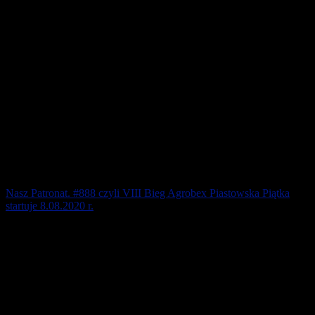
Nasz Patronat. #888 czyli VIII Bieg Agrobex Piastowska Piątka
startuje 8.08.2020 r.
Zapraszamy na 8. edycję naszej „piątki” w Pobiedziskach! To
pierwszy start w tym roku w Cyklu Biegów Agrobex 5/5 Edycja
2020/2021.
15 lipca 2020