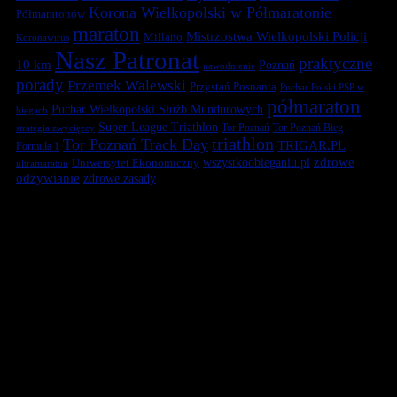
Korona Wielkopolski w Półmaratonie
Półmaratonów
maraton
Mistrzostwa Wielkopolski Policji
Millano
Koronawirus
Nasz Patronat
praktyczne
10 km
Poznań
nawodnienie
porady
Przemek Walewski
Przystań Posnania
Puchar Polski PSP w
półmaraton
Puchar Wielkopolski Służb Mundurowych
biegach
Super League Triathlon
Tor Poznań
Tor Poznań Bieg
strategia zwycięzcy
triathlon
Tor Poznań Track Day
TRIGAR.PL
Formuła 1
zdrowe
Uniwersytet Ekonomiczny
wszystkoobieganiu.pl
ultramaraton
odżywianie
zdrowe zasady