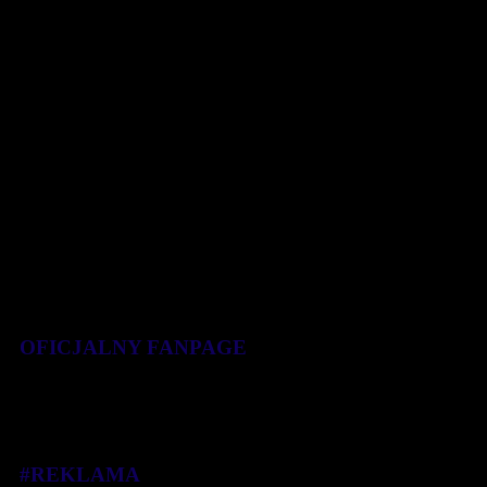
lokaty w Cyklu Biegów Agrobex 5/5 Edycja 2018. Na liście
startowej VIII Bieg Agrobex [...]
26 listopada 2018
OFICJALNY FANPAGE
#REKLAMA