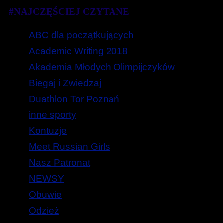
#NAJCZĘŚCIEJ CZYTANE
ABC dla początkujących
Academic Writing 2018
Akademia Młodych Olimpijczyków
Biegaj i Zwiedzaj
Duathlon Tor Poznań
inne sporty
Kontuzje
Meet Russian Girls
Nasz Patronat
NEWSY
Obuwie
Odzież