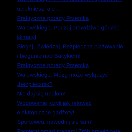
uciekniesz, ale …
Praktyczne porady Przemka
Walewskiego. Poczuj prawdziwe górskie
klimaty!
Biegaj i Zwiedzaj. Bezpieczne plażowanie
i bieganie nad Bałtykiem!
Praktyczne porady Przemka
Walewskiego. Mózg może wyłączyć
„bezpiecznik”!
Nie daj się upałom!
Wodowanie, czyli jak ratować
elektroniczne gadżety!
Sportowcu, nawodnij się sam!
Pamiętaj przed startem! Zrób prawidłową