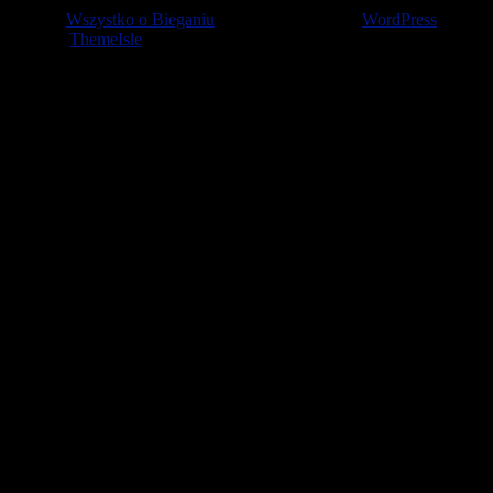
© 2026
Wszystko o Bieganiu
— Stworzone przez
WordPress
Szablon
ThemeIsle