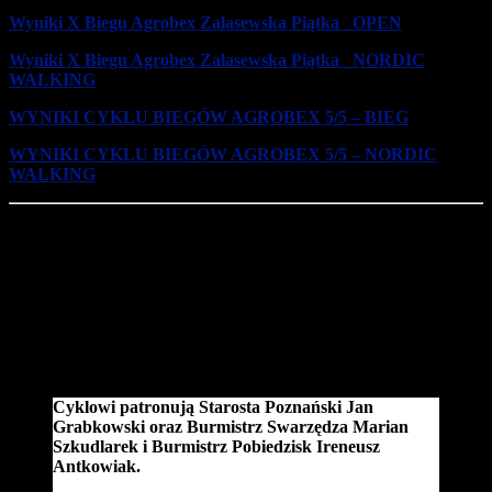
Wyniki X Biegu Agrobex Zalasewska Piątka
_
OPEN
Wyniki X Biegu Agrobex Zalasewska Piątka _NORDIC
WALKING
WYNIKI CYKLU BIEGÓW AGROBEX 5/5 – BIEG
WYNIKI CYKLU BIEGÓW AGROBEX 5/5 – NORDIC
WALKING
Przypomnijmy, że oprócz organizowania Cyklu Biegów 5/5,
Agrobex razem z Przemysławem Walewskim oraz Drużyną
Wszystkoobieganiu.pl proponują wszystkim wspólne zajęcia
sportowe o każdej porze roku. – Zajęcia naszej Szkółki Biegowej
odbywają się w każdy czwartek o godz. 18.00 na Osiedlu
Zamoyskiego w Zalasewie, pod okiem maratończyka – zaznacza
Lucyna Jarczyńska, dyrektor ds. marketingu i sprzedaży firmy
Agrobex.
Cyklowi patronują Starosta Poznański Jan
Grabkowski oraz Burmistrz Swarzędza Marian
Szkudlarek i Burmistrz Pobiedzisk Ireneusz
Antkowiak.