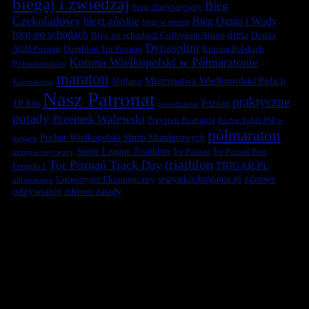
biegaj i zwiedzaj
Bieg
bieg charytatywny
Czekoladowy
biegi górskie
Bieg Ognia i Wody
biegi w terenie
bieg po schodach
dieta
Bieg po schodach Collegium Altum
Domix
Dynasplint
Duathlon Tor Poznań
Korona Polskich
AGD Poznań
Korona Wielkopolski w Półmaratonie
Półmaratonów
maraton
Mistrzostwa Wielkopolski Policji
Millano
Koronawirus
Nasz Patronat
praktyczne
10 km
Poznań
nawodnienie
porady
Przemek Walewski
Przystań Posnania
Puchar Polski PSP w
półmaraton
Puchar Wielkopolski Służb Mundurowych
biegach
Super League Triathlon
Tor Poznań
Tor Poznań Bieg
strategia zwycięzcy
triathlon
Tor Poznań Track Day
TRIGAR.PL
Formuła 1
zdrowe
Uniwersytet Ekonomiczny
wszystkoobieganiu.pl
ultramaraton
odżywianie
zdrowe zasady