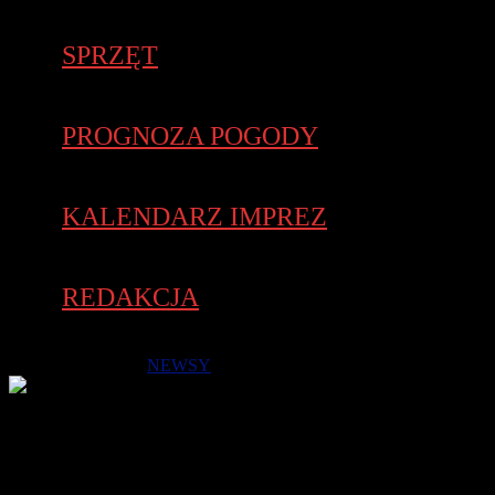
SPRZĘT
PROGNOZA POGODY
KALENDARZ IMPREZ
REDAKCJA
25 listopada 2019 -
NEWSY
24 listopada w Zalasewie biegacze i chodziarze nordic walking
po raz ostatni w 2019 roku rywalizowali w ramach Cyklu
Biegów Agrobex 5/5 Edycja 2019. Na starcie jubileuszowego X