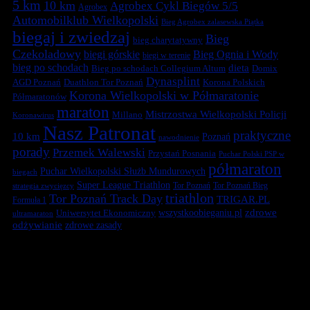
5 km
10 km
Agrobex Cykl Biegów 5/5
Agrobex
Automobilklub Wielkopolski
Bieg Agrobex zalasewska Piątka
biegaj i zwiedzaj
Bieg
bieg charytatywny
Czekoladowy
biegi górskie
Bieg Ognia i Wody
biegi w terenie
bieg po schodach
dieta
Bieg po schodach Collegium Altum
Domix
Dynasplint
Duathlon Tor Poznań
Korona Polskich
AGD Poznań
Korona Wielkopolski w Półmaratonie
Półmaratonów
maraton
Mistrzostwa Wielkopolski Policji
Millano
Koronawirus
Nasz Patronat
praktyczne
10 km
Poznań
nawodnienie
porady
Przemek Walewski
Przystań Posnania
Puchar Polski PSP w
półmaraton
Puchar Wielkopolski Służb Mundurowych
biegach
Super League Triathlon
Tor Poznań
Tor Poznań Bieg
strategia zwycięzcy
triathlon
Tor Poznań Track Day
TRIGAR.PL
Formuła 1
zdrowe
Uniwersytet Ekonomiczny
wszystkoobieganiu.pl
ultramaraton
odżywianie
zdrowe zasady