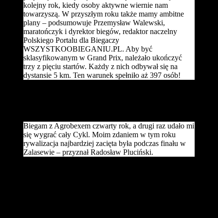
kolejny rok, kiedy osoby aktywne wiernie nam
towarzyszą. W przyszłym roku także mamy ambitne
plany – podsumowuje Przemysław Walewski,
maratończyk i dyrektor biegów, redaktor naczelny
Polskiego Portalu dla Biegaczy
WSZYSTKOOBIEGANIU.PL. Aby być
sklasyfikowanym w Grand Prix, należało ukończyć
trzy z pięciu startów. Każdy z nich odbywał się na
dystansie 5 km. Ten warunek spełniło aż 397 osób!
Całościową rywalizację wygrał wśród mężczyzn Radosław
Pluciński, który też dwukrotnie wygrywał rywalizację najlepszego
zawodnika gminy Swarzędz.
Biegam z Agrobexem czwarty rok, a drugi raz udało mi
się wygrać cały Cykl. Moim zdaniem w tym roku
rywalizacja najbardziej zacięta była podczas finału w
Zalasewie – przyznał Radosław Pluciński.
Natomiast wśród kobiet klasyfikację całego cyklu wygrała Aneta
Machajewska, a wśród mieszkanek gminy Swarzędz najlepsze
wyniki osiągała Dorota Przybylak. Swoje nagrody odebrali również
najlepsi w kategorii open nordic walking.