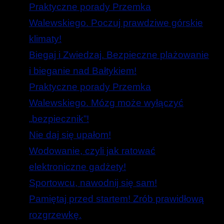
Praktyczne porady Przemka
Walewskiego. Poczuj prawdziwe górskie
klimaty!
Biegaj i Zwiedzaj. Bezpieczne plażowanie
i bieganie nad Bałtykiem!
Praktyczne porady Przemka
Walewskiego. Mózg może wyłączyć
„bezpiecznik”!
Nie daj się upałom!
Wodowanie, czyli jak ratować
elektroniczne gadżety!
Sportowcu, nawodnij się sam!
Pamiętaj przed startem! Zrób prawidłową
rozgrzewkę.