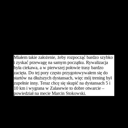
Biegu Agrobex Zalasewska Piątka stanęło ponad dwustu
uczestników. Po biegu organizatorzy podsumowali wyniki
całego Cyklu, a najlepsi w kategoriach wiekowych otrzymali
oryginalne medale i nagrody.
Sportowy dzień w Zalasewie rozpoczął się już przed godziną 10,
przy Szkole Podstawowej nr 2 przy ul. Jana Heweliusza 26. Szybka
rozgrzewka z Organic Fitness-Swarzędz i… start! Z dystansem 5
km najlepiej poradził sobie Marcin Stokowski z Pobiedzisk,
osiągając czas 17:42.
Miałem takie założenie, żeby rozpocząć bardzo szybko
i zyskać przewagę na samym początku. Rywalizacja
była ciekawa, a w pierwszej połowie trasy bardzo
zacięta. Do tej pory często przygotowywałem się do
startów na dłuższych dystansach, więc mój trening był
zupełnie inny. Teraz chcę się skupić na dystansach 5 i
10 km i wygrana w Zalasewie to dobre otwarcie –
powiedział na mecie Marcin Stokowski.
Jako drugi na mecie zameldował się Radosław Pluciński ze
Swarzędza (18:00), a trzeci Filip Jańczak z Trzemeszna (18:12),