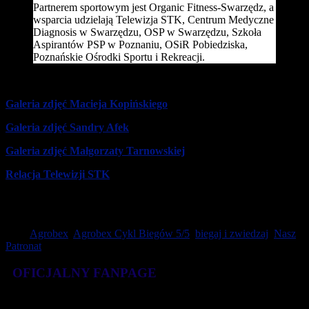
Partnerem sportowym jest Organic Fitness-Swarzędz, a
wsparcia udzielają Telewizja STK, Centrum Medyczne
Diagnosis w Swarzędzu, OSP w Swarzędzu, Szkoła
Aspirantów PSP w Poznaniu, OSiR Pobiedziska,
Poznańskie Ośrodki Sportu i Rekreacji.
Fot. Maciej Kopiński
Galeria zdjęć Macieja Kopińskiego
Galeria zdjęć Sandry Afek
Galeria zdjęć Małgorzaty Tarnowskiej
Relacja Telewizji STK
Do zobaczenia niebawem na Edycji 2020 !
Tagi:
Agrobex
,
Agrobex Cykl Biegów 5/5
,
biegaj i zwiedzaj
,
Nasz
Patronat
OFICJALNY FANPAGE