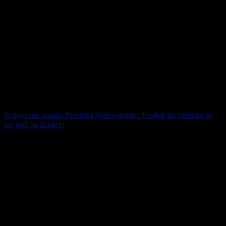
Praktyczne porady Przemka Walewskiego. Posiłek po treningu to
nie grill na działce!
Zdrowe zasady odżywiania każdy biegacz powinien sobie
przyswoić na równi z techniką biegania. Za dużo, za tłusto, za
słodko, za słono i nie o tej [...]
26 kwietnia 2026