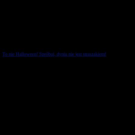
To nie Halloween! Spróbuj, dynia nie jest straszakiem!
Dynia jest zdecydowanie prawdziwą królową spośród jesiennych
warzyw. Jej właściwości zdrowotne były doceniane już przez
Indian. Warto sięgnąć po dynię, by [...]
3 listopada 2021