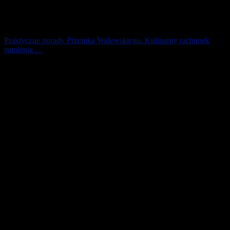
Praktyczne porady Przemka Walewskiego. Kulinarny rachunek
sumienia …
Tyle wiesz, co zjesz. To nie jakaś mądrość ludowa, ale coś, co
trzeba przyswoić na równi z techniką biegania. Już wiesz, że
odnowa to nie tylko odpoczynek [...]
9 grudnia 2020