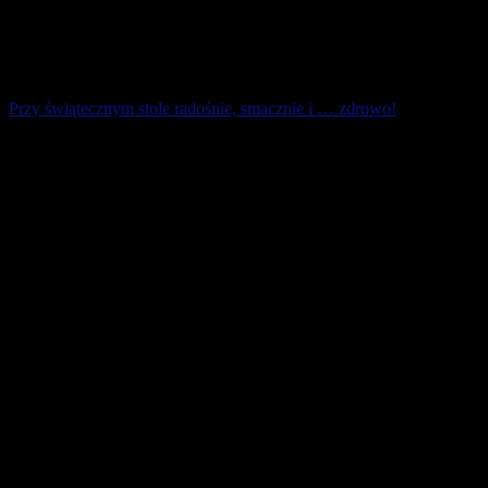
Przy świątecznym stole radośnie, smacznie i … zdrowo!
Święta Bożego Narodzenia to czas spędzany z rodziną przy
najczęściej obficie zastawionym stole. Choć zazwyczaj królują
tradycyjne dania, to nie są [...]
23 grudnia 2025