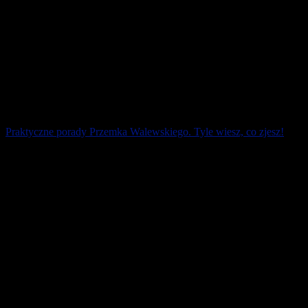
Praktyczne porady Przemka Walewskiego. Tyle wiesz, co zjesz!
To nie jakaś rymowana mądrość ludowa, ale coś, co każda
biegaczka i każdy biegacz powinien przyswoić na równi z techniką
biegania. Specjalnie piszę o tym [...]
2 kwietnia 2026