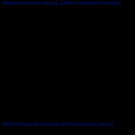
Mimozami jesień się zaczyna. Zadbaj o odporność organizmu!
Jesień, choć piękna, bywa i … podstępna. Gdy dni stają się coraz
chłodniejsze, łatwiej o przeziębienie. Jak wzmocnić organizm, aby
uniknąć infekcji? [...]
25 października 2025
Dieta biegacza. Jakie są nasze ulubione warzywa i owoce?