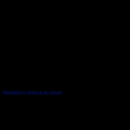
2 kwietnia 2025
Witaminowy zastrzyk na wiosnę
Przeciętny Polak w trakcie zimy zwiększa swoją masę ciała o 2 kg.
Nie dziwi więc chęć powrotu do formy wiosną, gdy dni stają się
dłuższe, a pierwsze [...]
18 marca 2025