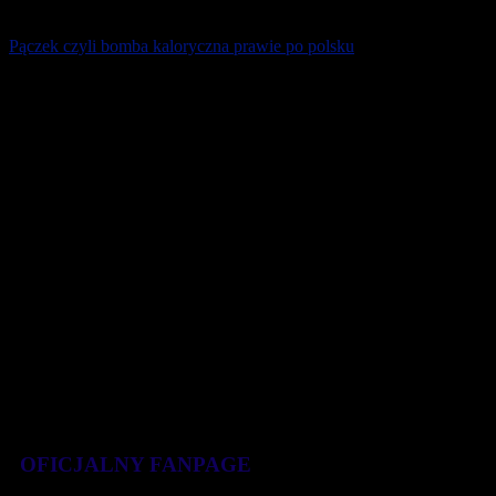
Pączek czyli bomba kaloryczna prawie po polsku
Jeść czy nie jeść? Zdrowy czy niezdrowy? Tradycyjny wypiek czy
fastfood? Zanim sięgniemy po malutkiego pączusia warto
przeczytać ten artykuł. „To, [...]
1 grudnia 2018
OFICJALNY FANPAGE