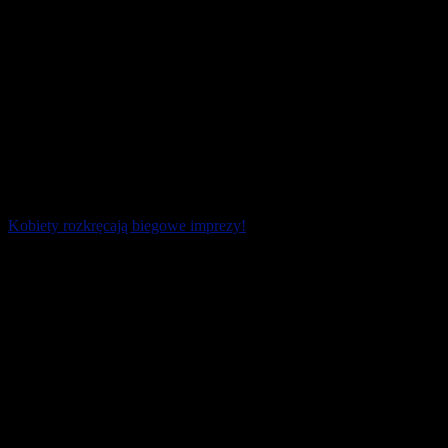
Kobiety rozkręcają biegowe imprezy!
Piękne życzenia mocy i radości nie tylko w Dzień Kobiet! Zdrowa
moda na bieganie trwa, choć pandemia mocno wyhamowała w
ostatnim czasie starty w zawodach. [...]
8 marca 2022