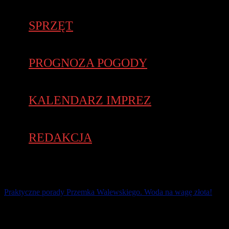
SPRZĘT
PROGNOZA POGODY
KALENDARZ IMPREZ
REDAKCJA
Praktyczne porady Przemka Walewskiego. Woda na wagę złota!
Trudno sobie wyobrazić, że przez wiele lat historii maratońskiej
temat picia przed, w czasie i po zawodach nie istniał. Wręcz