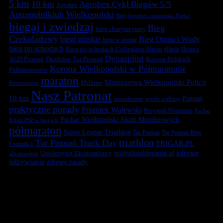
5 km
10 km
Agrobex Cykl Biegów 5/5
Agrobex
Automobilklub Wielkopolski
Bieg Agrobex zalasewska Piątka
biegaj i zwiedzaj
Bieg
bieg charytatywny
Czekoladowy
biegi górskie
Bieg Ognia i Wody
biegi w terenie
bieg po schodach
dieta
Bieg po schodach Collegium Altum
Domix
Dynasplint
Duathlon Tor Poznań
Korona Polskich
AGD Poznań
Korona Wielkopolski w Półmaratonie
Półmaratonów
maraton
Mistrzostwa Wielkopolski Policji
Millano
Koronawirus
Nasz Patronat
10 km
Poznań
nawodnienie
nordic walking
praktyczne porady
Przemek Walewski
Przystań Posnania
Puchar
Puchar Wielkopolski Służb Mundurowych
Polski PSP w biegach
półmaraton
Super League Triathlon
Tor Poznań
Tor Poznań Bieg
triathlon
Tor Poznań Track Day
TRIGAR.PL
Formuła 1
zdrowe
Uniwersytet Ekonomiczny
wszystkoobieganiu.pl
ultramaraton
odżywianie
zdrowe zasady