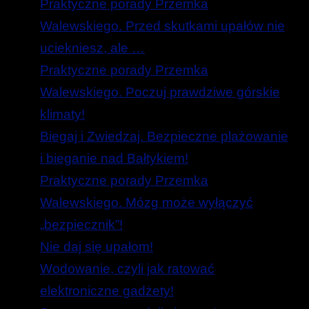
Praktyczne porady Przemka
Walewskiego. Przed skutkami upałów nie
uciekniesz, ale …
Praktyczne porady Przemka
Walewskiego. Poczuj prawdziwe górskie
klimaty!
Biegaj i Zwiedzaj. Bezpieczne plażowanie
i bieganie nad Bałtykiem!
Praktyczne porady Przemka
Walewskiego. Mózg może wyłączyć
„bezpiecznik”!
Nie daj się upałom!
Wodowanie, czyli jak ratować
elektroniczne gadżety!