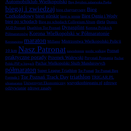
Automobilklub Wielkopolski
Bieg Agrobex zalasewska Piątka
biegaj i zwiedzaj
Bieg
bieg charytatywny
Czekoladowy
biegi górskie
Bieg Ognia i Wody
biegi w terenie
bieg po schodach
dieta
Bieg po schodach Collegium Altum
Domix
Dynasplint
Duathlon Tor Poznań
Korona Polskich
AGD Poznań
Korona Wielkopolski w Półmaratonie
Półmaratonów
maraton
Mistrzostwa Wielkopolski Policji
Millano
Koronawirus
Nasz Patronat
10 km
Poznań
nawodnienie
nordic walking
praktyczne porady
Przemek Walewski
Przystań Posnania
Puchar
Puchar Wielkopolski Służb Mundurowych
Polski PSP w biegach
półmaraton
Super League Triathlon
Tor Poznań
Tor Poznań Bieg
triathlon
Tor Poznań Track Day
TRIGAR.PL
Formuła 1
zdrowe
Uniwersytet Ekonomiczny
wszystkoobieganiu.pl
ultramaraton
odżywianie
zdrowe zasady