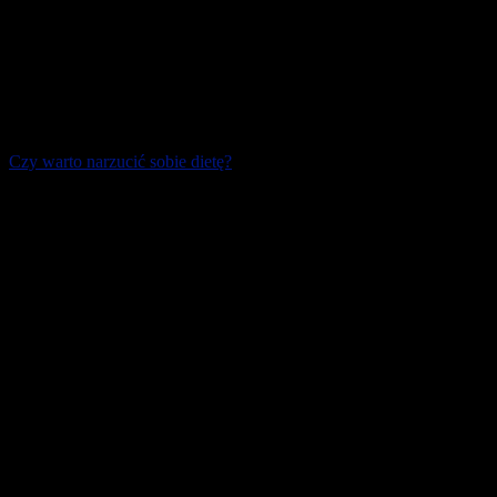
Czy warto narzucić sobie dietę?
Wiosna za oknem sprzyja decyzjom o rozpoczęciu diety lub
zracjonalizowaniu sposobu żywienia. Jak wykazują statystyki,
wciąż najczęstszym powodem takiej [...]
23 marca 2026