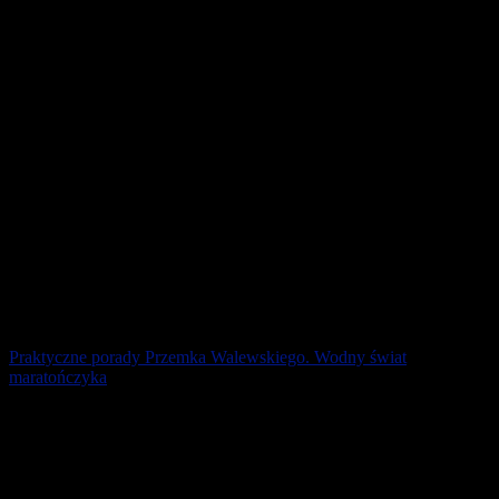
uważano, że picie w czasie [...]
29 maja 2026
Praktyczne porady Przemka Walewskiego. Wodny świat
maratończyka
Przed startem często można zaobserwować biegaczy zajadających
banany. Nie mają świadomości, że nie strawią ich podczas biegu, a
dopiero po jego ukończeniu. [...]
4 maja 2026