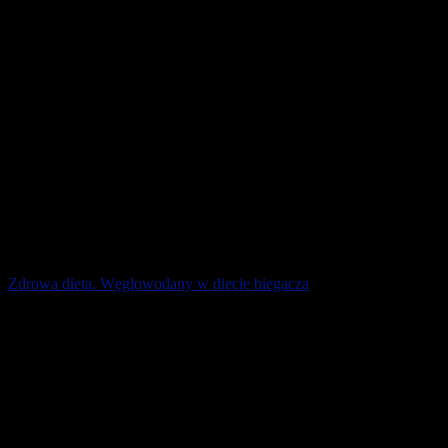
Zdrowa dieta. Węglowodany w diecie biegacza
Odpowiednie żywienie sportowców stanowi kluczową rolę w
osiąganiu zamierzonych celów. Oczywiście, nasz jadłospis
powinien pokrywać zapotrzebowanie na [...]
1 maja 2026