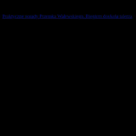
Praktyczne porady Przemka Walewskiego. Biegiem dookoła talerza
Do dziś pokutuje w Polsce mit o robieniu mistrzowskiej formy „na
schabowym”. Wielu przytacza to jako argument przeciwko diecie
wegetariańskiej. Bo jak [...]
1 grudnia 2025