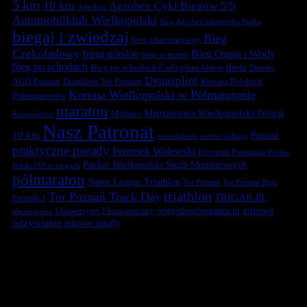
5 km
10 km
Agrobex Cykl Biegów 5/5
Agrobex
Automobilklub Wielkopolski
Bieg Agrobex zalasewska Piątka
biegaj i zwiedzaj
Bieg
bieg charytatywny
Czekoladowy
biegi górskie
Bieg Ognia i Wody
biegi w terenie
bieg po schodach
dieta
Bieg po schodach Collegium Altum
Domix
Dynasplint
Duathlon Tor Poznań
Korona Polskich
AGD Poznań
Korona Wielkopolski w Półmaratonie
Półmaratonów
maraton
Mistrzostwa Wielkopolski Policji
Millano
Koronawirus
Nasz Patronat
10 km
Poznań
nawodnienie
nordic walking
praktyczne porady
Przemek Walewski
Przystań Posnania
Puchar
Puchar Wielkopolski Służb Mundurowych
Polski PSP w biegach
półmaraton
Super League Triathlon
Tor Poznań
Tor Poznań Bieg
triathlon
Tor Poznań Track Day
TRIGAR.PL
Formuła 1
zdrowe
Uniwersytet Ekonomiczny
wszystkoobieganiu.pl
ultramaraton
odżywianie
zdrowe zasady