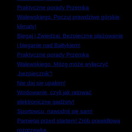
Praktyczne porady Przemka
Walewskiego. Poczuj prawdziwe górskie
klimaty!
Biegaj i Zwiedzaj. Bezpieczne plażowanie
i bieganie nad Bałtykiem!
Praktyczne porady Przemka
Walewskiego. Mózg może wyłączyć
„bezpiecznik”!
Nie daj się upałom!
Wodowanie, czyli jak ratować
elektroniczne gadżety!
Sportowcu, nawodnij się sam!
Pamiętaj przed startem! Zrób prawidłową
rozgrzewkę.