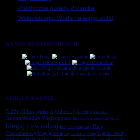
Praktyczne porady Przemka
Walewskiego. Woda na wagę złota!
NASZE REKOMENDACJE
#TAGI NA TOPIE
5 km
10 km
Agrobex Cykl Biegów 5/5
Agrobex
Automobilklub Wielkopolski
Bieg Agrobex zalasewska Piątka
biegaj i zwiedzaj
Bieg
bieg charytatywny
Czekoladowy
biegi górskie
Bieg Ognia i Wody
biegi w terenie
bieg po schodach
dieta
Bieg po schodach Collegium Altum
Domix