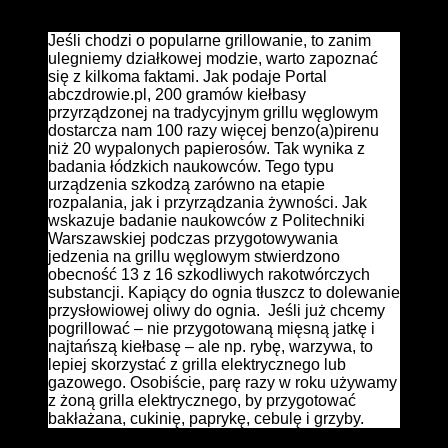
biegu.
Jeśli chodzi o popularne grillowanie, to zanim
ulegniemy działkowej modzie, warto zapoznać
się z kilkoma faktami. Jak podaje Portal
abczdrowie.pl, 200 gramów kiełbasy
przyrządzonej na tradycyjnym grillu węglowym
dostarcza nam 100 razy więcej benzo(a)pirenu
niż 20 wypalonych papierosów. Tak wynika z
badania łódzkich naukowców. Tego typu
urządzenia szkodzą zarówno na etapie
rozpalania, jak i przyrządzania żywności. Jak
wskazuje badanie naukowców z Politechniki
Warszawskiej podczas przygotowywania
jedzenia na grillu węglowym stwierdzono
obecność 13 z 16 szkodliwych rakotwórczych
substancji. Kapiący do ognia tłuszcz to dolewanie
przysłowiowej oliwy do ognia. Jeśli już chcemy
pogrillować – nie przygotowaną mięsną jatkę i
najtańszą kiełbasę – ale np. rybę, warzywa, to
lepiej skorzystać z grilla elektrycznego lub
gazowego. Osobiście, parę razy w roku używamy
z żoną grilla elektrycznego, by przygotować
bakłażana, cukinię, paprykę, cebulę i grzyby.