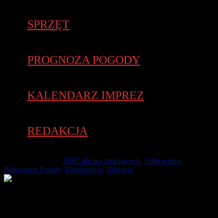
SPRZĘT
PROGNOZA POGODY
KALENDARZ IMPREZ
REDAKCJA
26 kwietnia 2026 -
ABC dla początkujących
,
Odżywianie
,
Praktyczne Porady
,
Regeneracja
,
Zdrowie
Zdrowe zasady odżywiania każdy biegacz powinien
sobie przyswoić na równi z techniką biegania. Za dużo,