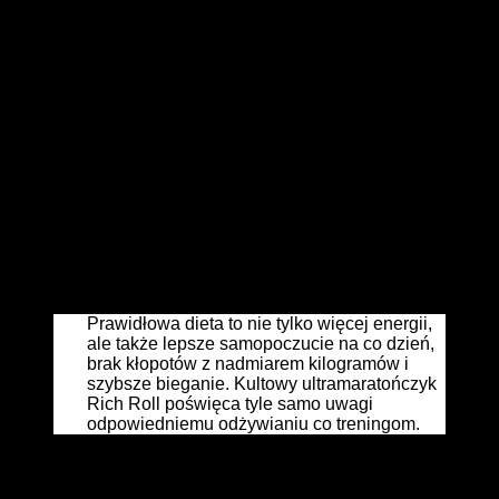
Nowicjusze, którzy trafiają na takie imprezy utwierdzają się w
przekonaniu, że taka żywność jest „sportowa” i powielają te
nawyki w domu. Na szczęście nie brakuje biegów, gdzie
posiłek regeneracyjny nie jest degeneracyjnym. Serwowane
są lekkostrawne dania z ryżu, placki, owoce, sałatki. Cieszę
się, że coraz liczniejsze jest grono sportowców-amatorów,
którzy chcą się zdrowo odżywiać. Szlak w dużej mierze
przecierają triathloniści, którzy na własnym żołądku
przekonali się, że na fast foodach daleko nie zajadą.
Ultramaratończycy także mają świadomość zapotrzebowania
na pełnowartościową energię. Nie brakuje jednak takich,
którzy nie chcą zrywać ze swoimi kulinarnymi
przyzwyczajeniami, a bieganie traktują jako dodatek i
sposób na zrobienie w żołądku miejsca na dodatkową
kiełbaskę i piwko.
Prawidłowa dieta to nie tylko więcej energii,
ale także lepsze samopoczucie na co dzień,
brak kłopotów z nadmiarem kilogramów i
szybsze bieganie. Kultowy ultramaratończyk
Rich Roll poświęca tyle samo uwagi
odpowiedniemu odżywianiu co treningom.
Żołądek mi się ściska, gdy patrzę także na zachowania
biegaczy przed startem. Pożerają wielkimi kęsami banany,