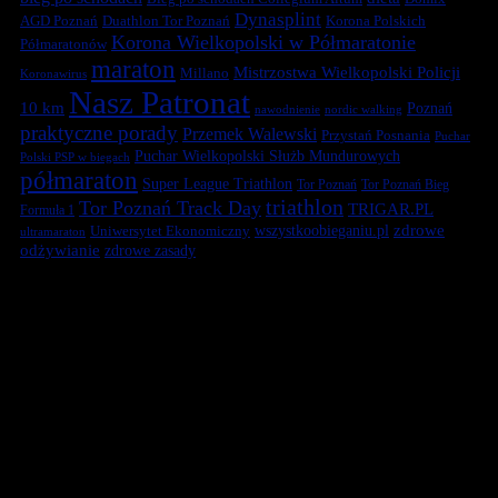
Dynasplint
Duathlon Tor Poznań
Korona Polskich
AGD Poznań
Korona Wielkopolski w Półmaratonie
Półmaratonów
maraton
Mistrzostwa Wielkopolski Policji
Millano
Koronawirus
Nasz Patronat
10 km
Poznań
nawodnienie
nordic walking
praktyczne porady
Przemek Walewski
Przystań Posnania
Puchar
Puchar Wielkopolski Służb Mundurowych
Polski PSP w biegach
półmaraton
Super League Triathlon
Tor Poznań
Tor Poznań Bieg
triathlon
Tor Poznań Track Day
TRIGAR.PL
Formuła 1
zdrowe
Uniwersytet Ekonomiczny
wszystkoobieganiu.pl
ultramaraton
odżywianie
zdrowe zasady