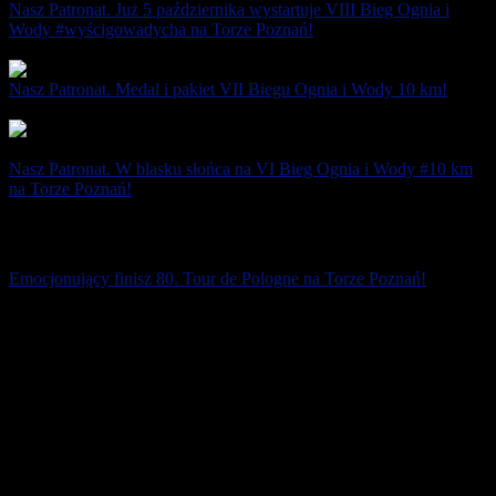
Nasz Patronat. Już 5 października wystartuje VIII Bieg Ognia i
Wody #wyścigowadycha na Torze Poznań!
23 września 2025
Nasz Patronat. Medal i pakiet VII Biegu Ognia i Wody 10 km!
1 października 2024
Nasz Patronat. W blasku słońca na VI Bieg Ognia i Wody #10 km
na Torze Poznań!
8 października 2023
Emocjonujący finisz 80. Tour de Pologne na Torze Poznań!
Po 16 latach Tour de Pologne powrócił do Poznania! Obfitował w
wiele emocji. Kolarze na starcie honorowym na Międzynarodowych
Targach Poznańskich nie [...]
29 lipca 2023