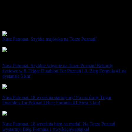
Nasz Patronat. Szybka majówka na Torze Poznań!
6 maja 2023
Nasz Patronat. Szybkie ściganie na Torze Poznań! Rekordy
życiowe w 8. Trigar Duathlon Tor Poznań i 8. Bieg Formuła #1 na
dystansie 5 km!
19 września 2022
Nasz Patronat. 18 września startujemy! Po raz ósmy Trigar
Duathlon Tor Poznań i Bieg Formuła #1 Atest 5 km!
17 września 2022
Nasz Patronat. 18 września bieg na medal! Na Torze Poznań
wystartuje Bieg Formuła 1 #wyścigowapiątka!