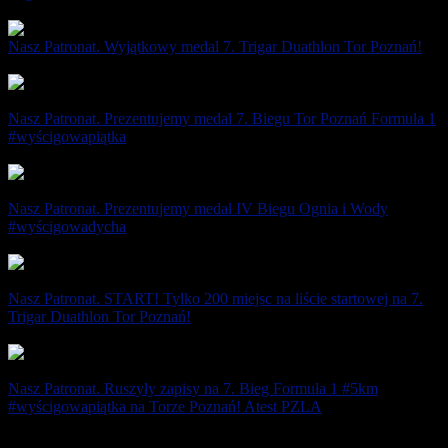
15 maja 2021
Nasz Patronat. Wyjątkowy medal 7. Trigar Duathlon Tor Poznań!
11 maja 2021
Nasz Patronat. Prezentujemy medal 7. Biegu Tor Poznań Formuła 1
#wyścigowapiątka
19 marca 2021
Nasz Patronat. Prezentujemy medal IV Biegu Ognia i Wody
#wyścigowadycha
2 marca 2021
Nasz Patronat. START! Tylko 200 miejsc na liście startowej na 7.
Trigar Duathlon Tor Poznań!
17 grudnia 2020
Nasz Patronat. Ruszyły zapisy na 7. Bieg Formuła 1 #5km
#wyścigowapiątka na Torze Poznań! Atest PZLA
17 grudnia 2020