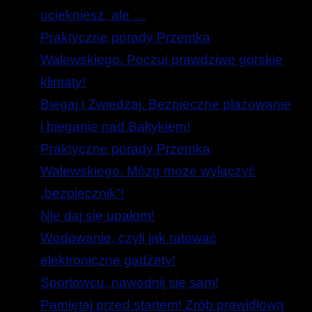
uciekniesz, ale …
Praktyczne porady Przemka
Walewskiego. Poczuj prawdziwe górskie
klimaty!
Biegaj i Zwiedzaj. Bezpieczne plażowanie
i bieganie nad Bałtykiem!
Praktyczne porady Przemka
Walewskiego. Mózg może wyłączyć
„bezpiecznik”!
Nie daj się upałom!
Wodowanie, czyli jak ratować
elektroniczne gadżety!
Sportowcu, nawodnij się sam!
Pamiętaj przed startem! Zrób prawidłową