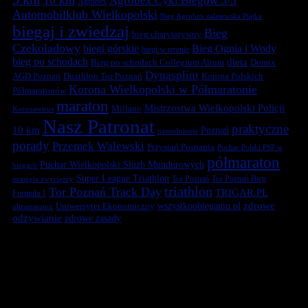
Agrobex Cykl Biegów 5/5
Agrobex
Automobilklub Wielkopolski
Bieg Agrobex zalasewska Piątka
biegaj i zwiedzaj
Bieg
bieg charytatywny
Czekoladowy
biegi górskie
Bieg Ognia i Wody
biegi w terenie
bieg po schodach
dieta
Bieg po schodach Collegium Altum
Domix
Dynasplint
Duathlon Tor Poznań
Korona Polskich
AGD Poznań
Korona Wielkopolski w Półmaratonie
Półmaratonów
maraton
Mistrzostwa Wielkopolski Policji
Millano
Koronawirus
Nasz Patronat
praktyczne
10 km
Poznań
nawodnienie
porady
Przemek Walewski
Przystań Posnania
Puchar Polski PSP w
półmaraton
Puchar Wielkopolski Służb Mundurowych
biegach
Super League Triathlon
Tor Poznań
Tor Poznań Bieg
strategia zwycięzcy
triathlon
Tor Poznań Track Day
TRIGAR.PL
Formuła 1
zdrowe
Uniwersytet Ekonomiczny
wszystkoobieganiu.pl
ultramaraton
odżywianie
zdrowe zasady