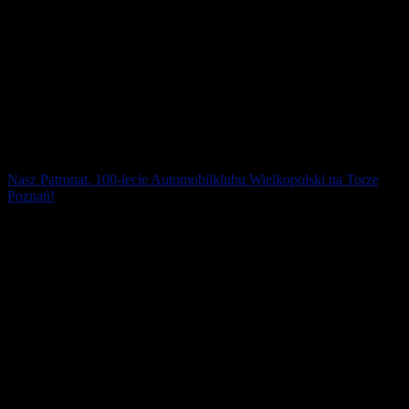
Nasz Patronat. 100-lecie Automobilklubu Wielkopolski na Torze
Poznań!
Tor Poznań Track Day to od wielu lat Partner naszych zawodów na
wyścigowym torze – Trigar Duathlon Tor Poznań, Bieg Formuła #1
na 5 km i Biegu Ognia [...]
22 maja 2023