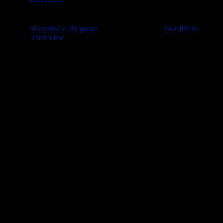
© 2026
Wszystko o Bieganiu
— Stworzone przez
WordPress
Szablon
ThemeIsle