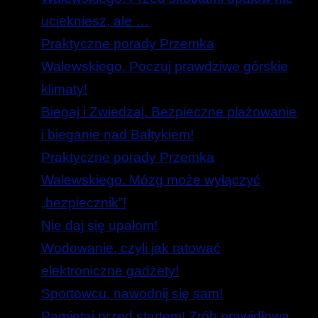
uciekniesz, ale …
Praktyczne porady Przemka
Walewskiego. Poczuj prawdziwe górskie
klimaty!
Biegaj i Zwiedzaj. Bezpieczne plażowanie
i bieganie nad Bałtykiem!
Praktyczne porady Przemka
Walewskiego. Mózg może wyłączyć
„bezpiecznik”!
Nie daj się upałom!
Wodowanie, czyli jak ratować
elektroniczne gadżety!
Sportowcu, nawodnij się sam!
Pamiętaj przed startem! Zrób prawidłową