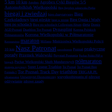
5 km
10 km
Agrobex Cykl Biegów 5/5
Agrobex
Automobilklub Wielkopolski
Bieg Agrobex zalasewska Piątka
biegaj i zwiedzaj
Bieg
bieg charytatywny
Czekoladowy
biegi górskie
Bieg Ognia i Wody
biegi w terenie
bieg po schodach
dieta
Bieg po schodach Collegium Altum
Domix
Dynasplint
Duathlon Tor Poznań
Korona Polskich
AGD Poznań
Korona Wielkopolski w Półmaratonie
Półmaratonów
maraton
Mistrzostwa Wielkopolski Policji
Millano
Koronawirus
Nasz Patronat
praktyczne
10 km
Poznań
nawodnienie
porady
Przemek Walewski
Przystań Posnania
Puchar Polski PSP w
półmaraton
Puchar Wielkopolski Służb Mundurowych
biegach
Super League Triathlon
Tor Poznań
Tor Poznań Bieg
strategia zwycięzcy
triathlon
Tor Poznań Track Day
TRIGAR.PL
Formuła 1
zdrowe
Uniwersytet Ekonomiczny
wszystkoobieganiu.pl
ultramaraton
odżywianie
zdrowe zasady