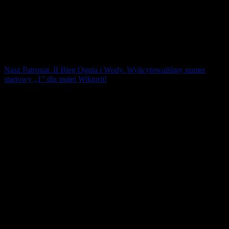
Nasz Patronat. II Bieg Ognia i Wody. Wylicytowaliśmy numer
startowy „1” dla małej Wiktorii!
Pieniądze przekazane zostaną bezpośrednio na konto Fundacji
SięPomaga na rzecz leczenia 8-letniej Wiktorii, która cierpi na
epilepsję. Lekarze podejrzewają [...]
9 października 2019