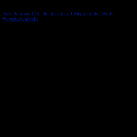
Nasz Patronat. Oficjalna koszulka II Biegu Ognia i Wody
#wyścigowadycha
12 października na Torze Poznań wystartuje II Bieg Ognia i Wody
10 km (atest PZLA), w ramach którego odbędą się XXV
Indywidualne i Drużynowe Mistrzostwa [...]
13 września 2019