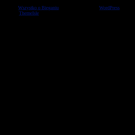
© 2026
Wszystko o Bieganiu
— Stworzone przez
WordPress
Szablon
ThemeIsle