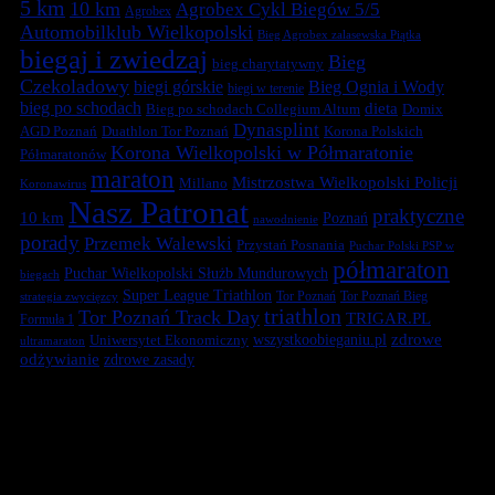
5 km
10 km
Agrobex Cykl Biegów 5/5
Agrobex
Automobilklub Wielkopolski
Bieg Agrobex zalasewska Piątka
biegaj i zwiedzaj
Bieg
bieg charytatywny
Czekoladowy
biegi górskie
Bieg Ognia i Wody
biegi w terenie
bieg po schodach
dieta
Bieg po schodach Collegium Altum
Domix
Dynasplint
Duathlon Tor Poznań
Korona Polskich
AGD Poznań
Korona Wielkopolski w Półmaratonie
Półmaratonów
maraton
Mistrzostwa Wielkopolski Policji
Millano
Koronawirus
Nasz Patronat
praktyczne
10 km
Poznań
nawodnienie
porady
Przemek Walewski
Przystań Posnania
Puchar Polski PSP w
półmaraton
Puchar Wielkopolski Służb Mundurowych
biegach
Super League Triathlon
Tor Poznań
Tor Poznań Bieg
strategia zwycięzcy
triathlon
Tor Poznań Track Day
TRIGAR.PL
Formuła 1
zdrowe
Uniwersytet Ekonomiczny
wszystkoobieganiu.pl
ultramaraton
odżywianie
zdrowe zasady