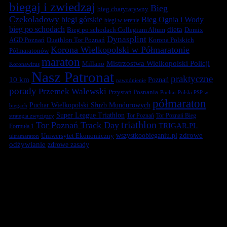
biegaj i zwiedzaj
Bieg
bieg charytatywny
Czekoladowy
biegi górskie
Bieg Ognia i Wody
biegi w terenie
bieg po schodach
dieta
Bieg po schodach Collegium Altum
Domix
Dynasplint
Duathlon Tor Poznań
Korona Polskich
AGD Poznań
Korona Wielkopolski w Półmaratonie
Półmaratonów
maraton
Mistrzostwa Wielkopolski Policji
Millano
Koronawirus
Nasz Patronat
praktyczne
10 km
Poznań
nawodnienie
porady
Przemek Walewski
Przystań Posnania
Puchar Polski PSP w
półmaraton
Puchar Wielkopolski Służb Mundurowych
biegach
Super League Triathlon
Tor Poznań
Tor Poznań Bieg
strategia zwycięzcy
triathlon
Tor Poznań Track Day
TRIGAR.PL
Formuła 1
zdrowe
Uniwersytet Ekonomiczny
wszystkoobieganiu.pl
ultramaraton
odżywianie
zdrowe zasady