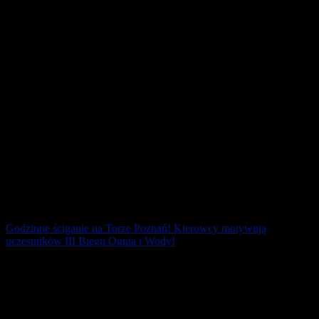
obostrzeń ” strefy” [...]
18 października 2020
Godzinne ściganie na Torze Poznań! Kierowcy motywują
uczestników III Biegu Ognia i Wody!
Był ogień! Pierwszy w Polsce samochodowy, długodystansowy
wyścig dla amatorów Bio-Circle TPTD 1hRace zakończony
sukcesem! Tor Poznań to znakomite miejsce [...]
24 września 2020