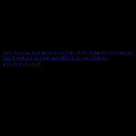
Nasz Patronat. Startujemy 6 września 2020 r. Duathlon Tor Poznań i
Bieg Formuła 1 na 5 km (atest PZLA) po raz szósty na
wyścigowym torze!
Na wyścigowym Torze Poznań 6 września 2020 r. wystartują 6.
Duathlon Tor Poznań i 6. Bieg Formuła 1 na 5 km (atest PZLA).
Szybka trasa sprzyja osiąganiu [...]
12 lipca 2020