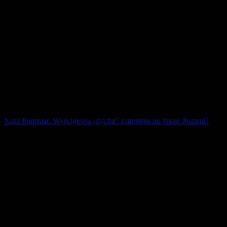
Nasz Patronat. Wyścigowa „dycha” z atestem na Torze Poznań!
17 października na Torze Poznań odbędzie się III Bieg Ognia i
Wody na atestowanej przez PZLA trasie 10 km. To będzie z
pewnością jedna z najszybszych [...]
30 lipca 2020