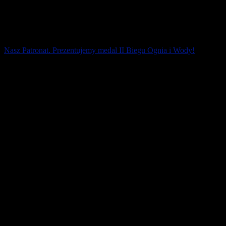
Nasz Patronat. Prezentujemy medal II Biegu Ognia i Wody!
12 października na Torze Poznań powalczymy o życiowe rezultaty
na 10 km (atest PZLA)! W ramach II Biegu Ognia i Wody odbędą
się XXV Indywidualne i [...]
2 października 2019