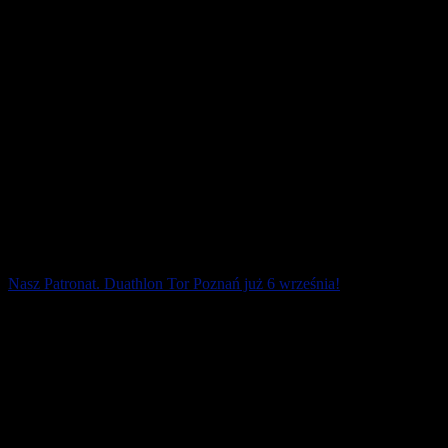
Nasz Patronat. Duathlon Tor Poznań już 6 września!
Już niedługo – 6 września 2020 r. – spotkamy się na starcie na Torze
Poznań! Zamieszczamy skrót najważniejszych informacji.
22 sierpnia 2020