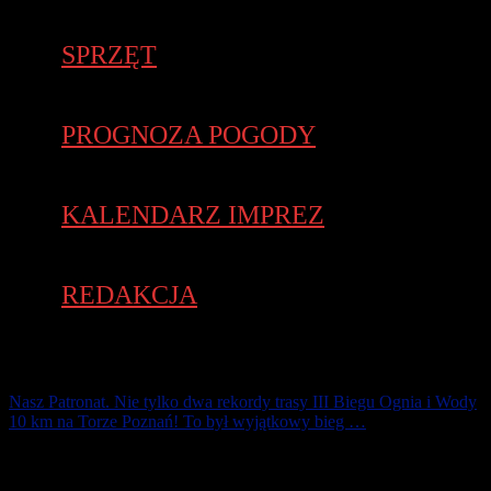
SPRZĘT
PROGNOZA POGODY
KALENDARZ IMPREZ
REDAKCJA
Nasz Patronat. Nie tylko dwa rekordy trasy III Biegu Ognia i Wody
10 km na Torze Poznań! To był wyjątkowy bieg …
To był wyjątkowy bieg! Jeden z nielicznych w tym roku w Polsce
szybkich biegów na atestowanej trasie 10 km. Po wprowadzeniu