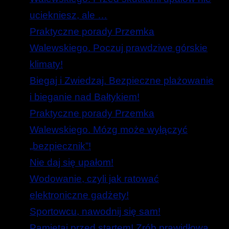
uciekniesz, ale …
Praktyczne porady Przemka
Walewskiego. Poczuj prawdziwe górskie
klimaty!
Biegaj i Zwiedzaj. Bezpieczne plażowanie
i bieganie nad Bałtykiem!
Praktyczne porady Przemka
Walewskiego. Mózg może wyłączyć
„bezpiecznik”!
Nie daj się upałom!
Wodowanie, czyli jak ratować
elektroniczne gadżety!
Sportowcu, nawodnij się sam!
Pamiętaj przed startem! Zrób prawidłową