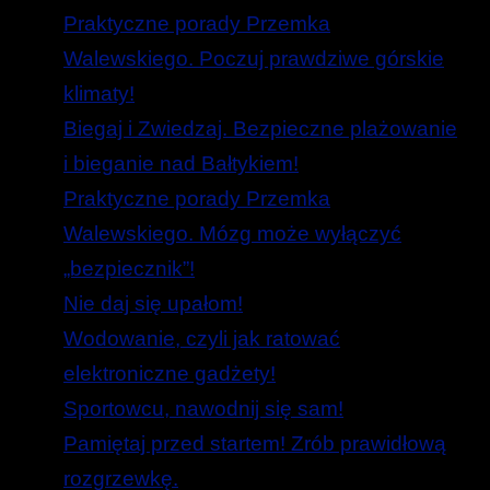
Praktyczne porady Przemka
Walewskiego. Poczuj prawdziwe górskie
klimaty!
Biegaj i Zwiedzaj. Bezpieczne plażowanie
i bieganie nad Bałtykiem!
Praktyczne porady Przemka
Walewskiego. Mózg może wyłączyć
„bezpiecznik”!
Nie daj się upałom!
Wodowanie, czyli jak ratować
elektroniczne gadżety!
Sportowcu, nawodnij się sam!
Pamiętaj przed startem! Zrób prawidłową
rozgrzewkę.