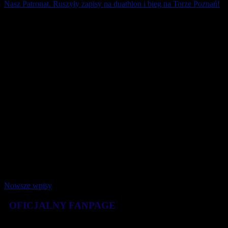
Nasz Patronat. Ruszyły zapisy na duathlon i bieg na Torze Poznań!
Na wyścigowym Torze Poznań 6 kwietnia 2019 r. wystartują 5.
Duathlon Tor Poznań i 5. Bieg Formuła 1 na 5 km (atest PZLA).
Szybka trasa sprzyja osiąganiu [...]
18 grudnia 2018
Nowsze wpisy
OFICJALNY FANPAGE