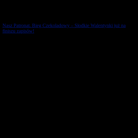
Nasz Patronat. Bieg Czekoladowy – Słodkie Walentynki już na
finiszu zapisów!
Pod zimowej dogrywce w zapisach na Biegi Dzieci już komplet!
Tak samo w komplecie są uczestnicy Nordic Walking, a na liście
biegaczy 5 km już zostały [...]
18 stycznia 2019