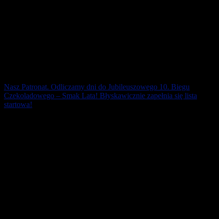
Nasz Patronat. Odliczamy dni do Jubileuszowego 10. Biegu
Czekoladowego – Smak Lata! Błyskawicznie zapełnia się lista
startowa!
Już niedługo na listach startowych będzie 200 osób! Pragnienie
Smaku Lata przyciąga nie tylko tych, którzy już brali udział w
dotychczasowych edycjach [...]
1 marca 2020