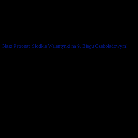
Nasz Patronat. Słodkie Walentynki na 9. Biegu Czekoladowym!
Mnóstwo czekoladowych endorfin i dobrej zabawy było podczas 9.
Biegu Czekoladowego – Słodkie Walentynki. Prawie 600
biegaczek, biegaczy i miłośników [...]
19 lutego 2020