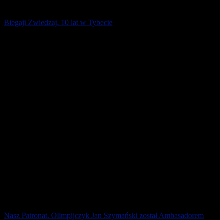
Biegaji Zwiedzaj. 10 lat w Tybecie
Zapraszamy do obejrzenia kolejnego odcinka programu „Biegaj i
Zwiedzaj”. Wyruszymy na wyprawę do Nepalu z Fundacją Ej,
odbudujmy Nepal, [...]
14 stycznia 2019
Nasz Patronat. Olimpijczyk Jan Szymański został Ambasadorem