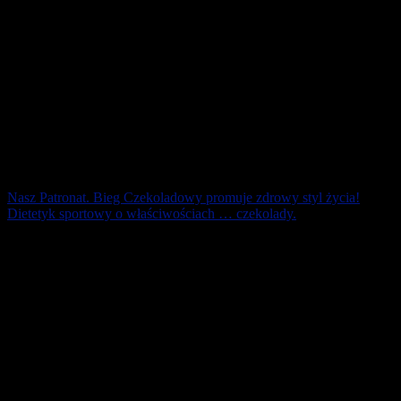
Nasz Patronat. Bieg Czekoladowy promuje zdrowy styl życia!
Dietetyk sportowy o właściwościach … czekolady.
Pierwsze „epidemiologiczne” dowody na korzystny wpływ
czekolady na zdrowie człowieka zaobserwowano w populacji
Indian Kuna zamieszkujących [...]
13 lutego 2019