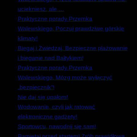
uciekniesz, ale …
Praktyczne porady Przemka
Walewskiego. Poczuj prawdziwe górskie
klimaty!
Biegaj i Zwiedzaj. Bezpieczne plażowanie
i bieganie nad Bałtykiem!
Praktyczne porady Przemka
Walewskiego. Mózg może wyłączyć
„bezpiecznik”!
Nie daj się upałom!
Wodowanie, czyli jak ratować
elektroniczne gadżety!
Sportowcu, nawodnij się sam!
Pamiętaj przed startem! Zrób prawidłową