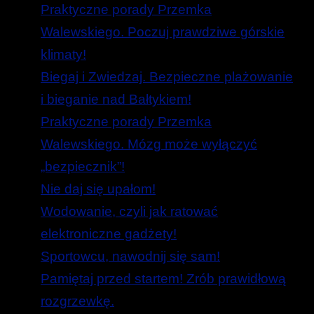
Praktyczne porady Przemka
Walewskiego. Poczuj prawdziwe górskie
klimaty!
Biegaj i Zwiedzaj. Bezpieczne plażowanie
i bieganie nad Bałtykiem!
Praktyczne porady Przemka
Walewskiego. Mózg może wyłączyć
„bezpiecznik”!
Nie daj się upałom!
Wodowanie, czyli jak ratować
elektroniczne gadżety!
Sportowcu, nawodnij się sam!
Pamiętaj przed startem! Zrób prawidłową
rozgrzewkę.