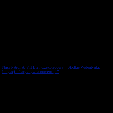
Nasz Patronat. VII Bieg Czekoladowy – Słodkie Walentynki.
Licytacja charytatywna numeru „1”
Biegamy i pomagamy! Tradycyjnie od pierwszej edycji Biegu
Czekoladowego licytujemy „jedynkę” i cały dochód z tej licytacji
przekazujemy konkretnej osobie. [...]
15 lutego 2019