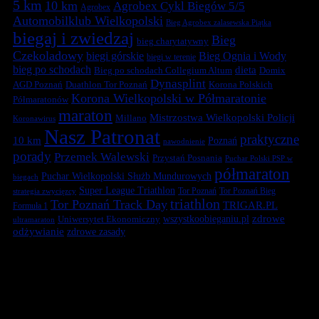
5 km
10 km
Agrobex Cykl Biegów 5/5
Agrobex
Automobilklub Wielkopolski
Bieg Agrobex zalasewska Piątka
biegaj i zwiedzaj
Bieg
bieg charytatywny
Czekoladowy
biegi górskie
Bieg Ognia i Wody
biegi w terenie
bieg po schodach
dieta
Bieg po schodach Collegium Altum
Domix
Dynasplint
Duathlon Tor Poznań
Korona Polskich
AGD Poznań
Korona Wielkopolski w Półmaratonie
Półmaratonów
maraton
Mistrzostwa Wielkopolski Policji
Millano
Koronawirus
Nasz Patronat
praktyczne
10 km
Poznań
nawodnienie
porady
Przemek Walewski
Przystań Posnania
Puchar Polski PSP w
półmaraton
Puchar Wielkopolski Służb Mundurowych
biegach
Super League Triathlon
Tor Poznań
Tor Poznań Bieg
strategia zwycięzcy
triathlon
Tor Poznań Track Day
TRIGAR.PL
Formuła 1
zdrowe
Uniwersytet Ekonomiczny
wszystkoobieganiu.pl
ultramaraton
odżywianie
zdrowe zasady