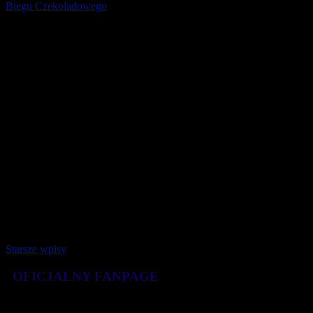
Biegu Czekoladowego
Medalista Igrzysk Olimpijskich i Mistrzostw Świata panczenista i
triathlonista Jan Szymański został Ambasadorem Biegu
Czekoladowego! To sportowiec znany [...]
2 grudnia 2018
Starsze wpisy
OFICJALNY FANPAGE