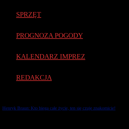
SPRZĘT
PROGNOZA POGODY
KALENDARZ IMPREZ
REDAKCJA
Henryk Braun: Kto biega całe życie, ten się czuje znakomicie!
Młodsi biegacze nie wiedzą kim byli nestorzy wielkopolskiego
biegania: Zofia i Henryk Braunowie. Popularny „Heniu” do dzisiaj