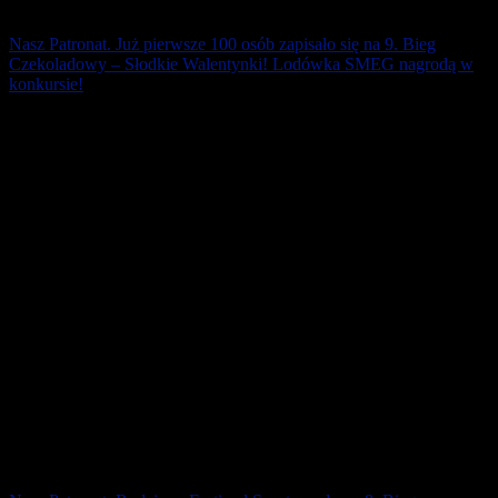
Nasz Patronat. Już pierwsze 100 osób zapisało się na 9. Bieg
Czekoladowy – Słodkie Walentynki! Lodówka SMEG nagrodą w
konkursie!
Cieszymy się, że wielu z Was planuje udział w Biegu
Czekoladowym z wyprzedzeniem! Przygotowaliśmy dla Was
niespodziankę – udział w konkursie na hasło [...]
31 lipca 2019