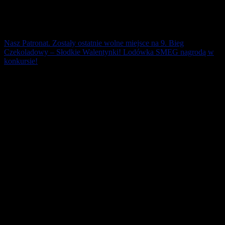
Nasz Patronat. Zostały ostatnie wolne miejsce na 9. Bieg
Czekoladowy – Słodkie Walentynki! Lodówka SMEG nagrodą w
konkursie!
Zostały ostatnie wolne miejsce na liście startowej biegu i marszu na
5 km! Dodatkowe miejsca rozchodzą się błyskawicznie!
Przygotowaliśmy dla Was [...]
31 stycznia 2020