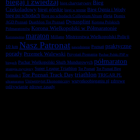
biegaj i zwiedzaj
Bieg
bieg charytatywny
Czekoladowy
biegi górskie
Bieg Ognia i Wody
biegi w terenie
bieg po schodach
dieta
Bieg po schodach Collegium Altum
Domix
Dynasplint
Duathlon Tor Poznań
Korona Polskich
AGD Poznań
Korona Wielkopolski w Półmaratonie
Półmaratonów
maraton
Mistrzostwa Wielkopolski Policji
Millano
Koronawirus
Nasz Patronat
praktyczne
10 km
Poznań
nawodnienie
porady
Przemek Walewski
Przystań Posnania
Puchar Polski PSP w
półmaraton
Puchar Wielkopolski Służb Mundurowych
biegach
Super League Triathlon
Tor Poznań
Tor Poznań Bieg
strategia zwycięzcy
triathlon
Tor Poznań Track Day
TRIGAR.PL
Formuła 1
zdrowe
Uniwersytet Ekonomiczny
wszystkoobieganiu.pl
ultramaraton
odżywianie
zdrowe zasady