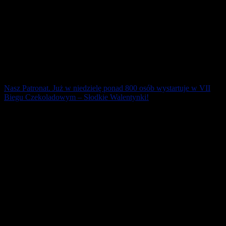
Nasz Patronat. Już w niedzielę ponad 800 osób wystartuje w VII
Biegu Czekoladowym – Słodkie Walentynki!
Walentynkowa edycja Biegu Czekoladowego wystartuje już w
najbliższą niedzielę nad poznańską Wartą sprzed „Przystani
Posnania”. Limity biegu i [...]
11 lutego 2019