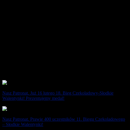
jest ikoną biegaczy. [...]
8 marca 2026
Nasz Patronat. Już 16 lutego 18. Bieg Czekoladowy-Słodkie
Walentynki! Prezentujemy medal!
21 stycznia 2025
Nasz Patronat. Prawie 400 uczestników 11. Biegu Czekoladowego
– Słodkie Walentynki!
16 lutego 2021