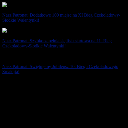
Nasz Patronat. Dodatkowe 100 miejsc na XI Bieg Czekoladowy-
Słodkie Walentynki!
26 stycznia 2021
Nasz Patronat. Szybko zapełnia się lista startowa na 11. Bieg
Czekoladowy-Słodkie Walentynki!
18 stycznia 2021
Nasz Patronat. Świętujemy Jubileusz 10. Biegu Czekoladowego
Smak ;ta!
To będzie wyjątkowa edycja, nie tylko dlatego, że w ostatnich
tygodniach wiele się zmieniło. Podczas Jubileuszu będziemy razem,
choć każdy z nas wystartuje [...]
18 maja 2020