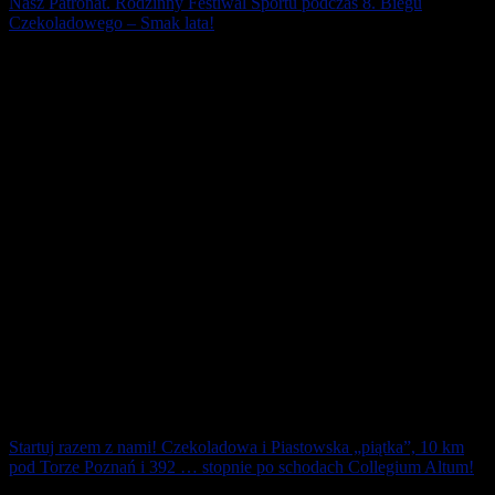
Nasz Patronat. Rodzinny Festiwal Sportu podczas 8. Biegu
Czekoladowego – Smak lata!
To było prawdziwe otwarcie sezonu wakacyjnego! Na biegowo i
czekoladowo! Prawie 600 biegaczek, biegaczy, miłośników nordic
walking oraz kibiców wspólnie [...]
24 czerwca 2019
Startuj razem z nami! Czekoladowa i Piastowska „piątka”, 10 km
pod Torze Poznań i 392 … stopnie po schodach Collegium Altum!