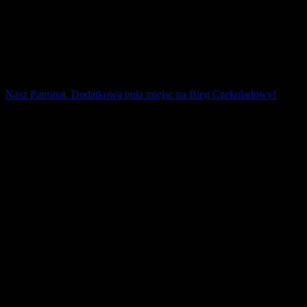
Nasz Patronat. Dodatkowa pula miejsc na Bieg Czekoladowy!
Szybko zapełniły się listy startowe na bieg i marsz nordic walking
na 5 km oraz biegów dla dzieci. Organizatorzy postanowili
zwiększyć limit o 100 miejsc ! [...]
21 stycznia 2019