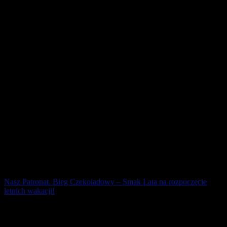
Sezon startowy rozpoczął się z przytupem nie tylko w całej Polsce!
Dla wielu będzie to już kolejny sezon, a dla innych pierwsze starty
w zawodach. [...]
16 kwietnia 2019
Nasz Patronat. Bieg Czekoladowy – Smak Lata na rozpoczęcie
letnich wakacji!
Pierwszy dzień letnich wakacji rozpocznie się od 8. Biegu
Czekoladowego – Smak Lata. Nad poznańską Wartą 22 czerwca