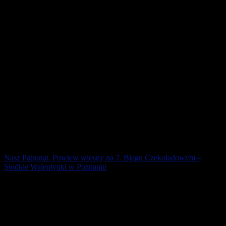
będzie okazja do sprawdzenia [...]
22 marca 2019
Nasz Patronat. Powiew wiosny na 7. Biegu Czekoladowym –
Słodkie Walentynki w Poznaniu
Wiosenna pogoda przywitała biegaczy, którzy wystartowali w 7.
Biegu Czekoladowym – Słodkie Walentynki nad poznańską Wartą.
Limity biegu i marszu na 5 km [...]
18 lutego 2019