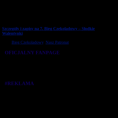
80 „miejscówek” czeka na biegaczy na 5 km i 20 dodatkowych
miejsc dla dzieciaków. Już zapełnia się ta dodatkowa pula. Moc
czekolady i biegania. To podwójna dawka endorfin!
Szczegóły i zapisy na 7. Bieg Czekoladowy – Słodkie
Walentynki
Tagi:
Bieg Czekoladowy
,
Nasz Patronat
OFICJALNY FANPAGE
#REKLAMA