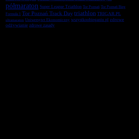
półmaraton
Super League Triathlon
Tor Poznań
Tor Poznań Bieg
triathlon
Tor Poznań Track Day
TRIGAR.PL
Formuła 1
zdrowe
Uniwersytet Ekonomiczny
wszystkoobieganiu.pl
ultramaraton
odżywianie
zdrowe zasady