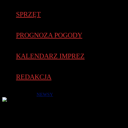
SPRZĘT
PROGNOZA POGODY
KALENDARZ IMPREZ
REDAKCJA
21 stycznia 2019 -
NEWSY
Szybko zapełniły się listy startowe na bieg i marsz nordic walking
na 5 km oraz biegów dla dzieci. Organizatorzy postanowili
zwiększyć limit o 100 miejsc !