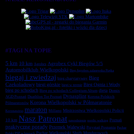
#TAGI NA TOPIE
5 km
10 km
Agrobex Cykl Biegów 5/5
Agrobex
Automobilklub Wielkopolski
Bieg Agrobex zalasewska Piątka
biegaj i zwiedzaj
Bieg
bieg charytatywny
Czekoladowy
biegi górskie
Bieg Ognia i Wody
biegi w terenie
bieg po schodach
dieta
Bieg po schodach Collegium Altum
Domix
Dynasplint
Duathlon Tor Poznań
Korona Polskich
AGD Poznań
Korona Wielkopolski w Półmaratonie
Półmaratonów
maraton
Mistrzostwa Wielkopolski Policji
Millano
Koronawirus
Nasz Patronat
10 km
Poznań
nawodnienie
nordic walking
praktyczne porady
Przemek Walewski
Przystań Posnania
Puchar
Puchar Wielkopolski Służb Mundurowych
Polski PSP w biegach