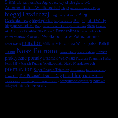
5 km
10 km
Agrobex Cykl Biegów 5/5
Agrobex
Automobilklub Wielkopolski
Bieg Agrobex zalasewska Piątka
biegaj i zwiedzaj
Bieg
bieg charytatywny
Czekoladowy
biegi górskie
Bieg Ognia i Wody
biegi w terenie
bieg po schodach
dieta
Bieg po schodach Collegium Altum
Domix
Dynasplint
Duathlon Tor Poznań
Korona Polskich
AGD Poznań
Korona Wielkopolski w Półmaratonie
Półmaratonów
maraton
Mistrzostwa Wielkopolski Policji
Millano
Koronawirus
Nasz Patronat
10 km
Poznań
nawodnienie
nordic walking
praktyczne porady
Przemek Walewski
Przystań Posnania
Puchar
Puchar Wielkopolski Służb Mundurowych
Polski PSP w biegach
półmaraton
Super League Triathlon
Tor Poznań
Tor Poznań Bieg
triathlon
Tor Poznań Track Day
TRIGAR.PL
Formuła 1
zdrowe
Uniwersytet Ekonomiczny
wszystkoobieganiu.pl
ultramaraton
odżywianie
zdrowe zasady