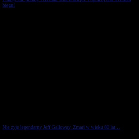
biegu!
Biegacze amatorzy zużywają zbyt wiele energii do biegania.
Przekonani są, że będą biegać szybciej, gdy rozbudują masę
mięśniową nóg. Wpadają w pułapkę. [...]
15 marca 2026
Nie żyje legendarny Jeff Galloway. Zmarł w wieku 80 lat…