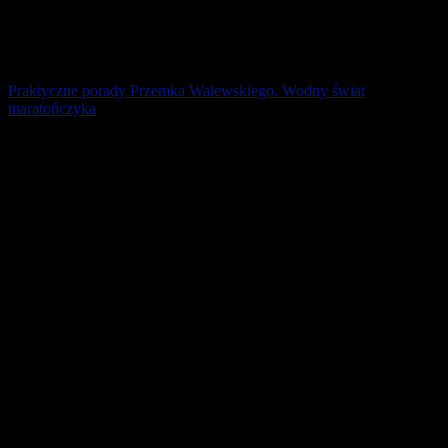
Praktyczne porady Przemka Walewskiego. Wodny świat
maratończyka
Przed startem często można zaobserwować biegaczy zajadających
banany. Nie mają świadomości, że nie strawią ich podczas biegu, a
dopiero po jego ukończeniu. [...]
4 maja 2026