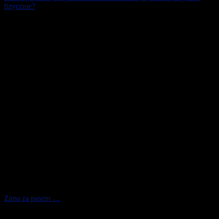
fizycznie?
Czy wiesz, że wraz ze wzrostem aktywności fizycznej rośnie też
zapotrzebowanie na energię, witaminy i składniki mineralne? Jeśli
chcesz wyciskać więcej z [...]
4 grudnia 2025
Zima za pasem …