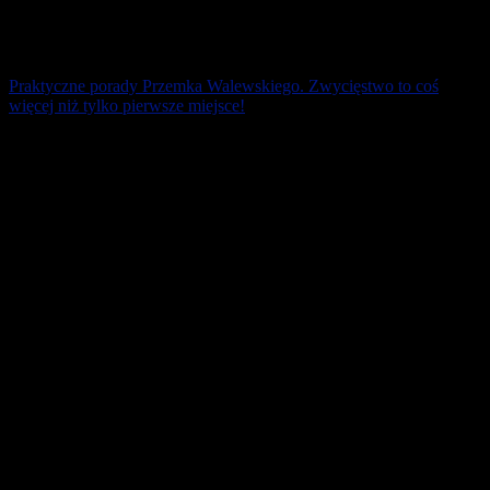
Praktyczne porady Przemka Walewskiego. Zwycięstwo to coś
więcej niż tylko pierwsze miejsce!
Gdy staję na linii startu, to często przypominam sobie słowa Kiliana
Jorneta, mistrza świata w skyrunning i ultramaratończyka:
”Wygrana nie oznacza [...]
14 grudnia 2025