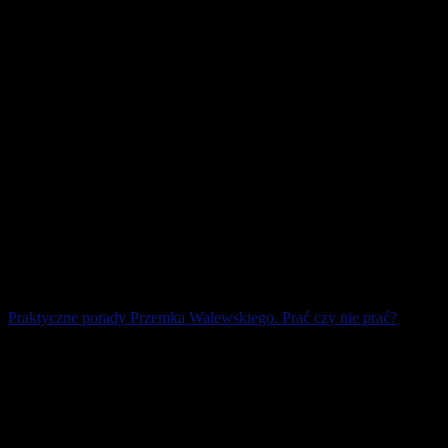
20 lutego 2026
Praktyczne porady Przemka Walewskiego. Prać czy nie prać?
Prać ! Uważaj jednak, żebyś nie zniszczył nowej bluzy i nie
przemielił w pralce koszulki startowej ! No właśnie, wielu biegaczy
nie zdaje sobie sprawy z [...]
7 lutego 2026