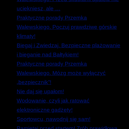
uciekniesz, ale …
Praktyczne porady Przemka
Walewskiego. Poczuj prawdziwe górskie
klimaty!
Biegaj i Zwiedzaj. Bezpieczne plażowanie
i bieganie nad Bałtykiem!
Praktyczne porady Przemka
Walewskiego. Mózg może wyłączyć
„bezpiecznik”!
Nie daj się upałom!
Wodowanie, czyli jak ratować
elektroniczne gadżety!
Sportowcu, nawodnij się sam!
Pamiętaj przed startem! Zrób prawidłową