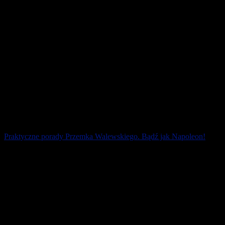
Praktyczne porady Przemka Walewskiego. Bądź jak Napoleon!
W swoim słowniku każdy sportowiec ma zapisane słowo
„strategia”. Skuteczna strategia na start w zawodach to nie tylko
zadanie dla wyczynowych [...]
28 stycznia 2026