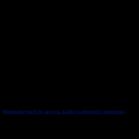
Czy zimą lepiej odpuścić sobie długie treningi biegowe? A może
lepiej trenować pod dachem? Jaki kolor najbardziej nas zdopinguje
do aktywnego wysiłku? [...]
15 listopada 2025
Mimozami jesień się zaczyna. Zadbaj o odporność organizmu!
Jesień, choć piękna, bywa i … podstępna. Gdy dni stają się coraz
chłodniejsze, łatwiej o przeziębienie. Jak wzmocnić organizm, aby
uniknąć infekcji? [...]