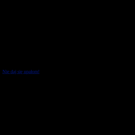
Nie daj się upałom!
Fala upałów dała się już we znaki nie tylko biegaczom. Trzeba
sprawdzać nie tylko temperaturę powietrza, ale i jego wilgotność.
To jedne z dwóch [...]
19 czerwca 2026