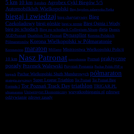
5 km
10 km
Agrobex Cykl Biegów 5/5
Agrobex
Automobilklub Wielkopolski
Bieg Agrobex zalasewska Piątka
biegaj i zwiedzaj
Bieg
bieg charytatywny
Czekoladowy
biegi górskie
Bieg Ognia i Wody
biegi w terenie
bieg po schodach
dieta
Bieg po schodach Collegium Altum
Domix
Dynasplint
Duathlon Tor Poznań
Korona Polskich
AGD Poznań
Korona Wielkopolski w Półmaratonie
Półmaratonów
maraton
Mistrzostwa Wielkopolski Policji
Millano
Koronawirus
Nasz Patronat
praktyczne
10 km
Poznań
nawodnienie
porady
Przemek Walewski
Przystań Posnania
Puchar Polski PSP w
półmaraton
Puchar Wielkopolski Służb Mundurowych
biegach
Super League Triathlon
Tor Poznań
Tor Poznań Bieg
strategia zwycięzcy
triathlon
Tor Poznań Track Day
TRIGAR.PL
Formuła 1
zdrowe
Uniwersytet Ekonomiczny
wszystkoobieganiu.pl
ultramaraton
odżywianie
zdrowe zasady