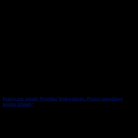
Czarnym Lądzie. Kolejne [...]
22 lipca 2026
Praktyczne porady Przemka Walewskiego. Poczuj prawdziwe
górskie klimaty!
Moda na biegi górskie rośnie w naszym kraju z roku na rok. Jednak
każdy powinien mierzyć górskie wyzwania według własnych sił.
15 lipca 2026