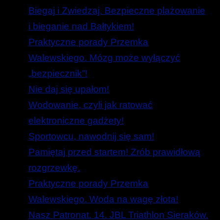
Biegaj i Zwiedzaj. Bezpieczne plażowanie
i bieganie nad Bałtykiem!
Praktyczne porady Przemka
Walewskiego. Mózg może wyłączyć
„bezpiecznik”!
Nie daj się upałom!
Wodowanie, czyli jak ratować
elektroniczne gadżety!
Sportowcu, nawodnij się sam!
Pamiętaj przed startem! Zrób prawidłową
rozgrzewkę.
Praktyczne porady Przemka
Walewskiego. Woda na wagę złota!
Nasz Patronat. 14. JBL Triathlon Sieraków.