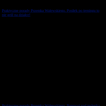
Praktyczne porady Przemka Walewskiego. Posiłek po treningu to
nie grill na działce!
Zdrowe zasady odżywiania każdy biegacz powinien sobie
przyswoić na równi z techniką biegania. Za dużo, za tłusto, za
słodko, za słono i nie o tej [...]
26 kwietnia 2026
Praktyczne porady Przemka Walewskiego. Popracuj nad techniką