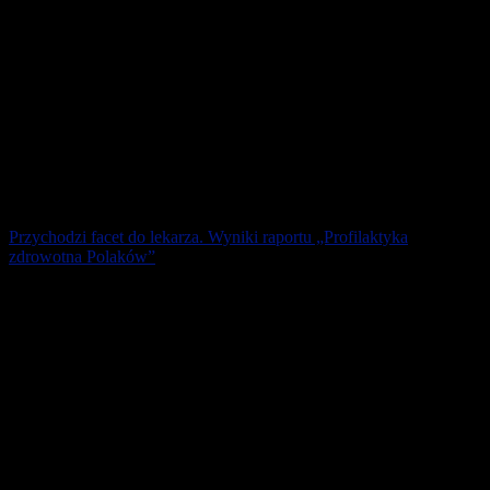
Przychodzi facet do lekarza. Wyniki raportu „Profilaktyka
zdrowotna Polaków”
23 proc. mężczyzn w Polsce uważa, że badania profilaktyczne są
zbędne. Ponadto tylko 9 proc. panów ocenia swój stan zdrowia jako
„bardzo dobry”, a 39 [...]
25 stycznia 2026