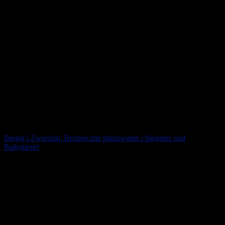
Biegaj i Zwiedzaj. Bezpieczne plażowanie i bieganie nad
Bałtykiem!
Masz przynajmniej kilka powodów, by letni urlop spędzić nad
naszym Bałtykiem. Okolice Międzyzdrojów i Świnoujścia są na
północy Polski dla [...]
1 lipca 2026