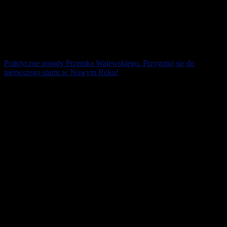
Praktyczne porady Przemka Walewskiego. Przygotuj się do
pierwszego startu w Nowym Roku!
Wielu z Was wyznaczyło sobie cele w Nowym 2026 Roku. Dla
jednych będzie to pierwszy w życiu maraton, debiut na dystansie
półmaratonu lub [...]
30 grudnia 2025