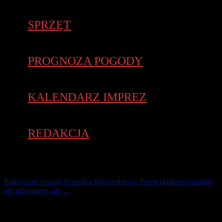
SPRZĘT
PROGNOZA POGODY
KALENDARZ IMPREZ
REDAKCJA
Praktyczne porady Przemka Walewskiego. Przed skutkami upałów
nie uciekniesz, ale …
Dlaczego temperatura naszego ciała ma ok. 37 st. C ? Nasz mózg, a
co za tym idzie ciało, posiada pamięć praprzodków, którzy żyli na