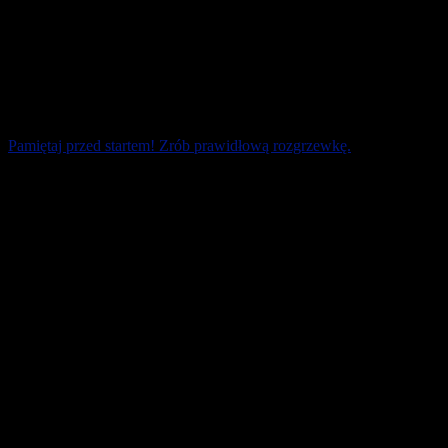
Pamiętaj przed startem! Zrób prawidłową rozgrzewkę.
Mieliście kiedyś kontuzję? Nie ukończyliście zawodów? Odcięło
wam prąd tuż po starcie? Już na samym początku biegu wasze palce
u rąk spuchły? Przyczyną [...]
5 czerwca 2026