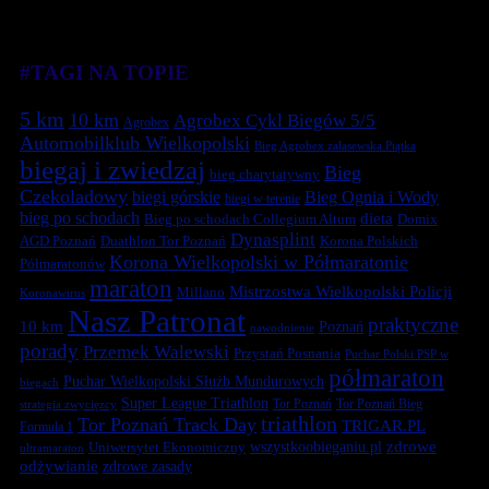
#TAGI NA TOPIE
5 km
10 km
Agrobex Cykl Biegów 5/5
Agrobex
Automobilklub Wielkopolski
Bieg Agrobex zalasewska Piątka
biegaj i zwiedzaj
Bieg
bieg charytatywny
Czekoladowy
biegi górskie
Bieg Ognia i Wody
biegi w terenie
bieg po schodach
dieta
Bieg po schodach Collegium Altum
Domix
Dynasplint
Duathlon Tor Poznań
Korona Polskich
AGD Poznań
Korona Wielkopolski w Półmaratonie
Półmaratonów
maraton
Mistrzostwa Wielkopolski Policji
Millano
Koronawirus
Nasz Patronat
praktyczne
10 km
Poznań
nawodnienie
porady
Przemek Walewski
Przystań Posnania
Puchar Polski PSP w
półmaraton
Puchar Wielkopolski Służb Mundurowych
biegach
Super League Triathlon
Tor Poznań
Tor Poznań Bieg
strategia zwycięzcy
triathlon
Tor Poznań Track Day
TRIGAR.PL
Formuła 1
zdrowe
Uniwersytet Ekonomiczny
wszystkoobieganiu.pl
ultramaraton
odżywianie
zdrowe zasady