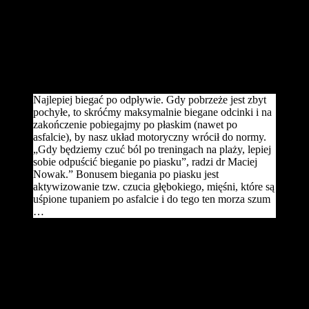
Bolesną kontuzją, która nam grozi jest tzw. kolano biegacza
(zespół pasma biodrowo-piszczelowego). Rozpoznasz tę kontuzję
po objawach: obrzęk i tępy ból po zewnętrznej stronie kolana. Ból
zaczyna się po przebiegnięciu 2-3 kilometrów i ustaje dopiero, gdy
przestaniemy biec. Gdy biegasz po pochyłym terenie (brzeg morza),
kolano wygina się nienaturalnie do wewnątrz, naciągając pasmo.
Najlepiej biegać po odpływie. Gdy pobrzeże jest zbyt
pochyłe, to skróćmy maksymalnie biegane odcinki i na
zakończenie pobiegajmy po płaskim (nawet po
asfalcie), by nasz układ motoryczny wrócił do normy.
„Gdy będziemy czuć ból po treningach na plaży, lepiej
sobie odpuścić bieganie po piasku”, radzi dr Maciej
Nowak.” Bonusem biegania po piasku jest
aktywizowanie tzw. czucia głębokiego, mięśni, które są
uśpione tupaniem po asfalcie i do tego ten morza szum
…
Od lat praktykuję podczas pobytów nad morzem treningi
naprzemienne: jednego dnia bieganie w lesie, kolejnego (krótszy
odcinek) po plaży, często na bosaka. Warunki do takiego treningu
znajdziemy w Świnoujściu. Kto planuje dłuższe wybiegania po
asfaltowych drogach, to ma znakomite warunki na Wyspie Karsibór.
Tutaj nie ma jeszcze najazdu turystów rodzaju „sandał i skarpeta”.