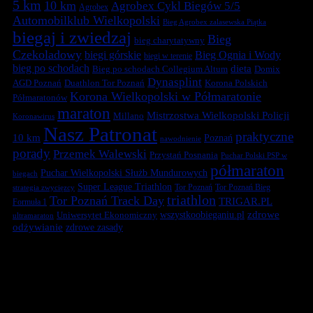
5 km
10 km
Agrobex Cykl Biegów 5/5
Agrobex
Automobilklub Wielkopolski
Bieg Agrobex zalasewska Piątka
biegaj i zwiedzaj
Bieg
bieg charytatywny
Czekoladowy
biegi górskie
Bieg Ognia i Wody
biegi w terenie
bieg po schodach
dieta
Bieg po schodach Collegium Altum
Domix
Dynasplint
Duathlon Tor Poznań
Korona Polskich
AGD Poznań
Korona Wielkopolski w Półmaratonie
Półmaratonów
maraton
Mistrzostwa Wielkopolski Policji
Millano
Koronawirus
Nasz Patronat
praktyczne
10 km
Poznań
nawodnienie
porady
Przemek Walewski
Przystań Posnania
Puchar Polski PSP w
półmaraton
Puchar Wielkopolski Służb Mundurowych
biegach
Super League Triathlon
Tor Poznań
Tor Poznań Bieg
strategia zwycięzcy
triathlon
Tor Poznań Track Day
TRIGAR.PL
Formuła 1
zdrowe
Uniwersytet Ekonomiczny
wszystkoobieganiu.pl
ultramaraton
odżywianie
zdrowe zasady