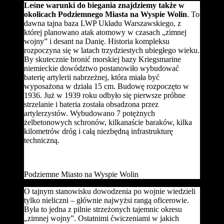
Leśne warunki do biegania znajdziemy także w
okolicach Podziemnego Miasta na Wyspie Wolin
. To
dawna tajna baza LWP Układu Warszawskiego, z
której planowano atak atomowy w czasach „zimnej
wojny” i desant na Danię. Historia kompleksu
rozpoczyna się w latach trzydziestych ubiegłego wieku.
By skutecznie bronić morskiej bazy Kriegsmarine
niemieckie dowództwo postanowiło wybudować
baterię artylerii nabrzeżnej, która miała być
wyposażona w działa 15 cm. Budowę rozpoczęto w
1936. Już w 1939 roku odbyło się pierwsze próbne
strzelanie i bateria została obsadzona przez
artylerzystów. Wybudowano 7 potężnych
żelbetonowych schronów, kilkanaście baraków, kilka
kilometrów dróg i całą niezbędną infrastrukturę
techniczną.
Podziemne Miasto na Wyspie Wolin
O tajnym stanowisku dowodzenia po wojnie wiedzieli
tylko nieliczni – głównie najwyżsi rangą oficerowie.
Była to jedna z pilnie strzeżonych tajemnic okresu
„zimnej wojny”. Ostatnimi ćwiczeniami w jakich