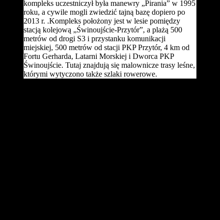
kompleks uczestniczył była manewry „Pirania” w 1995
roku, a cywile mogli zwiedzić tajną bazę dopiero po
2013 r. .Kompleks położony jest w lesie pomiędzy
stacją kolejową „Świnoujście-Przytór”, a plażą 500
metrów od drogi S3 i przystanku komunikacji
miejskiej, 500 metrów od stacji PKP Przytór, 4 km od
Fortu Gerharda, Latarni Morskiej i Dworca PKP
Świnoujście. Tutaj znajdują się malownicze trasy leśne,
którymi wytyczono także szlaki rowerowe.
W samym centrum Świnoujścia znajdziemy znakomite warunki do
biegania w Parku Zdrojowym. Tamtejsze ścieżki łączą się z drogą
wzdłuż kanału w kierunku Stawa Młyny. Tutaj dobiegamy
kawałkiem kamienistego nabrzeża do plaży. Najlepszym podłożem
jest piasek podmyty przez fale, który znajdziemy na świnoujskiej
plaży.
Trzeba cały czas być skoncentrowanym, by fala nas nie podmyła. To
dodatkowy trening na skoczność i refleks. Zresztą każdy ma swój
ulubiony kawałek plaży. Pochyły teren sprawia, że jedna stopa jest
stawiana pod większym kątem nachylenia (lub na prawie płaskiej
nawierzchni), a druga już w prawie pełnym przechyle. „Odczuwają
to zarówno ścięgna Achillesa, stawy kolanowe, jak i biodra oraz
kręgosłup”, przestrzega dr Maciej Nowak, specjalista medycyny
sportowej z CM Dynasplint.