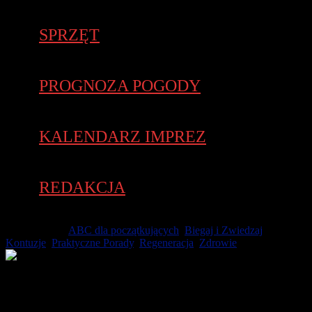
SPRZĘT
PROGNOZA POGODY
KALENDARZ IMPREZ
REDAKCJA
1 lipca 2026 -
ABC dla początkujących
,
Biegaj i Zwiedzaj
,
Kontuzje
,
Praktyczne Porady
,
Regeneracja
,
Zdrowie
Masz przynajmniej kilka powodów, by letni urlop spędzić nad
naszym Bałtykiem. Okolice Międzyzdrojów i Świnoujścia są