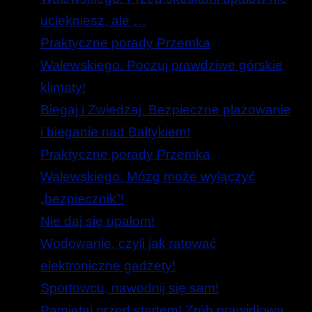
uciekniesz, ale …
Praktyczne porady Przemka
Walewskiego. Poczuj prawdziwe górskie
klimaty!
Biegaj i Zwiedzaj. Bezpieczne plażowanie
i bieganie nad Bałtykiem!
Praktyczne porady Przemka
Walewskiego. Mózg może wyłączyć
„bezpiecznik”!
Nie daj się upałom!
Wodowanie, czyli jak ratować
elektroniczne gadżety!
Sportowcu, nawodnij się sam!
Pamiętaj przed startem! Zrób prawidłową