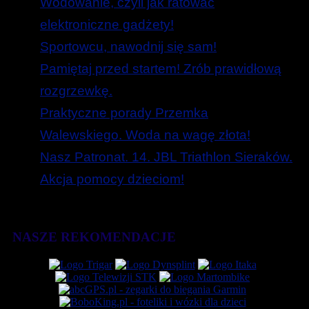
Wodowanie, czyli jak ratować
elektroniczne gadżety!
Sportowcu, nawodnij się sam!
Pamiętaj przed startem! Zrób prawidłową
rozgrzewkę.
Praktyczne porady Przemka
Walewskiego. Woda na wagę złota!
Nasz Patronat. 14. JBL Triathlon Sieraków.
Akcja pomocy dzieciom!
NASZE REKOMENDACJE