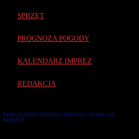
SPRZĘT
PROGNOZA POGODY
KALENDARZ IMPREZ
REDAKCJA
Biegaj i Zwiedzaj. Bezpieczne plażowanie i bieganie nad
Bałtykiem!
Masz przynajmniej kilka powodów, by letni urlop spędzić nad
naszym Bałtykiem. Okolice Międzyzdrojów i Świnoujścia są na