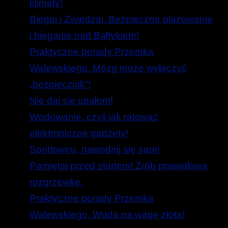
klimaty!
Biegaj i Zwiedzaj. Bezpieczne plażowanie
i bieganie nad Bałtykiem!
Praktyczne porady Przemka
Walewskiego. Mózg może wyłączyć
„bezpiecznik”!
Nie daj się upałom!
Wodowanie, czyli jak ratować
elektroniczne gadżety!
Sportowcu, nawodnij się sam!
Pamiętaj przed startem! Zrób prawidłową
rozgrzewkę.
Praktyczne porady Przemka
Walewskiego. Woda na wagę złota!