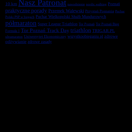
Nasz Patronat
10 km
Poznań
nawodnienie
nordic walking
praktyczne porady
Przemek Walewski
Przystań Posnania
Puchar
Puchar Wielkopolski Służb Mundurowych
Polski PSP w biegach
półmaraton
Super League Triathlon
Tor Poznań
Tor Poznań Bieg
triathlon
Tor Poznań Track Day
TRIGAR.PL
Formuła 1
zdrowe
Uniwersytet Ekonomiczny
wszystkoobieganiu.pl
ultramaraton
odżywianie
zdrowe zasady