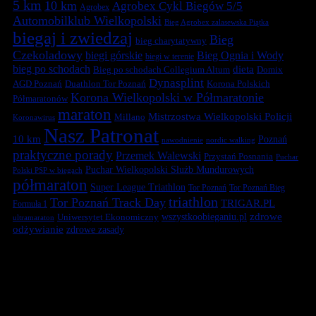
5 km
10 km
Agrobex Cykl Biegów 5/5
Agrobex
Automobilklub Wielkopolski
Bieg Agrobex zalasewska Piątka
biegaj i zwiedzaj
Bieg
bieg charytatywny
Czekoladowy
biegi górskie
Bieg Ognia i Wody
biegi w terenie
bieg po schodach
dieta
Bieg po schodach Collegium Altum
Domix
Dynasplint
Duathlon Tor Poznań
Korona Polskich
AGD Poznań
Korona Wielkopolski w Półmaratonie
Półmaratonów
maraton
Mistrzostwa Wielkopolski Policji
Millano
Koronawirus
Nasz Patronat
10 km
Poznań
nawodnienie
nordic walking
praktyczne porady
Przemek Walewski
Przystań Posnania
Puchar
Puchar Wielkopolski Służb Mundurowych
Polski PSP w biegach
półmaraton
Super League Triathlon
Tor Poznań
Tor Poznań Bieg
triathlon
Tor Poznań Track Day
TRIGAR.PL
Formuła 1
zdrowe
Uniwersytet Ekonomiczny
wszystkoobieganiu.pl
ultramaraton
odżywianie
zdrowe zasady