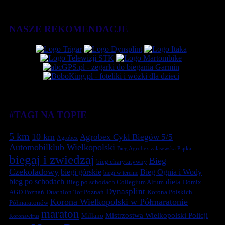
NASZE REKOMENDACJE
#TAGI NA TOPIE
5 km
10 km
Agrobex Cykl Biegów 5/5
Agrobex
Automobilklub Wielkopolski
Bieg Agrobex zalasewska Piątka
biegaj i zwiedzaj
Bieg
bieg charytatywny
Czekoladowy
biegi górskie
Bieg Ognia i Wody
biegi w terenie
bieg po schodach
dieta
Bieg po schodach Collegium Altum
Domix
Dynasplint
Duathlon Tor Poznań
Korona Polskich
AGD Poznań
Korona Wielkopolski w Półmaratonie
Półmaratonów
maraton
Mistrzostwa Wielkopolski Policji
Millano
Koronawirus