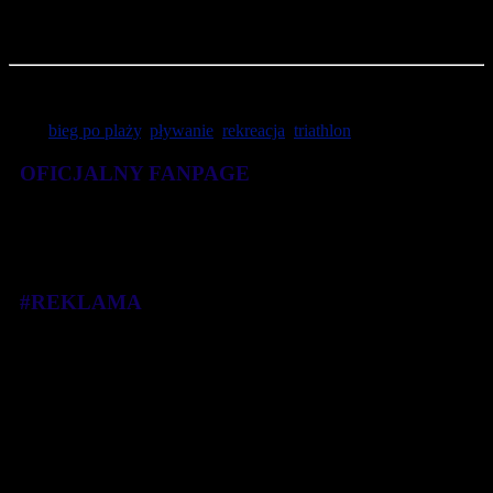
dyspozycji mamy wiele fasonów i modeli kostiumów oraz
kąpielówek na każdą figurę.
Tekst: dwapiar
Tagi:
bieg po plaży
,
pływanie
,
rekreacja
,
triathlon
OFICJALNY FANPAGE
#REKLAMA