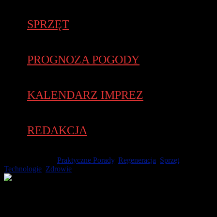
SPRZĘT
PROGNOZA POGODY
KALENDARZ IMPREZ
REDAKCJA
1 sierpnia 2025 -
Praktyczne Porady
,
Regeneracja
,
Sprzęt
,
Technologie
,
Zdrowie
Długie dni i upalne temperatury sprawiają, że coraz więcej
czasu spędzamy na świeżym powietrzu. Co spakować na wypad
nad wodę, aby dobrze wykorzystać ten czas? Oto przedmioty,