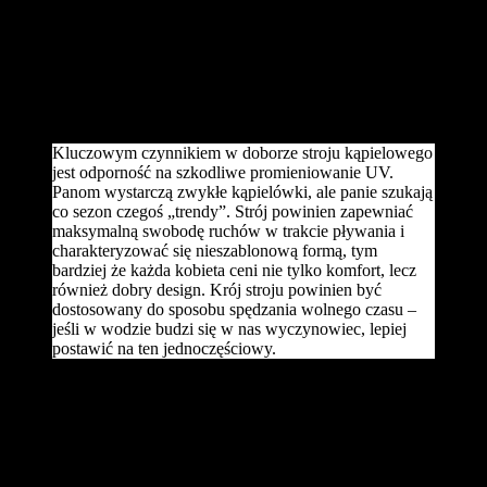
Jeśli wybieramy się nad kamieniste akweny, warto zaopatrzyć się w
specjalne buty. Posiadają one siateczkową cholewkę i perforowaną
lekką podeszwę, dzięki której nie tylko staniemy na twardym
podłożu, ale także będziemy mogli swobodnie pływać. Taki sprzęt
uchroni nas przed urazami czy skaleczeniami, a na zagranicznych
plażach okaże się wręcz niezbędny.
Kluczowym czynnikiem w doborze stroju kąpielowego
jest odporność na szkodliwe promieniowanie UV.
Panom wystarczą zwykłe kąpielówki, ale panie szukają
co sezon czegoś „trendy”. Strój powinien zapewniać
maksymalną swobodę ruchów w trakcie pływania i
charakteryzować się nieszablonową formą, tym
bardziej że każda kobieta ceni nie tylko komfort, lecz
również dobry design. Krój stroju powinien być
dostosowany do sposobu spędzania wolnego czasu –
jeśli w wodzie budzi się w nas wyczynowiec, lepiej
postawić na ten jednoczęściowy.
Bikini sprawdzi się doskonale podczas opalania i zabaw z dziećmi,
ale pod warunkiem że odpowiednio dobraliśmy jego rozmiar.
Podczas wyboru rozmiaru stroju kąpielowego i kąpielówek musimy
pamiętać, że woda delikatnie zmienia właściwości tkaniny, dlatego
podczas pierwszego mierzenia nasz ubiór na plażę powinien być
odpowiednio dopasowany i dobrze przylegać do ciała. Do