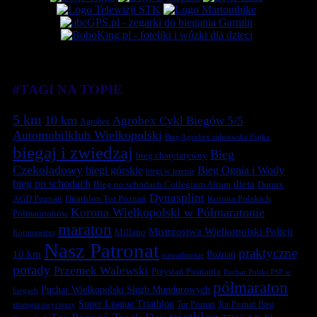
#TAGI NA TOPIE
5 km
10 km
Agrobex Cykl Biegów 5/5
Agrobex
Automobilklub Wielkopolski
Bieg Agrobex zalasewska Piątka
biegaj i zwiedzaj
Bieg
bieg charytatywny
Czekoladowy
biegi górskie
Bieg Ognia i Wody
biegi w terenie
bieg po schodach
dieta
Bieg po schodach Collegium Altum
Domix
Dynasplint
Duathlon Tor Poznań
Korona Polskich
AGD Poznań
Korona Wielkopolski w Półmaratonie
Półmaratonów
maraton
Mistrzostwa Wielkopolski Policji
Millano
Koronawirus
Nasz Patronat
praktyczne
10 km
Poznań
nawodnienie
porady
Przemek Walewski
Przystań Posnania
Puchar Polski PSP w
półmaraton
Puchar Wielkopolski Służb Mundurowych
biegach
Super League Triathlon
Tor Poznań
Tor Poznań Bieg
strategia zwycięzcy