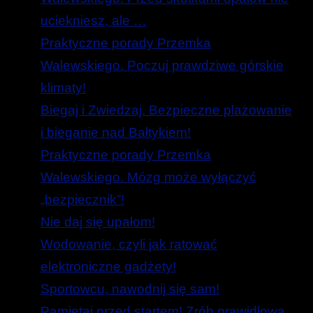
uciekniesz, ale …
Praktyczne porady Przemka
Walewskiego. Poczuj prawdziwe górskie
klimaty!
Biegaj i Zwiedzaj. Bezpieczne plażowanie
i bieganie nad Bałtykiem!
Praktyczne porady Przemka
Walewskiego. Mózg może wyłączyć
„bezpiecznik”!
Nie daj się upałom!
Wodowanie, czyli jak ratować
elektroniczne gadżety!
Sportowcu, nawodnij się sam!
Pamiętaj przed startem! Zrób prawidłową