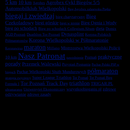
5 km
10 km
Agrobex Cykl Biegów 5/5
Agrobex
Automobilklub Wielkopolski
Bieg Agrobex zalasewska Piątka
biegaj i zwiedzaj
Bieg
bieg charytatywny
Czekoladowy
biegi górskie
Bieg Ognia i Wody
biegi w terenie
bieg po schodach
dieta
Bieg po schodach Collegium Altum
Domix
Dynasplint
Duathlon Tor Poznań
Korona Polskich
AGD Poznań
Korona Wielkopolski w Półmaratonie
Półmaratonów
maraton
Mistrzostwa Wielkopolski Policji
Millano
Koronawirus
Nasz Patronat
praktyczne
10 km
Poznań
nawodnienie
porady
Przemek Walewski
Przystań Posnania
Puchar Polski PSP w
półmaraton
Puchar Wielkopolski Służb Mundurowych
biegach
Super League Triathlon
Tor Poznań
Tor Poznań Bieg
strategia zwycięzcy
triathlon
Tor Poznań Track Day
TRIGAR.PL
Formuła 1
zdrowe
Uniwersytet Ekonomiczny
wszystkoobieganiu.pl
ultramaraton
odżywianie
zdrowe zasady