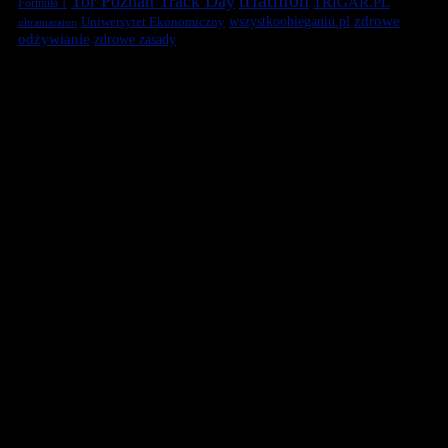
triathlon
Tor Poznań Track Day
TRIGAR.PL
Formuła 1
zdrowe
Uniwersytet Ekonomiczny
wszystkoobieganiu.pl
ultramaraton
odżywianie
zdrowe zasady