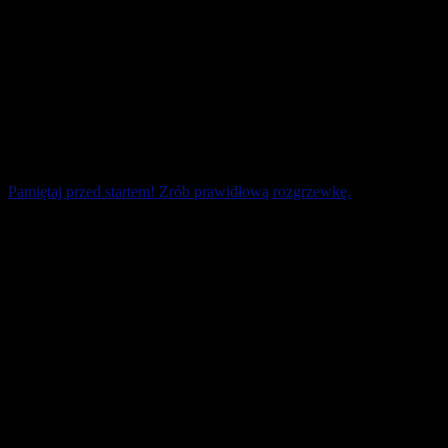
Pamiętaj przed startem! Zrób prawidłową rozgrzewkę.
Mieliście kiedyś kontuzję? Nie ukończyliście zawodów? Odcięło
wam prąd tuż po starcie? Już na samym początku biegu wasze palce
u rąk spuchły? Przyczyną [...]
5 czerwca 2026