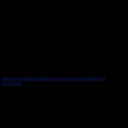
Biegaj i Zwiedzaj. Bezpieczne plażowanie i bieganie nad
Bałtykiem!
Masz przynajmniej kilka powodów, by letni urlop spędzić nad
naszym Bałtykiem. Okolice Międzyzdrojów i Świnoujścia są na
północy Polski dla [...]
1 lipca 2026