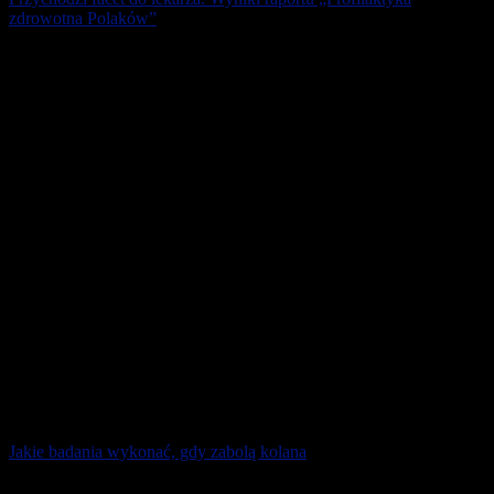
zdrowotna Polaków”
23 proc. mężczyzn w Polsce uważa, że badania profilaktyczne są
zbędne. Ponadto tylko 9 proc. panów ocenia swój stan zdrowia jako
„bardzo dobry”, a 39 [...]
25 stycznia 2026
Jakie badania wykonać, gdy zabolą kolana