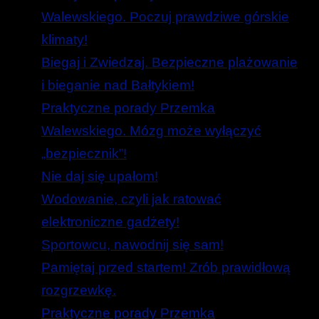
Walewskiego. Poczuj prawdziwe górskie
klimaty!
Biegaj i Zwiedzaj. Bezpieczne plażowanie
i bieganie nad Bałtykiem!
Praktyczne porady Przemka
Walewskiego. Mózg może wyłączyć
„bezpiecznik”!
Nie daj się upałom!
Wodowanie, czyli jak ratować
elektroniczne gadżety!
Sportowcu, nawodnij się sam!
Pamiętaj przed startem! Zrób prawidłową
rozgrzewkę.
Praktyczne porady Przemka