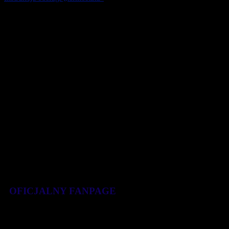
Dlaczego temperatura naszego ciała ma ok. 37 st. C ? Nasz mózg, a
co za tym idzie ciało, posiada pamięć praprzodków, którzy żyli na
Czarnym Lądzie. Kolejne [...]
24 lipca 2018
OFICJALNY FANPAGE