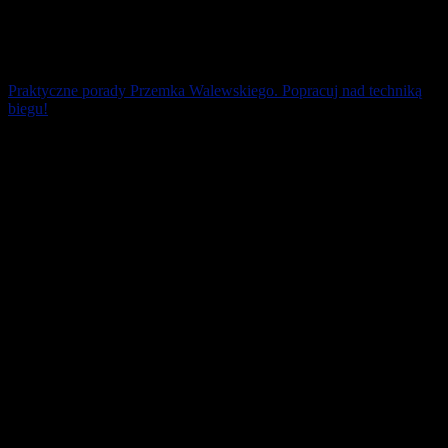
Praktyczne porady Przemka Walewskiego. Popracuj nad techniką
biegu!
Biegacze amatorzy zużywają zbyt wiele energii do biegania.
Przekonani są, że będą biegać szybciej, gdy rozbudują masę
mięśniową nóg. Wpadają w pułapkę. [...]
15 marca 2026