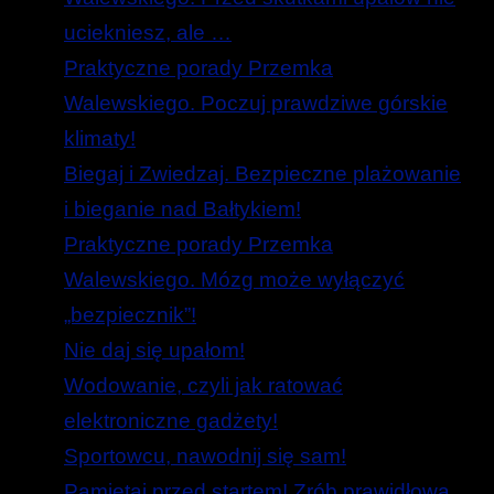
uciekniesz, ale …
Praktyczne porady Przemka
Walewskiego. Poczuj prawdziwe górskie
klimaty!
Biegaj i Zwiedzaj. Bezpieczne plażowanie
i bieganie nad Bałtykiem!
Praktyczne porady Przemka
Walewskiego. Mózg może wyłączyć
„bezpiecznik”!
Nie daj się upałom!
Wodowanie, czyli jak ratować
elektroniczne gadżety!
Sportowcu, nawodnij się sam!
Pamiętaj przed startem! Zrób prawidłową