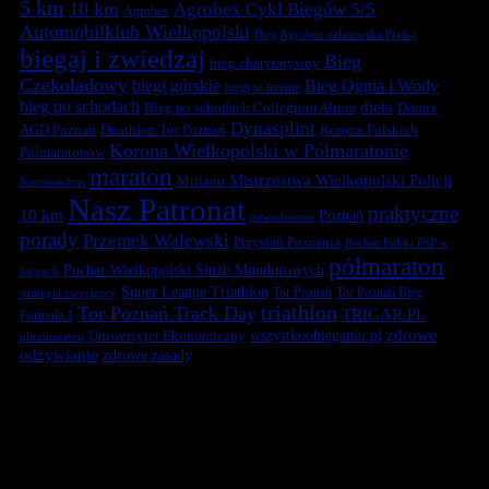
5 km
10 km
Agrobex Cykl Biegów 5/5
Agrobex
Automobilklub Wielkopolski
Bieg Agrobex zalasewska Piątka
biegaj i zwiedzaj
Bieg
bieg charytatywny
Czekoladowy
biegi górskie
Bieg Ognia i Wody
biegi w terenie
bieg po schodach
dieta
Bieg po schodach Collegium Altum
Domix
Dynasplint
Duathlon Tor Poznań
Korona Polskich
AGD Poznań
Korona Wielkopolski w Półmaratonie
Półmaratonów
maraton
Mistrzostwa Wielkopolski Policji
Millano
Koronawirus
Nasz Patronat
praktyczne
10 km
Poznań
nawodnienie
porady
Przemek Walewski
Przystań Posnania
Puchar Polski PSP w
półmaraton
Puchar Wielkopolski Służb Mundurowych
biegach
Super League Triathlon
Tor Poznań
Tor Poznań Bieg
strategia zwycięzcy
triathlon
Tor Poznań Track Day
TRIGAR.PL
Formuła 1
zdrowe
Uniwersytet Ekonomiczny
wszystkoobieganiu.pl
ultramaraton
odżywianie
zdrowe zasady