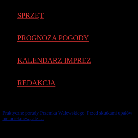
SPRZĘT
PROGNOZA POGODY
KALENDARZ IMPREZ
REDAKCJA
Praktyczne porady Przemka Walewskiego. Przed skutkami upałów
nie uciekniesz, ale …
Dlaczego temperatura naszego ciała ma ok. 37 st. C ? Nasz mózg, a
co za tym idzie ciało, posiada pamięć praprzodków, którzy żyli na