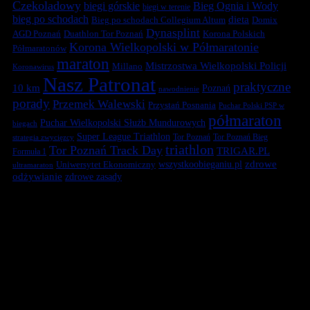
Czekoladowy
biegi górskie
Bieg Ognia i Wody
biegi w terenie
bieg po schodach
dieta
Bieg po schodach Collegium Altum
Domix
Dynasplint
Duathlon Tor Poznań
Korona Polskich
AGD Poznań
Korona Wielkopolski w Półmaratonie
Półmaratonów
maraton
Mistrzostwa Wielkopolski Policji
Millano
Koronawirus
Nasz Patronat
praktyczne
10 km
Poznań
nawodnienie
porady
Przemek Walewski
Przystań Posnania
Puchar Polski PSP w
półmaraton
Puchar Wielkopolski Służb Mundurowych
biegach
Super League Triathlon
Tor Poznań
Tor Poznań Bieg
strategia zwycięzcy
triathlon
Tor Poznań Track Day
TRIGAR.PL
Formuła 1
zdrowe
Uniwersytet Ekonomiczny
wszystkoobieganiu.pl
ultramaraton
odżywianie
zdrowe zasady