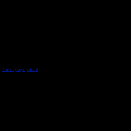
Nie daj się upałom!
Fala upałów dała się już we znaki nie tylko biegaczom. Trzeba
sprawdzać nie tylko temperaturę powietrza, ale i jego wilgotność.
To jedne z dwóch [...]
19 czerwca 2026