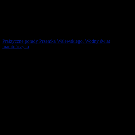
Praktyczne porady Przemka Walewskiego. Wodny świat
maratończyka
Przed startem często można zaobserwować biegaczy zajadających
banany. Nie mają świadomości, że nie strawią ich podczas biegu, a
dopiero po jego ukończeniu. [...]
4 maja 2026