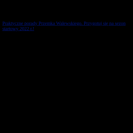
Praktyczne porady Przemka Walewskiego. Przygotuj się na sezon
startowy 2022 r.!
Zaplanuj swój cykl treningowy i startowy na cały 2022 Rok! Nie
działaj doraźnie. Musisz wiedzieć co jest Twoim najważniejszym
celem, a jakie starty w [...]
20 marca 2022