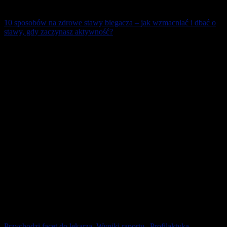
10 sposobów na zdrowe stawy biegacza – jak wzmacniać i dbać o
stawy, gdy zaczynasz aktywność?
Dolegliwości związane z bólem stawów oraz mięśni to powszechny
problem, który dotyczy sporej liczby osób. Niezależnie od przyczyn
zaistniałego bólu możemy [...]
10 lutego 2026
Przychodzi facet do lekarza. Wyniki raportu „Profilaktyka