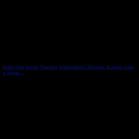
Praktyczne porady Przemka Walewskiego. Maraton. Kolejna cegła
w murze…
„Kolejna cegła w murze.” To słowa z kultowego utworu Pink
Floyd. Dystans maratoński ma to do siebie, że z każdym kilometrem
przybywa [...]
5 października 2024