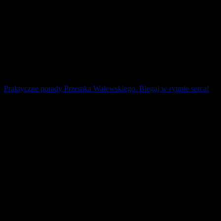
Praktyczne porady Przemka Walewskiego. Biegaj w rytmie serca!
Bieganie, jazda na rowerze, pływania, nordic walking, fitness
budują nie tylko naszą formę fizyczną, ale także psychiczną oraz
wzmacniają odporność [...]
21 kwietnia 2024