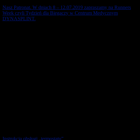
Nasz Patronat. W dniach 8 – 12.07.2019 zapraszamy na Runners
Week czyli Tydzień dla Biegaczy w Centrum Medycznym
DYNASPLINT.
Pierwsza część sezonu startowego za nami. Letnie miesiące to dobry
okres nie tylko na regenerację, ale także na przeprowadzenie badań
lekarskich i [...]
3 lipca 2019
Instrukcja obsługi „termostatu”