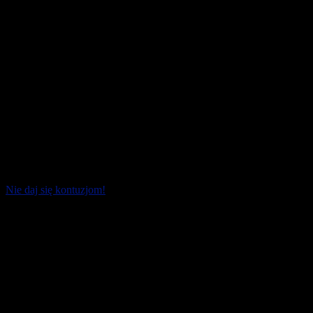
Nie daj się kontuzjom!
Rosnąca liczba uczestników biegów może cieszyć. Aż ponad 70
procent z nich biega od dwóch, trzech lat. Rachunek jest prosty:
tylko niecałe 30 procent biega [...]
20 października 2024