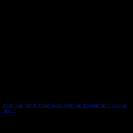
Właściwe funkcjonowanie kolan umożliwia swobodne
przemieszczanie się, wykonywanie codziennych obowiązków, a
także uprawienie ulubionych aktywności [...]
3 grudnia 2025
Praktyczne porady Przemka Walewskiego. Przestań tupać i zacznij
biegać!
To praktyczne rady także dla tych, którzy mają na „liczniku”
przebiegnięte kilkanaście tysięcy kilometrów.
1 maja 2025