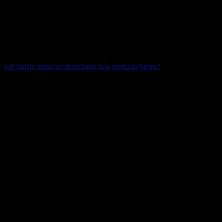
Jak radzić sobie ze skurczami nóg podczas biegu?
Chyba każdy biegacz kiedyś doświadczył skurczy nóg podczas
biegu. Najczęściej pojawiają się one w najmniej oczekiwanym
momencie. To bardzo popularna [...]
28 sierpnia 2023