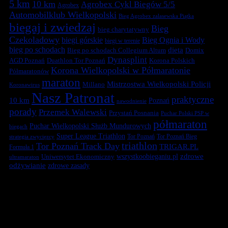
5 km
10 km
Agrobex Cykl Biegów 5/5
Agrobex
Automobilklub Wielkopolski
Bieg Agrobex zalasewska Piątka
biegaj i zwiedzaj
Bieg
bieg charytatywny
Czekoladowy
biegi górskie
Bieg Ognia i Wody
biegi w terenie
bieg po schodach
dieta
Bieg po schodach Collegium Altum
Domix
Dynasplint
Duathlon Tor Poznań
Korona Polskich
AGD Poznań
Korona Wielkopolski w Półmaratonie
Półmaratonów
maraton
Mistrzostwa Wielkopolski Policji
Millano
Koronawirus
Nasz Patronat
praktyczne
10 km
Poznań
nawodnienie
porady
Przemek Walewski
Przystań Posnania
Puchar Polski PSP w
półmaraton
Puchar Wielkopolski Służb Mundurowych
biegach
Super League Triathlon
Tor Poznań
Tor Poznań Bieg
strategia zwycięzcy
triathlon
Tor Poznań Track Day
TRIGAR.PL
Formuła 1
zdrowe
Uniwersytet Ekonomiczny
wszystkoobieganiu.pl
ultramaraton
odżywianie
zdrowe zasady