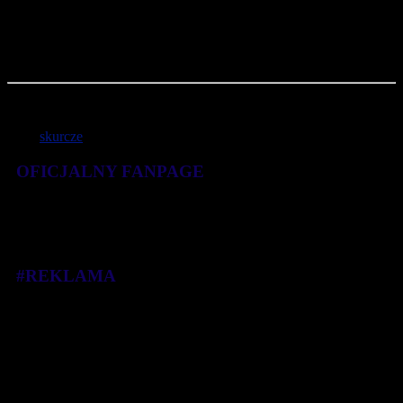
również kontuzjom. Ze względu na to, że skurcze bardzo często
powstają również, wtedy kiedy przecenimy swoje możliwości,
starajmy się mierzyć siły na zamiary i nie przetrenowywać się, a
więc stopniowo zwiększać tempo czy długość biegów.
Materiał Partnera
Tagi:
skurcze
OFICJALNY FANPAGE
#REKLAMA