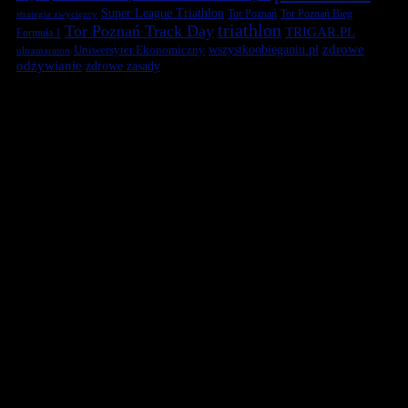
Super League Triathlon
Tor Poznań
Tor Poznań Bieg
strategia zwycięzcy
triathlon
Tor Poznań Track Day
TRIGAR.PL
Formuła 1
zdrowe
Uniwersytet Ekonomiczny
wszystkoobieganiu.pl
ultramaraton
odżywianie
zdrowe zasady