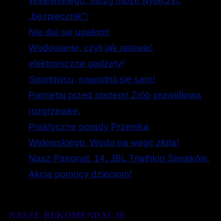
Walewskiego. Mózg może wyłączyć
„bezpiecznik”!
Nie daj się upałom!
Wodowanie, czyli jak ratować
elektroniczne gadżety!
Sportowcu, nawodnij się sam!
Pamiętaj przed startem! Zrób prawidłową
rozgrzewkę.
Praktyczne porady Przemka
Walewskiego. Woda na wagę złota!
Nasz Patronat. 14. JBL Triathlon Sieraków.
Akcja pomocy dzieciom!
NASZE REKOMENDACJE