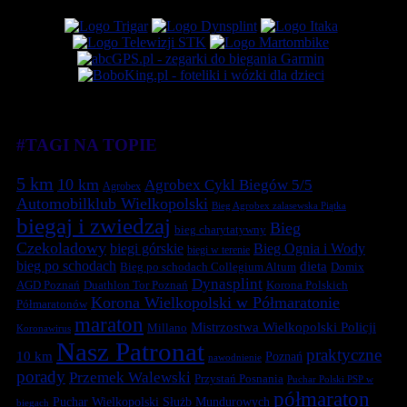
#TAGI NA TOPIE
5 km
10 km
Agrobex Cykl Biegów 5/5
Agrobex
Automobilklub Wielkopolski
Bieg Agrobex zalasewska Piątka
biegaj i zwiedzaj
Bieg
bieg charytatywny
Czekoladowy
biegi górskie
Bieg Ognia i Wody
biegi w terenie
bieg po schodach
dieta
Bieg po schodach Collegium Altum
Domix
Dynasplint
Duathlon Tor Poznań
Korona Polskich
AGD Poznań
Korona Wielkopolski w Półmaratonie
Półmaratonów
maraton
Mistrzostwa Wielkopolski Policji
Millano
Koronawirus
Nasz Patronat
praktyczne
10 km
Poznań
nawodnienie
porady
Przemek Walewski
Przystań Posnania
Puchar Polski PSP w
półmaraton
Puchar Wielkopolski Służb Mundurowych
biegach