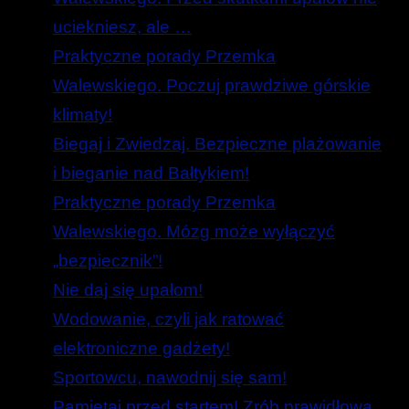
uciekniesz, ale …
Praktyczne porady Przemka
Walewskiego. Poczuj prawdziwe górskie
klimaty!
Biegaj i Zwiedzaj. Bezpieczne plażowanie
i bieganie nad Bałtykiem!
Praktyczne porady Przemka
Walewskiego. Mózg może wyłączyć
„bezpiecznik”!
Nie daj się upałom!
Wodowanie, czyli jak ratować
elektroniczne gadżety!
Sportowcu, nawodnij się sam!
Pamiętaj przed startem! Zrób prawidłową