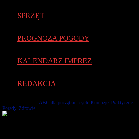
SPRZĘT
PROGNOZA POGODY
KALENDARZ IMPREZ
REDAKCJA
28 sierpnia 2023 -
ABC dla początkujących
,
Kontuzje
,
Praktyczne
Porady
,
Zdrowie
Chyba każdy biegacz kiedyś doświadczył skurczy nóg podczas
biegu. Najczęściej pojawiają się one w najmniej oczekiwanym
momencie. To bardzo popularna dolegliwość nie tylko wśród