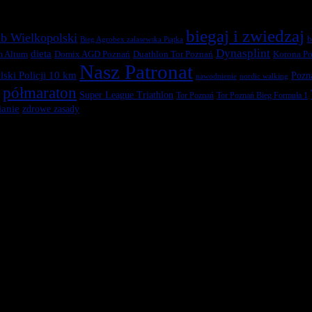
biegaj i zwiedzaj
b Wielkopolski
b
Bieg Agrobex zalasewska Piątka
Dynasplint
dieta
Duathlon Tor Poznań
Korona Po
m Altum
Domix AGD Poznań
Nasz Patronat
ski Policji 10 km
Pozn
nawodnienie
nordic walking
półmaraton
Super League Triathlon
Tor Poznań
Tor Poznań Bieg Formuła 1
anie
zdrowe zasady