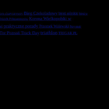
Bieg Czekoladowy
biegi górskie
ieg charytatywny
biegi w
Korona Wielkopolski w
lskich Półmaratonów
praktyczne porady
Przemek Walewski
ań
Przystań
triathlon
Tor Poznań Track Day
TRIGAR.PL