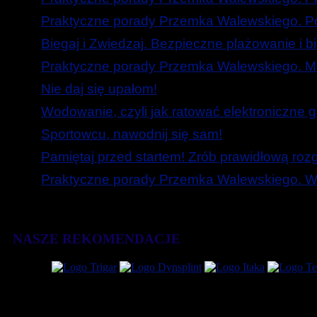
Praktyczne porady Przemka Walewskiego. Poc
Biegaj i Zwiedzaj. Bezpieczne plażowanie i b
Praktyczne porady Przemka Walewskiego. Mó
Nie daj się upałom!
Wodowanie, czyli jak ratować elektroniczne g
Sportowcu, nawodnij się sam!
Pamiętaj przed startem! Zrób prawidłową roz
Praktyczne porady Przemka Walewskiego. W
NASZE REKOMENDACJE