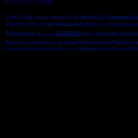
#TAGI NA TOPIE
5 km
10 km
Automobilklu
Agrobex Cykl Biegów 5/5
Agrobex
Bieg Ognia i Wody
bieg po schodach
terenie
Bieg po schodach Collegiu
maraton
Półmaratonie
Mistrzostwa Wielkopol
Millano
Koronawirus
Puchar Wielkopolski Służb Mundurowych
Posnania
Puchar Polski PSP w biegach
zdrowe odżywi
Uniwersytet Ekonomiczny
wszystkoobieganiu.pl
ultramaraton