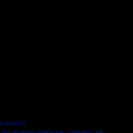
s wakacji?
ed skutkami upałów nie uciekniesz, ale …