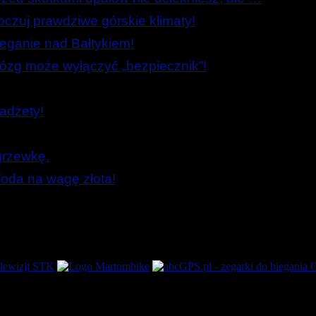
zuj prawdziwe górskie klimaty!
ieganie nad Bałtykiem!
zg może wyłączyć „bezpiecznik”!
adżety!
grzewkę.
oda na wagę złota!