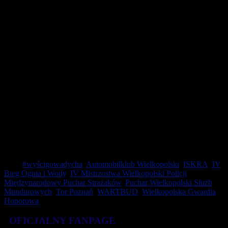
epidemiologicznym w związku z epidemią COVID-19,
c) w ciągu ostatnich 14 dni miał kontakt z osobą, u której
potwierdzono zakażenie wirusem COVID-19, z osobą, która
jest poddana obowiązkowej izolacji lub kwarantannie, oraz z
osobą podejrzaną o zakażenie koronawirusem,
d) wśród domowników jest osoba, która ma objawy ostrej
infekcji dróg oddechowych, tj. gorączki, kaszlu, duszności,
trudności w oddychaniu, bóli mięśni i ogólnego zmęczenia.
e) w ciągu ostatnich 14 dni wrócił z terenów szczególnie
dotkniętych koronawirusem,
f) nie przestrzega wytycznych epidemiologicznych, zasad
organizacji imprezy (w tym dotyczących koronawirusa) oraz
poleceń obsługi.
W przypadku zmiany stanu zdrowia uczestnika po złożeniu
oświadczenia na imprezie lub zetknięciu z osobą, o której
mowa w pkt 1 c), zobowiązany jest do powiadomienia
odpowiednich służb i nieuczestniczenia w wydarzeniu.
Tagi:
#wyścigowadycha
,
Automobilklub Wielkopolski
,
ISKRA
,
IV
Bieg Ognia i Wody
,
IV Mistrzostwa Wielkopolski Policji
,
Międzynarodowy Puchar Strażaków
,
Puchar Wielkopolski Służb
Mundurowych
,
Tor Poznań
,
WARTBUD
,
Wielkopolska Gwardia
Honorowa
OFICJALNY FANPAGE