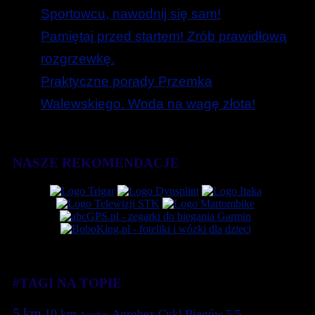
Sportowcu, nawodnij się sam!
Pamiętaj przed startem! Zrób prawidłową
rozgrzewkę.
Praktyczne porady Przemka
Walewskiego. Woda na wagę złota!
NASZE REKOMENDACJE
#TAGI NA TOPIE
5 km
10 km
Agrobex Cykl Biegów 5/5
Agrobex