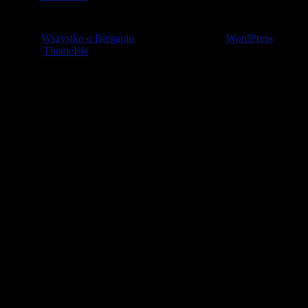
© 2026
Wszystko o Bieganiu
— Stworzone przez
WordPress
Szablon
ThemeIsle