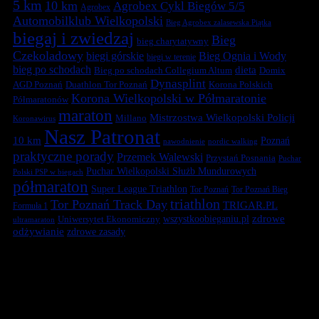
5 km
10 km
Agrobex Cykl Biegów 5/5
Agrobex
Automobilklub Wielkopolski
Bieg Agrobex zalasewska Piątka
biegaj i zwiedzaj
Bieg
bieg charytatywny
Czekoladowy
biegi górskie
Bieg Ognia i Wody
biegi w terenie
bieg po schodach
dieta
Bieg po schodach Collegium Altum
Domix
Dynasplint
Duathlon Tor Poznań
Korona Polskich
AGD Poznań
Korona Wielkopolski w Półmaratonie
Półmaratonów
maraton
Mistrzostwa Wielkopolski Policji
Millano
Koronawirus
Nasz Patronat
10 km
Poznań
nawodnienie
nordic walking
praktyczne porady
Przemek Walewski
Przystań Posnania
Puchar
Puchar Wielkopolski Służb Mundurowych
Polski PSP w biegach
półmaraton
Super League Triathlon
Tor Poznań
Tor Poznań Bieg
triathlon
Tor Poznań Track Day
TRIGAR.PL
Formuła 1
zdrowe
Uniwersytet Ekonomiczny
wszystkoobieganiu.pl
ultramaraton
odżywianie
zdrowe zasady