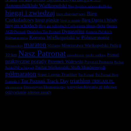
Automobilklub Wielkopolski
Bieg Agrobex zalasewska Piątka
biegaj i zwiedzaj
Bieg
bieg charytatywny
Czekoladowy
biegi górskie
Bieg Ognia i Wody
biegi w terenie
bieg po schodach
dieta
Bieg po schodach Collegium Altum
Domix
Dynasplint
Duathlon Tor Poznań
Korona Polskich
AGD Poznań
Korona Wielkopolski w Półmaratonie
Półmaratonów
maraton
Mistrzostwa Wielkopolski Policji
Millano
Koronawirus
Nasz Patronat
10 km
Poznań
nawodnienie
nordic walking
praktyczne porady
Przemek Walewski
Przystań Posnania
Puchar
Puchar Wielkopolski Służb Mundurowych
Polski PSP w biegach
półmaraton
Super League Triathlon
Tor Poznań
Tor Poznań Bieg
triathlon
Tor Poznań Track Day
TRIGAR.PL
Formuła 1
zdrowe
Uniwersytet Ekonomiczny
wszystkoobieganiu.pl
ultramaraton
odżywianie
zdrowe zasady