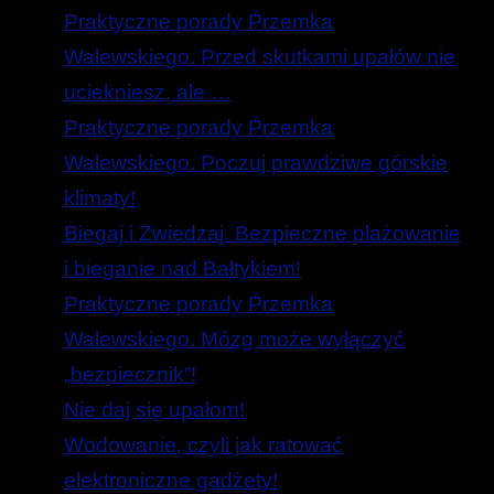
Praktyczne porady Przemka
Walewskiego. Przed skutkami upałów nie
uciekniesz, ale …
Praktyczne porady Przemka
Walewskiego. Poczuj prawdziwe górskie
klimaty!
Biegaj i Zwiedzaj. Bezpieczne plażowanie
i bieganie nad Bałtykiem!
Praktyczne porady Przemka
Walewskiego. Mózg może wyłączyć
„bezpiecznik”!
Nie daj się upałom!
Wodowanie, czyli jak ratować
elektroniczne gadżety!