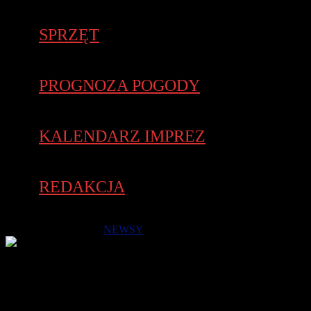
SPRZĘT
PROGNOZA POGODY
KALENDARZ IMPREZ
REDAKCJA
4 października 2021 -
NEWSY
Wszystkich, którzy wystartują w najbliższą sobotę, 9
października o godz. 9.00, prosimy o uważne zapoznanie się z
poniższymi informacjami. Umożliwią one sprawne i bezpieczne