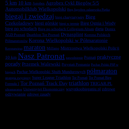
5 km
10 km
Agrobex Cykl Biegów 5/5
Agrobex
Automobilklub Wielkopolski
Bieg Agrobex zalasewska Piątka
biegaj i zwiedzaj
Bieg
bieg charytatywny
Czekoladowy
biegi górskie
Bieg Ognia i Wody
biegi w terenie
bieg po schodach
dieta
Bieg po schodach Collegium Altum
Domix
Dynasplint
Duathlon Tor Poznań
Korona Polskich
AGD Poznań
Korona Wielkopolski w Półmaratonie
Półmaratonów
maraton
Mistrzostwa Wielkopolski Policji
Millano
Koronawirus
Nasz Patronat
praktyczne
10 km
Poznań
nawodnienie
porady
Przemek Walewski
Przystań Posnania
Puchar Polski PSP w
półmaraton
Puchar Wielkopolski Służb Mundurowych
biegach
Super League Triathlon
Tor Poznań
Tor Poznań Bieg
strategia zwycięzcy
triathlon
Tor Poznań Track Day
TRIGAR.PL
Formuła 1
zdrowe
Uniwersytet Ekonomiczny
wszystkoobieganiu.pl
ultramaraton
odżywianie
zdrowe zasady