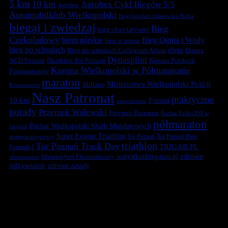
5 km
10 km
Agrobex Cykl Biegów 5/5
Agrobex
Automobilklub Wielkopolski
Bieg Agrobex zalasewska Piątka
biegaj i zwiedzaj
Bieg
bieg charytatywny
Czekoladowy
biegi górskie
Bieg Ognia i Wody
biegi w terenie
bieg po schodach
dieta
Bieg po schodach Collegium Altum
Domix
Dynasplint
Duathlon Tor Poznań
Korona Polskich
AGD Poznań
Korona Wielkopolski w Półmaratonie
Półmaratonów
maraton
Mistrzostwa Wielkopolski Policji
Millano
Koronawirus
Nasz Patronat
praktyczne
10 km
Poznań
nawodnienie
porady
Przemek Walewski
Przystań Posnania
Puchar Polski PSP w
półmaraton
Puchar Wielkopolski Służb Mundurowych
biegach
Super League Triathlon
Tor Poznań
Tor Poznań Bieg
strategia zwycięzcy
triathlon
Tor Poznań Track Day
TRIGAR.PL
Formuła 1
zdrowe
Uniwersytet Ekonomiczny
wszystkoobieganiu.pl
ultramaraton
odżywianie
zdrowe zasady