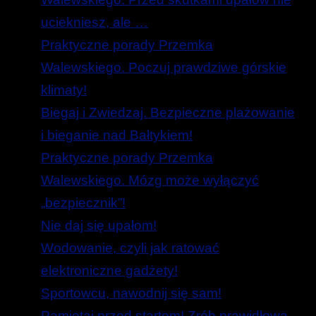
uciekniesz, ale …
Praktyczne porady Przemka
Walewskiego. Poczuj prawdziwe górskie
klimaty!
Biegaj i Zwiedzaj. Bezpieczne plażowanie
i bieganie nad Bałtykiem!
Praktyczne porady Przemka
Walewskiego. Mózg może wyłączyć
„bezpiecznik”!
Nie daj się upałom!
Wodowanie, czyli jak ratować
elektroniczne gadżety!
Sportowcu, nawodnij się sam!
Pamiętaj przed startem! Zrób prawidłową