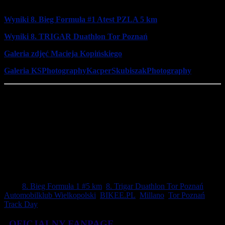
TRIGAR.PL, MILLANO GROUP. BIKEE.PL
Wyniki 8. Bieg Formuła #1 Atest PZLA 5 km
Wyniki 8. TRIGAR Duathlon Tor Poznań
Galeria zdjęć Macieja Kopińskiego
Galeria KSPhotographyKacperSkubiszakPhotography
Kolejna okazja do startu w biegu na Torze Poznań będzie już 2
października, gdy rozegrany zostanie V Bieg Ognia i Wody na
10 km.
W jego ramach rozgrywany jest Puchar Wielkopolski Służb
Mundurowych pod patronatem Dowódcy Operacyjnego Rodzajów
Sił Zbrojnych gen. broni Tomasza Piotrowskiego. Policjanci
powalczą o medale Mistrzostw Wielkopolski Policji, a strażacy w
ramach Międzynarodowego Pucharu Strażaków. Swoją klasyfikację
mają także żołnierze US Army i Wielkopolskiej Gwardii
Honorowej.
Tagi:
8. Bieg Formuła 1 #5 km
,
8. Trigar Duathlon Tor Poznań
,
Automobilklub Wielkopolski
,
BIKEE.PL
,
Millano
,
Tor Poznań
Track Day
OFICJALNY FANPAGE