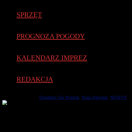
SPRZĘT
PROGNOZA POGODY
KALENDARZ IMPREZ
REDAKCJA
19 września 2022 -
Duathlon Tor Poznań
,
Nasz Patronat
,
NEWSY
To zawody wyjątkowe w skali europejskiej rozgrywane na
wyścigowym torze samochodowym. W szczycie drugiej odsłony