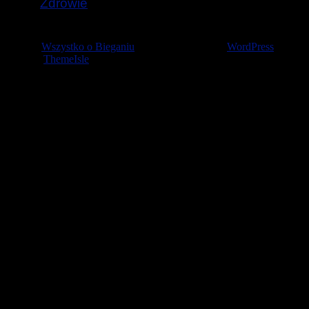
Zdrowie
© 2026
Wszystko o Bieganiu
— Stworzone przez
WordPress
Szablon
ThemeIsle