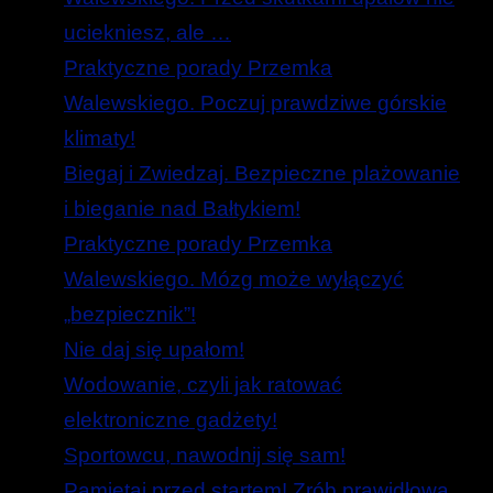
uciekniesz, ale …
Praktyczne porady Przemka
Walewskiego. Poczuj prawdziwe górskie
klimaty!
Biegaj i Zwiedzaj. Bezpieczne plażowanie
i bieganie nad Bałtykiem!
Praktyczne porady Przemka
Walewskiego. Mózg może wyłączyć
„bezpiecznik”!
Nie daj się upałom!
Wodowanie, czyli jak ratować
elektroniczne gadżety!
Sportowcu, nawodnij się sam!
Pamiętaj przed startem! Zrób prawidłową