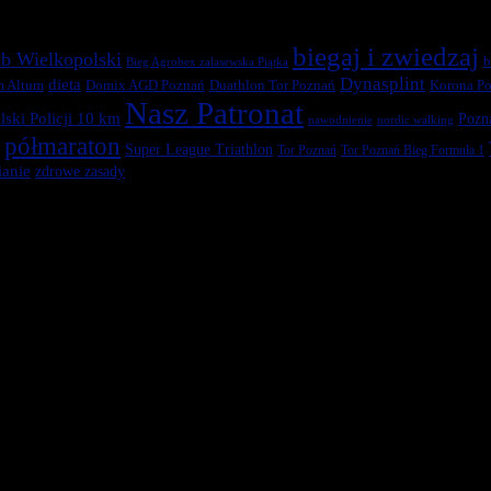
biegaj i zwiedzaj
b Wielkopolski
b
Bieg Agrobex zalasewska Piątka
Dynasplint
dieta
Duathlon Tor Poznań
Korona Po
m Altum
Domix AGD Poznań
Nasz Patronat
ski Policji 10 km
Pozn
nawodnienie
nordic walking
półmaraton
Super League Triathlon
Tor Poznań
Tor Poznań Bieg Formuła 1
anie
zdrowe zasady