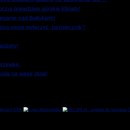
zuj prawdziwe górskie klimaty!
ieganie nad Bałtykiem!
zg może wyłączyć „bezpiecznik”!
adżety!
grzewkę.
oda na wagę złota!