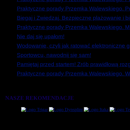
Praktyczne porady Przemka Walewskiego. Poc
Biegaj i Zwiedzaj. Bezpieczne plażowanie i b
Praktyczne porady Przemka Walewskiego. Mó
Nie daj się upałom!
Wodowanie, czyli jak ratować elektroniczne g
Sportowcu, nawodnij się sam!
Pamiętaj przed startem! Zrób prawidłową roz
Praktyczne porady Przemka Walewskiego. W
NASZE REKOMENDACJE