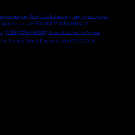
Bieg Czekoladowy
biegi górskie
ieg charytatywny
biegi w
Korona Wielkopolski w
lskich Półmaratonów
praktyczne porady
Przemek Walewski
ań
Przystań
triathlon
Tor Poznań Track Day
TRIGAR.PL