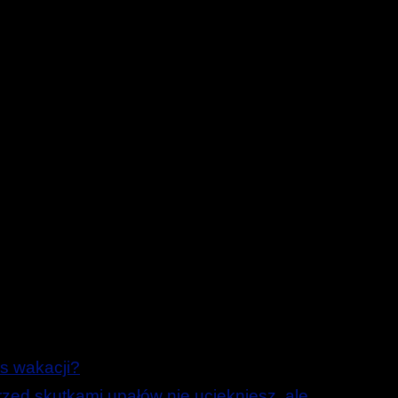
s wakacji?
ed skutkami upałów nie uciekniesz, ale …