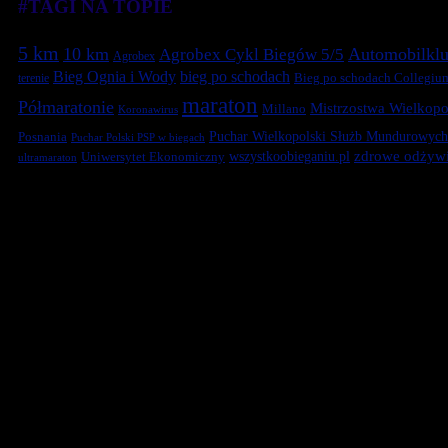
#TAGI NA TOPIE
5 km
10 km
Automobilklu
Agrobex Cykl Biegów 5/5
Agrobex
Bieg Ognia i Wody
bieg po schodach
terenie
Bieg po schodach Collegiu
maraton
Półmaratonie
Mistrzostwa Wielkopol
Millano
Koronawirus
Puchar Wielkopolski Służb Mundurowych
Posnania
Puchar Polski PSP w biegach
zdrowe odżywi
Uniwersytet Ekonomiczny
wszystkoobieganiu.pl
ultramaraton