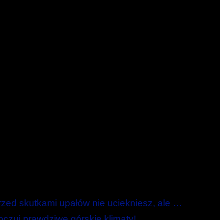
ed skutkami upałów nie uciekniesz, ale …
zuj prawdziwe górskie klimaty!