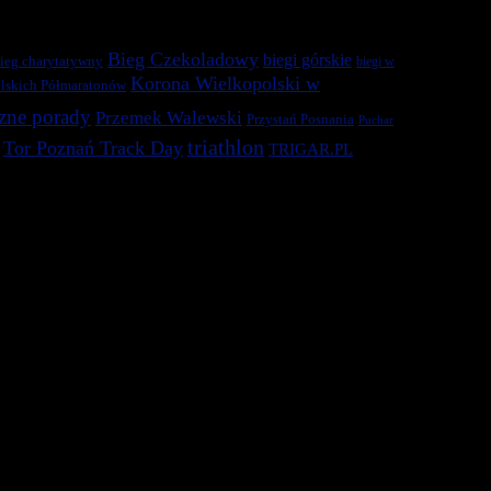
Bieg Czekoladowy
biegi górskie
ieg charytatywny
biegi w
Korona Wielkopolski w
lskich Półmaratonów
zne porady
Przemek Walewski
Przystań Posnania
Puchar
triathlon
Tor Poznań Track Day
TRIGAR.PL