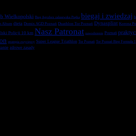
biegaj i zwiedzaj
b Wielkopolski
b
Bieg Agrobex zalasewska Piątka
Dynasplint
dieta
Duathlon Tor Poznań
Korona Po
m Altum
Domix AGD Poznań
Nasz Patronat
praktyc
ski Policji 10 km
Poznań
nawodnienie
ton
Super League Triathlon
Tor Poznań
Tor Poznań Bieg Formuła 1
strategia zwycięzcy
anie
zdrowe zasady