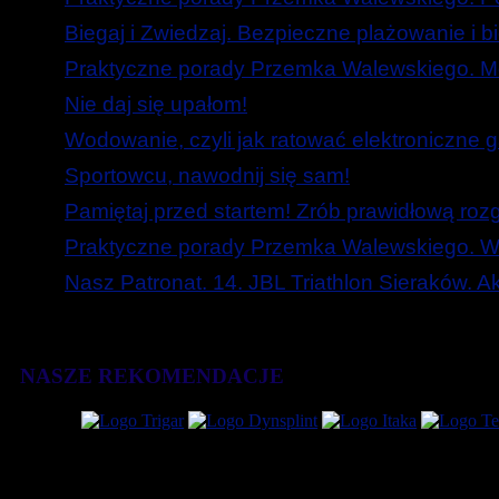
Biegaj i Zwiedzaj. Bezpieczne plażowanie i b
Praktyczne porady Przemka Walewskiego. Mó
Nie daj się upałom!
Wodowanie, czyli jak ratować elektroniczne g
Sportowcu, nawodnij się sam!
Pamiętaj przed startem! Zrób prawidłową roz
Praktyczne porady Przemka Walewskiego. W
Nasz Patronat. 14. JBL Triathlon Sieraków. 
NASZE REKOMENDACJE