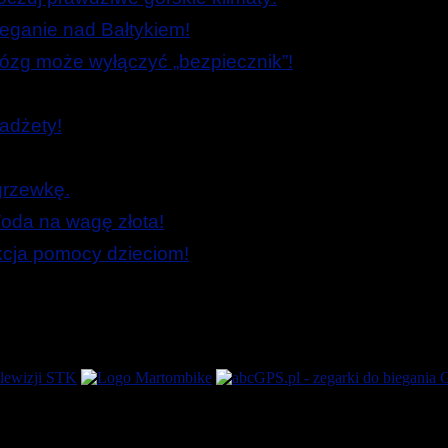
ieganie nad Bałtykiem!
zg może wyłączyć „bezpiecznik”!
adżety!
grzewkę.
oda na wagę złota!
Akcja pomocy dzieciom!