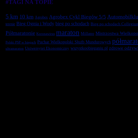
#TAGI NA TOPIE
5 km
10 km
Automobilklu
Agrobex Cykl Biegów 5/5
Agrobex
Bieg Ognia i Wody
bieg po schodach
terenie
Bieg po schodach Collegiu
maraton
Półmaratonie
Mistrzostwa Wielkopol
Millano
Koronawirus
półmara
Puchar Wielkopolski Służb Mundurowych
Polski PSP w biegach
zdrowe odżywi
Uniwersytet Ekonomiczny
wszystkoobieganiu.pl
ultramaraton