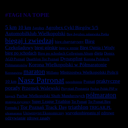
#TAGI NA TOPIE
5 km
10 km
Agrobex Cykl Biegów 5/5
Agrobex
Automobilklub Wielkopolski
Bieg Agrobex zalasewska Piątka
biegaj i zwiedzaj
Bieg
bieg charytatywny
Czekoladowy
biegi górskie
Bieg Ognia i Wody
biegi w terenie
bieg po schodach
dieta
Bieg po schodach Collegium Altum
Domix
Dynasplint
Duathlon Tor Poznań
Korona Polskich
AGD Poznań
Korona Wielkopolski w Półmaratonie
Półmaratonów
maraton
Mistrzostwa Wielkopolski Policji
Millano
Koronawirus
Nasz Patronat
praktyczne
10 km
Poznań
nawodnienie
porady
Przemek Walewski
Przystań Posnania
Puchar Polski PSP w
półmaraton
Puchar Wielkopolski Służb Mundurowych
biegach
Super League Triathlon
Tor Poznań
Tor Poznań Bieg
strategia zwycięzcy
triathlon
Tor Poznań Track Day
TRIGAR.PL
Formuła 1
zdrowe
Uniwersytet Ekonomiczny
wszystkoobieganiu.pl
ultramaraton
odżywianie
zdrowe zasady