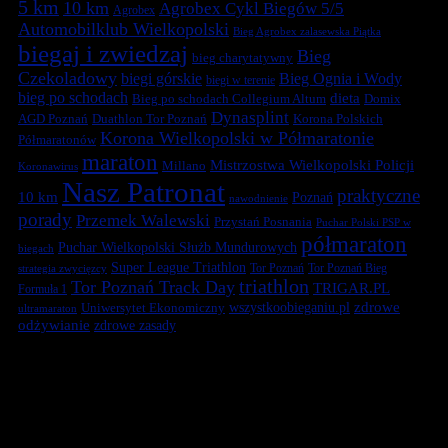
5 km
10 km
Agrobex Cykl Biegów 5/5
Agrobex
Automobilklub Wielkopolski
Bieg Agrobex zalasewska Piątka
biegaj i zwiedzaj
Bieg
bieg charytatywny
Czekoladowy
biegi górskie
Bieg Ognia i Wody
biegi w terenie
bieg po schodach
dieta
Bieg po schodach Collegium Altum
Domix
Dynasplint
Duathlon Tor Poznań
Korona Polskich
AGD Poznań
Korona Wielkopolski w Półmaratonie
Półmaratonów
maraton
Mistrzostwa Wielkopolski Policji
Millano
Koronawirus
Nasz Patronat
praktyczne
10 km
Poznań
nawodnienie
porady
Przemek Walewski
Przystań Posnania
Puchar Polski PSP w
półmaraton
Puchar Wielkopolski Służb Mundurowych
biegach
Super League Triathlon
Tor Poznań
Tor Poznań Bieg
strategia zwycięzcy
triathlon
Tor Poznań Track Day
TRIGAR.PL
Formuła 1
zdrowe
Uniwersytet Ekonomiczny
wszystkoobieganiu.pl
ultramaraton
odżywianie
zdrowe zasady