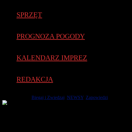
SPRZĘT
PROGNOZA POGODY
KALENDARZ IMPREZ
REDAKCJA
25 lipca 2020 -
Biegaj i Zwiedzaj
,
NEWSY
,
Zapowiedzi
Prezentujemy medal VIII Biegu Agrobex Piastowska Piątka,
który wystartuje 8 sierpnia 2020 roku wokół Grodu
Pobiedziska i Skansenu Miniatur Szlaku Piastowskiego..