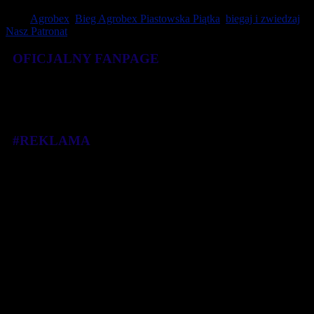
Tagi:
Agrobex
,
Bieg Agrobex Piastowska Piątka
,
biegaj i zwiedzaj
,
Nasz Patronat
OFICJALNY FANPAGE
#REKLAMA