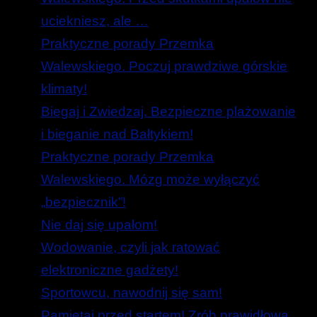
uciekniesz, ale …
Praktyczne porady Przemka
Walewskiego. Poczuj prawdziwe górskie
klimaty!
Biegaj i Zwiedzaj. Bezpieczne plażowanie
i bieganie nad Bałtykiem!
Praktyczne porady Przemka
Walewskiego. Mózg może wyłączyć
„bezpiecznik”!
Nie daj się upałom!
Wodowanie, czyli jak ratować
elektroniczne gadżety!
Sportowcu, nawodnij się sam!
Pamiętaj przed startem! Zrób prawidłową