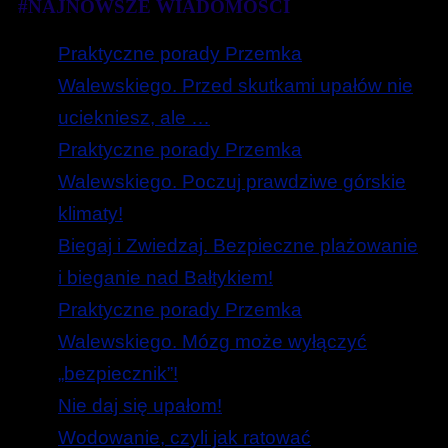
#NAJNOWSZE WIADOMOŚCI
Praktyczne porady Przemka
Walewskiego. Przed skutkami upałów nie
uciekniesz, ale …
Praktyczne porady Przemka
Walewskiego. Poczuj prawdziwe górskie
klimaty!
Biegaj i Zwiedzaj. Bezpieczne plażowanie
i bieganie nad Bałtykiem!
Praktyczne porady Przemka
Walewskiego. Mózg może wyłączyć
„bezpiecznik”!
Nie daj się upałom!
Wodowanie, czyli jak ratować