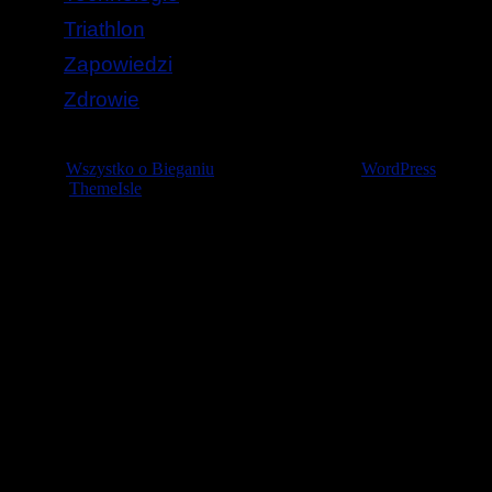
Triathlon
Zapowiedzi
Zdrowie
© 2026
Wszystko o Bieganiu
— Stworzone przez
WordPress
Szablon
ThemeIsle