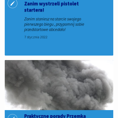
Zanim wystrzeli pistolet
startera!
Zanim staniesz na starcie swojego
pierwszego biegu , przypomnij sobie
przedstartowe abcedało!
7 stycznia 2022
Praktyczne porady Przemka