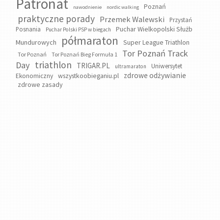
Patronat
Poznań
nawodnienie
nordic walking
praktyczne porady
Przemek Walewski
Przystań
Puchar Wielkopolski Służb
Posnania
Puchar Polski PSP w biegach
półmaraton
Mundurowych
Super League Triathlon
Tor Poznań Track
Tor Poznań
Tor Poznań Bieg Formuła 1
triathlon
Day
TRIGAR.PL
Uniwersytet
ultramaraton
zdrowe odżywianie
wszystkoobieganiu.pl
Ekonomiczny
zdrowe zasady