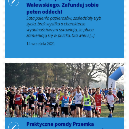
Walewskiego. Zafunduj sobie
pełen oddech!
Lata palenia papierosów, zasiedziały tryb
życia, brak wysiłku o charakterze
wydolnościowym sprawiają, że płuca
zamieniają się w płucka. Dla wielu [...]
14 września 2021
Praktyczne porady Przemka