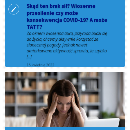
Skąd ten brak sił? Wiosenne
przesilenie czy może
konsekwencja COVID-19? A może
TATT?
Za oknem wiosenna aura, przyroda budzi się
do życia, chcemy aktywnie korzystać ze
słonecznej pogody, jednak nawet
umiarkowana aktywność sprawia, że szybko
[...]
15 kwietnia 2022