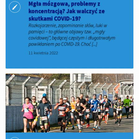
Mgła mózgowa, problemy z
koncentracją? Jak walczyć ze
skutkami COVID-19?
Rozkojarzenie, zapominanie słów, luki w
pamięci – to główne objawy tzw. „mgły
covidowej”, będącej częstym i długotrwałym
powikłaniem po COVID-19. Choć [...]
11 kwietnia 2022