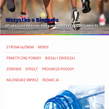
Wszystko o Bieganiu
#Praktyczne #porady #bieganie #WSZYSTKOOBIEGANIU.PL
STRONA GŁÓWNA
NEWSY
PRAKTYCZNE PORADY
BIEGAJ I ZWIEDZAJ
ZDROWIE
SPRZĘT
PROGNOZA POGODY
KALENDARZ IMPREZ
REDAKCJA