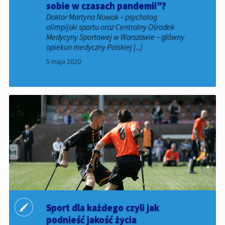
sobie w czasach pandemii”?
Doktor Martyna Nowak – psycholog
olimpijski sportu oraz Centralny Ośrodek
Medycyny Sportowej w Warszawie – główny
opiekun medyczny Polskiej [...]
5 maja 2020
Sport dla każdego czyli jak
podnieść jakość życia