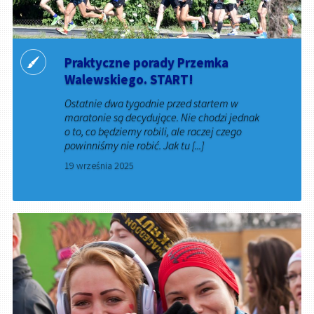
Praktyczne porady Przemka
Walewskiego. START!
Ostatnie dwa tygodnie przed startem w
maratonie są decydujące. Nie chodzi jednak
o to, co będziemy robili, ale raczej czego
powinniśmy nie robić. Jak tu [...]
19 września 2025