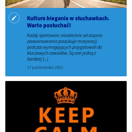
Kultura biegania w słuchawkach.
Warto posłuchać!
Każdy sportowiec niezależnie od stopnia
zaawansowania poszukuje motywacji
podczas wymagających przygotowań do
kluczowych zawodów. Są one jedną z
bardziej [...]
17 października 2023