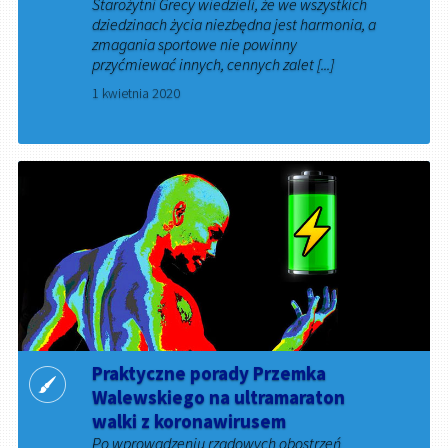
Starożytni Grecy wiedzieli, że we wszystkich
dziedzinach życia niezbędna jest harmonia, a
zmagania sportowe nie powinny
przyćmiewać innych, cennych zalet [...]
1 kwietnia 2020
Praktyczne porady Przemka
Walewskiego na ultramaraton
walki z koronawirusem
Po wprowadzeniu rządowych obostrzeń