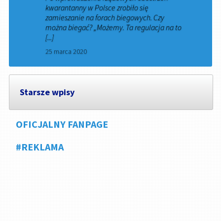
kwarantanny w Polsce zrobiło się
zamieszanie na forach biegowych. Czy
można biegać? „Możemy. Ta regulacja na to
[...]
25 marca 2020
Starsze wpisy
OFICJALNY FANPAGE
#REKLAMA