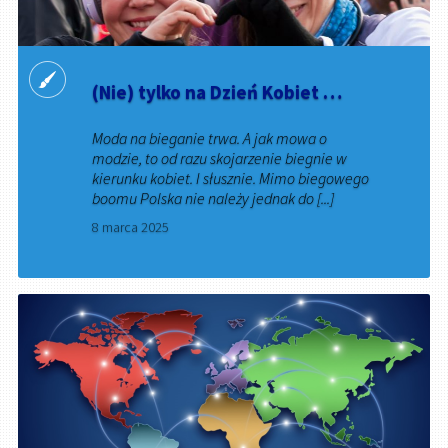
(Nie) tylko na Dzień Kobiet …
Moda na bieganie trwa. A jak mowa o
modzie, to od razu skojarzenie biegnie w
kierunku kobiet. I słusznie. Mimo biegowego
boomu Polska nie należy jednak do [...]
8 marca 2025