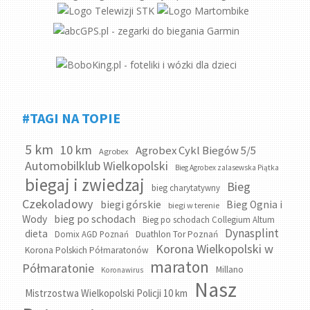
#TAGI NA TOPIE
5 km
10 km
Agrobex Cykl Biegów 5/5
Agrobex
Automobilklub Wielkopolski
Bieg Agrobex zalasewska Piątka
biegaj i zwiedzaj
Bieg
bieg charytatywny
Czekoladowy
biegi górskie
Bieg Ognia i
biegi w terenie
bieg po schodach
Wody
Bieg po schodach Collegium Altum
Dynasplint
dieta
Domix AGD Poznań
Duathlon Tor Poznań
Korona Wielkopolski w
Korona Polskich Półmaratonów
maraton
Półmaratonie
Millano
Koronawirus
Nasz
Mistrzostwa Wielkopolski Policji 10 km