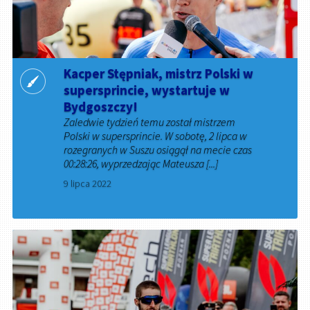
Kacper Stępniak, mistrz Polski w
supersprincie, wystartuje w
Bydgoszczy!
Zaledwie tydzień temu został mistrzem
Polski w supersprincie. W sobotę, 2 lipca w
rozegranych w Suszu osiągął na mecie czas
00:28:26, wyprzedzając Mateusza [...]
9 lipca 2022