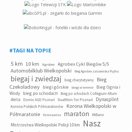
#TAGI NA TOPIE
5 km
10 km
Agrobex Cykl Biegów 5/5
Agrobex
Automobilklub Wielkopolski
Bieg Agrobex zalasewska Piątka
biegaj i zwiedzaj
Bieg
bieg charytatywny
Czekoladowy
biegi górskie
Bieg Ognia i
biegi w terenie
bieg po schodach
Wody
Bieg po schodach Collegium Altum
Dynasplint
dieta
Domix AGD Poznań
Duathlon Tor Poznań
Korona Wielkopolski w
Korona Polskich Półmaratonów
maraton
Półmaratonie
Millano
Koronawirus
Nasz
Mistrzostwa Wielkopolski Policji 10 km