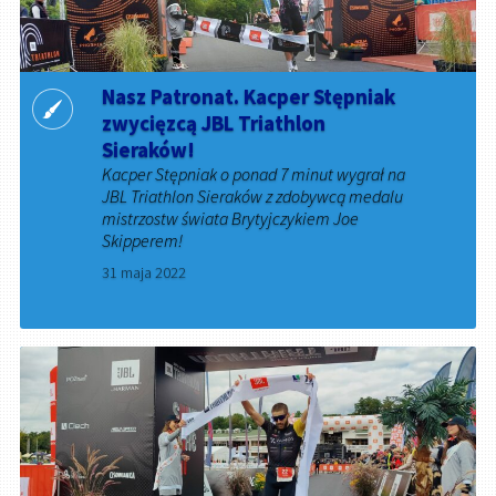
Nasz Patronat. Kacper Stępniak
zwycięzcą JBL Triathlon
Sieraków!
Kacper Stępniak o ponad 7 minut wygrał na
JBL Triathlon Sieraków z zdobywcą medalu
mistrzostw świata Brytyjczykiem Joe
Skipperem!
31 maja 2022