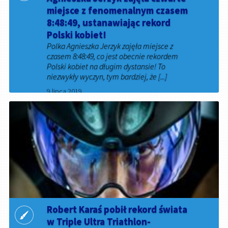
miejsce z fenomenalnym czasem
8:48:49, ustanawiając rekord
Polski kobiet!
Polka Agnieszka Jerzyk zajęła miejsce z
czasem 8:48:49, co jest obecnie rekordem
Polski kobiet na długim dystansie! To
niezwykły wyczyn, tym bardziej, że [...]
9 lipca 2019
Robert Karaś pobił rekord świata
w Triple Ultra Triathlon-