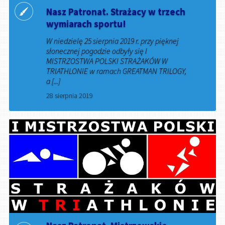
Nasz Patronat. Strażacy w trzech
wymiarach sportu!
W niedzielę 25 sierpnia 2019 r. przy pięknej
słonecznej pogodzie odbyły się I
MISTRZOSTWA POLSKI STRAŻAKÓW W
TRIATHLONIE w ramach GREATMAN TRILOGY,
a [...]
28 sierpnia 2019