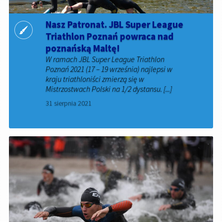
Nasz Patronat. JBL Super League
Triathlon Poznań powraca nad
poznańską Maltę!
W ramach JBL Super League Triathlon
Poznań 2021 (17 – 19 września) najlepsi w
kraju triathloniści zmierzą się w
Mistrzostwach Polski na 1/2 dystansu. [...]
31 sierpnia 2021