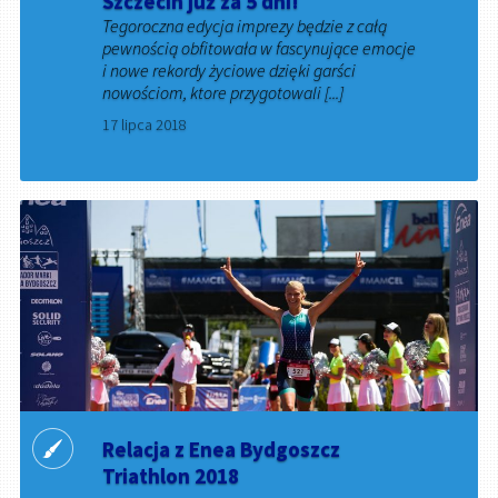
Szczecin już za 5 dni!
Tegoroczna edycja imprezy będzie z całą
pewnością obfitowała w fascynujące emocje
i nowe rekordy życiowe dzięki garści
nowościom, ktore przygotowali [...]
17 lipca 2018
Relacja z Enea Bydgoszcz
Triathlon 2018