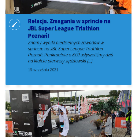
Relacja. Zmagania w sprincie na
JBL Super League Triathlon
Poznań!
Znamy wyniki niedzielnych zawodów w
sprincie na JBL Super League Triathlon
Poznań. Punktualnie o 8:00 usłyszeliśmy dziś
na Malcie pierwszy sędziowski [...]
19 września 2021