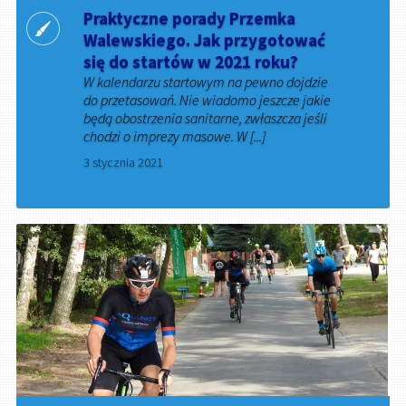
Praktyczne porady Przemka
Walewskiego. Jak przygotować
się do startów w 2021 roku?
W kalendarzu startowym na pewno dojdzie
do przetasowań. Nie wiadomo jeszcze jakie
będą obostrzenia sanitarne, zwłaszcza jeśli
chodzi o imprezy masowe. W [...]
3 stycznia 2021