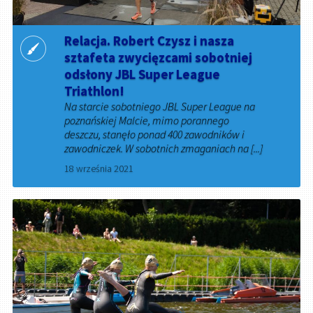
Relacja. Robert Czysz i nasza
sztafeta zwycięzcami sobotniej
odsłony JBL Super League
Triathlon!
Na starcie sobotniego JBL Super League na
poznańskiej Malcie, mimo porannego
deszczu, stanęło ponad 400 zawodników i
zawodniczek. W sobotnich zmaganiach na [...]
18 września 2021