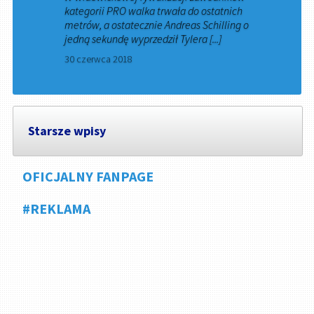
kategorii PRO walka trwała do ostatnich
metrów, a ostatecznie Andreas Schilling o
jedną sekundę wyprzedził Tylera [...]
30 czerwca 2018
Starsze wpisy
OFICJALNY FANPAGE
#REKLAMA