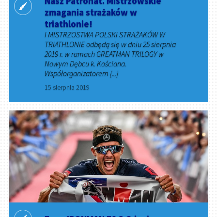
Nasz Patronat. Mistrzowskie
zmagania strażaków w
triathlonie!
I MISTRZOSTWA POLSKI STRAŻAKÓW W
TRIATHLONIE odbędą się w dniu 25 sierpnia
2019 r. w ramach GREATMAN TRILOGY w
Nowym Dębcu k. Kościana.
Współorganizatorem [...]
15 sierpnia 2019