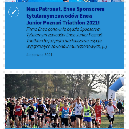
Nasz Patronat. Enea Sponsorem
tytularnym zawodów Enea
Junior Poznań Triathlon 2021!
Firma Enea ponownie będzie Sponsorem
Tytularnym zawodów Enea Junior Poznań
Triathlon.To już piąta jubileuszowa edycja
wyjątkowych zawodów multisportowych, [...]
4 czerwca 2021