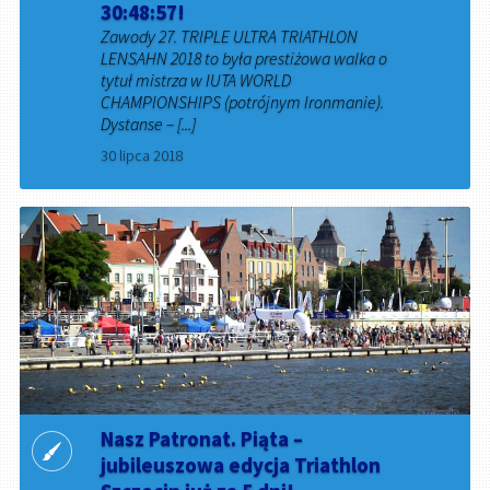
30:48:57!
Zawody 27. TRIPLE ULTRA TRIATHLON
LENSAHN 2018 to była prestiżowa walka o
tytuł mistrza w IUTA WORLD
CHAMPIONSHIPS (potrójnym Ironmanie).
Dystanse – [...]
30 lipca 2018
Nasz Patronat. Piąta –
jubileuszowa edycja Triathlon