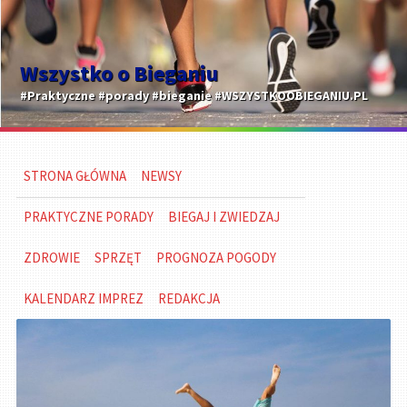
Wszystko o Bieganiu
#Praktyczne #porady #bieganie #WSZYSTKOOBIEGANIU.PL
STRONA GŁÓWNA
NEWSY
PRAKTYCZNE PORADY
BIEGAJ I ZWIEDZAJ
ZDROWIE
SPRZĘT
PROGNOZA POGODY
KALENDARZ IMPREZ
REDAKCJA