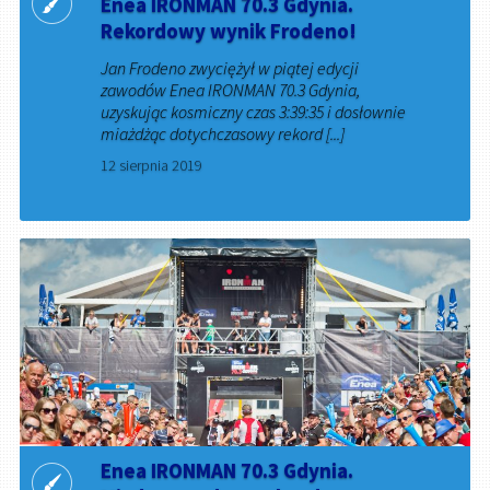
Enea IRONMAN 70.3 Gdynia.
Rekordowy wynik Frodeno!
Jan Frodeno zwyciężył w piątej edycji
zawodów Enea IRONMAN 70.3 Gdynia,
uzyskując kosmiczny czas 3:39:35 i dosłownie
miażdżąc dotychczasowy rekord [...]
12 sierpnia 2019
Enea IRONMAN 70.3 Gdynia.