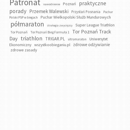
Patronat
praktyczne
Poznań
nawodnienie
porady
Przemek Walewski
Przystań Posnania
Puchar
Puchar Wielkopolski Służb Mundurowych
Polski PSP w biegach
półmaraton
Super League Triathlon
strategia zwycięzcy
Tor Poznań Track
Tor Poznań
Tor Poznań Bieg Formuła 1
triathlon
Day
TRIGAR.PL
Uniwersytet
ultramaraton
zdrowe odżywianie
wszystkoobieganiu.pl
Ekonomiczny
zdrowe zasady