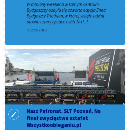
W miniony weekend w samym centrum
Bydgoszczy odbyła się czwarta edycja Enea
Bydgoszcz Triathlon, w której wzięło udział
prawie cztery tysiące osób. Na [...]
9 lipca 2018
Nasz Patronat. SLT Poznań. Na
finał zwycięstwa sztafet
Wszystkoobieganiu.pl