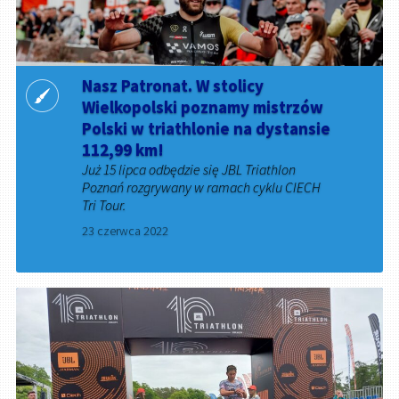
Nasz Patronat. W stolicy
Wielkopolski poznamy mistrzów
Polski w triathlonie na dystansie
112,99 km!
Już 15 lipca odbędzie się JBL Triathlon
Poznań rozgrywany w ramach cyklu CIECH
Tri Tour.
23 czerwca 2022