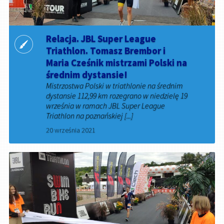
Relacja. JBL Super League
Triathlon. Tomasz Brembor i
Maria Cześnik mistrzami Polski na
średnim dystansie!
Mistrzostwa Polski w triathlonie na średnim
dystansie 112,99 km rozegrano w niedzielę 19
września w ramach JBL Super League
Triathlon na poznańskiej [...]
20 września 2021