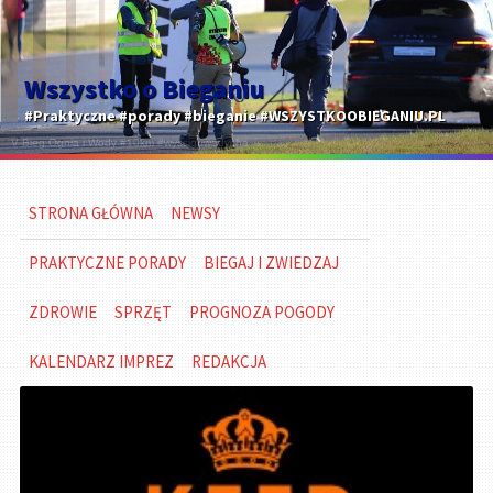
Wszystko o Bieganiu
#Praktyczne #porady #bieganie #WSZYSTKOOBIEGANIU.PL
STRONA GŁÓWNA
NEWSY
PRAKTYCZNE PORADY
BIEGAJ I ZWIEDZAJ
ZDROWIE
SPRZĘT
PROGNOZA POGODY
KALENDARZ IMPREZ
REDAKCJA