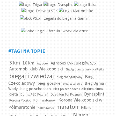
#TAGI NA TOPIE
5 km
10 km
Agrobex Cykl Biegów 5/5
Agrobex
Automobilklub Wielkopolski
Bieg Agrobex zalasewska Piątka
biegaj i zwiedzaj
Bieg
bieg charytatywny
Czekoladowy
biegi górskie
Bieg Ognia i
biegi w terenie
bieg po schodach
Wody
Bieg po schodach Collegium Altum
Dynasplint
dieta
Domix AGD Poznań
Duathlon Tor Poznań
Korona Wielkopolski w
Korona Polskich Półmaratonów
maraton
Półmaratonie
Millano
Koronawirus
Nasz