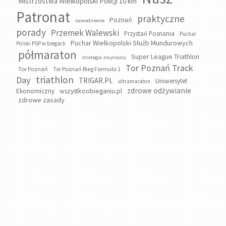
Mistrzostwa Wielkopolski Policji 10 km
Patronat
praktyczne
Poznań
nawodnienie
porady
Przemek Walewski
Przystań Posnania
Puchar
Puchar Wielkopolski Służb Mundurowych
Polski PSP w biegach
półmaraton
Super League Triathlon
strategia zwycięzcy
Tor Poznań Track
Tor Poznań
Tor Poznań Bieg Formuła 1
triathlon
Day
TRIGAR.PL
Uniwersytet
ultramaraton
zdrowe odżywianie
wszystkoobieganiu.pl
Ekonomiczny
zdrowe zasady