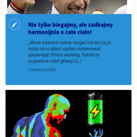
Nie tylko biegajmy, ale zadbajmy
harmonijnie o całe ciało!
„Moim zdaniem należy biegać lub też, co ja
robię na co dzień, szybko maszerować
uprawiając fitness walking. Trzeba to
oczywiście robić głową z [...]
2 kwietnia 2020