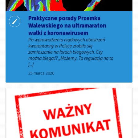
Praktyczne porady Przemka
Walewskiego na ultramaraton
walki z koronawirusem
Po wprowadzeniu rządowych obostrzeń
kwarantanny w Polsce zrobiło się
zamieszanie na forach biegowych. Czy
można biegać? „Możemy. Ta regulacja na to
[...]
25 marca 2020