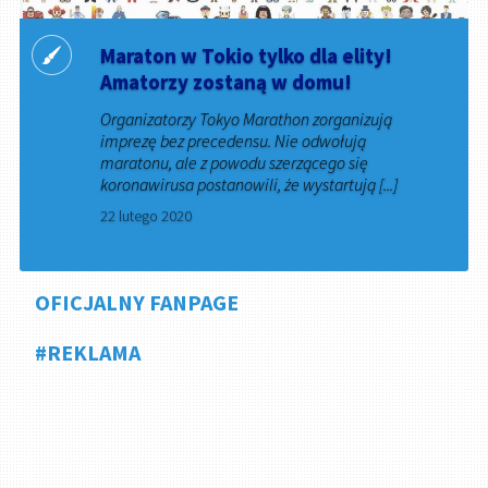
Maraton w Tokio tylko dla elity!
Amatorzy zostaną w domu!
Organizatorzy Tokyo Marathon zorganizują
imprezę bez precedensu. Nie odwołują
maratonu, ale z powodu szerzącego się
koronawirusa postanowili, że wystartują [...]
22 lutego 2020
OFICJALNY FANPAGE
#REKLAMA