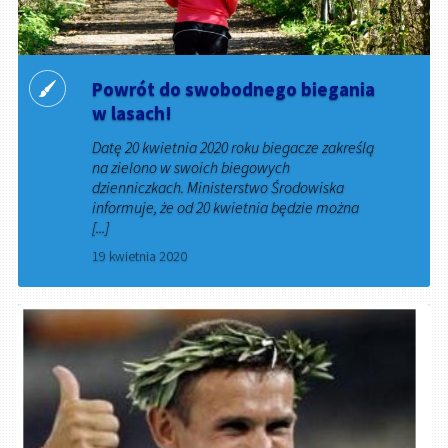
Powrót do swobodnego biegania
w lasach!
Datę 20 kwietnia 2020 roku biegacze zakreślą
na zielono w swoich biegowych
dzienniczkach. Ministerstwo Środowiska
informuje, że od 20 kwietnia będzie można
[...]
19 kwietnia 2020