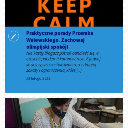
Praktyczne porady Przemka
Walewskiego. Zachowaj
olimpijski spokój!
Nie każdy biegacz potrafi odnaleźć się w
czasach pandemii koronowirusa. Z jednej
strony ryzyko zachorowania, a z drugiej
zakazy i ograniczenia, które [...]
24 lutego 2023