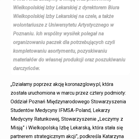
Wielkopolskiej Izby Lekarskiej z dyrektorem Biura
Wielkopolskiej Izby Lekarskiej na czele, a także
wolontariusze z Uniwersytetu Artystycznego w
Poznaniu. Ich wspólny wysiłek polegał na
organizowaniu paczek dla potrzebujących czyli
kompletowaniu asortymentu, pozyskiwaniu
materiałów do własnej produkcji oraz poszukiwaniu
darczyńców.
„Działamy poprzez akcję koronazglowy.pl, która
została uruchomiona w marcu przez cztery podmioty:
Oddział Poznań Międzynarodowego Stowarzyszenia
Studentów Medycyny IFMSA-Poland, Lekarzy
Medycyny Ratunkowej, Stowarzyszenie „Leczymy z
Misją” i Wielkopolską Izbę Lekarską, która stała się
partnerem strategicznym akcji”, podkreśla Katarzyna