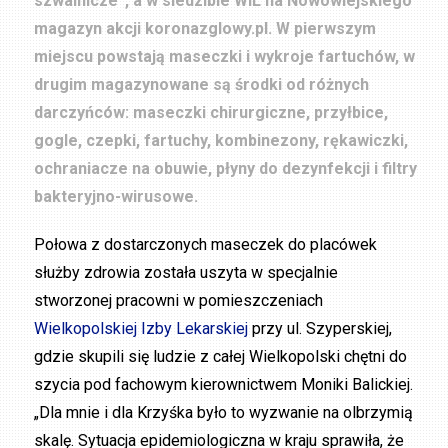
szwalnicze”, a w siedzibie WIL na Nowowiejskiego
magazyn akcji koronazglowy.pl. W pierwszym
miejscu powstają maseczki i wykroje fartuchów, w
drugim magazynowane są środki od różnych
darczyńców: maseczki chirurgiczne, przyłbice,
gogle, czepki, fartuchy, kombinezony, rękawiczki,
ochraniacze na obuwie, płyny do dezynfekcji i filtry
bakteryjno-wirusowe.
Połowa z dostarczonych maseczek do placówek
służby zdrowia została uszyta w specjalnie
stworzonej pracowni w pomieszczeniach
Wielkopolskiej Izby Lekarskiej
przy ul. Szyperskiej,
gdzie skupili się ludzie z całej Wielkopolski chętni do
szycia pod fachowym kierownictwem Moniki Balickiej.
„Dla mnie i dla Krzyśka było to wyzwanie na olbrzymią
skalę. Sytuacja epidemiologiczna w kraju sprawiła, że