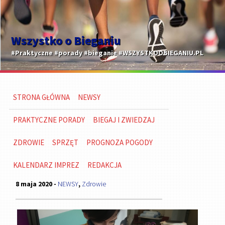
Wszystko o Bieganiu
#Praktyczne #porady #bieganie #WSZYSTKOOBIEGANIU.PL
STRONA GŁÓWNA
NEWSY
PRAKTYCZNE PORADY
BIEGAJ I ZWIEDZAJ
ZDROWIE
SPRZĘT
PROGNOZA POGODY
KALENDARZ IMPREZ
REDAKCJA
8 maja 2020 -
NEWSY
,
Zdrowie