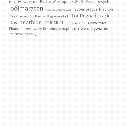
Puchar Wielkopolski Służb Mundurowych
Polski PSP w biegach
półmaraton
Super League Triathlon
strategia zwycięzcy
Tor Poznań Track
Tor Poznań
Tor Poznań Bieg Formuła 1
triathlon
Day
TRIGAR.PL
Uniwersytet
ultramaraton
zdrowe odżywianie
wszystkoobieganiu.pl
Ekonomiczny
zdrowe zasady