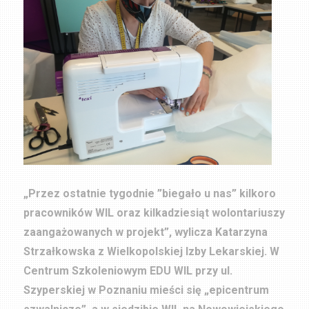
„Przez ostatnie tygodnie ”biegało u nas” kilkoro
pracowników WIL oraz kilkadziesiąt wolontariuszy
zaangażowanych w projekt”, wylicza Katarzyna
Strzałkowska z Wielkopolskiej Izby Lekarskiej. W
Centrum Szkoleniowym EDU WIL przy ul.
Szyperskiej w Poznaniu mieści się „epicentrum