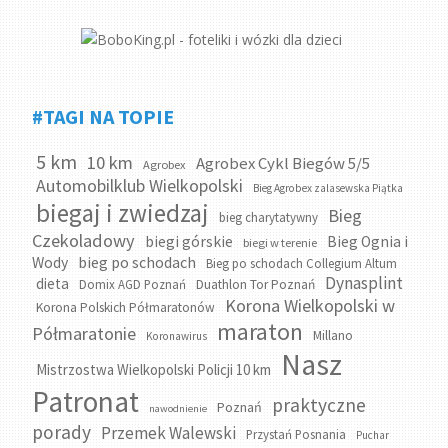
#TAGI NA TOPIE
5 km
10 km
Agrobex Cykl Biegów 5/5
Agrobex
Automobilklub Wielkopolski
Bieg Agrobex zalasewska Piątka
biegaj i zwiedzaj
Bieg
bieg charytatywny
Czekoladowy
biegi górskie
Bieg Ognia i
biegi w terenie
bieg po schodach
Wody
Bieg po schodach Collegium Altum
Dynasplint
dieta
Domix AGD Poznań
Duathlon Tor Poznań
Korona Wielkopolski w
Korona Polskich Półmaratonów
maraton
Półmaratonie
Millano
Koronawirus
Nasz
Mistrzostwa Wielkopolski Policji 10 km
Patronat
praktyczne
Poznań
nawodnienie
porady
Przemek Walewski
Przystań Posnania
Puchar