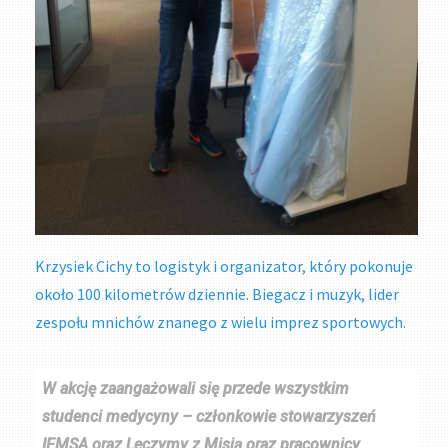
Krzysiek Cichy to logistyk i organizator, który pokonuje
około 100 kilometrów dziennie. Biegacz i muzyk, lider
zespołu mnichów znanego z wielu imprez sportowych.
W akcję zaangażowali się przede wszystkim
studenci medycyny – członkowie stowarzyszeń
IFMSA oraz Leczymy z Misją oraz pracownicy