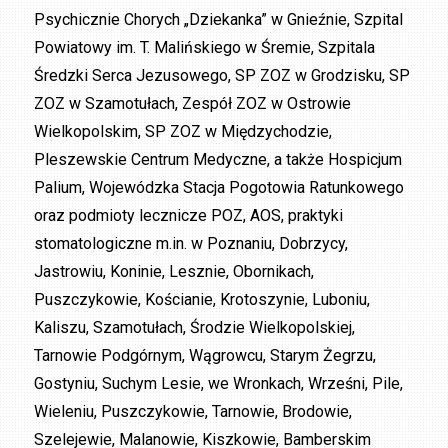
Psychicznie Chorych „Dziekanka” w Gnieźnie, Szpital
Powiatowy im. T. Malińskiego w Śremie, Szpitala
Średzki Serca Jezusowego, SP ZOZ w Grodzisku, SP
ZOZ w Szamotułach, Zespół ZOZ w Ostrowie
Wielkopolskim, SP ZOZ w Międzychodzie,
Pleszewskie Centrum Medyczne, a także Hospicjum
Palium, Wojewódzka Stacja Pogotowia Ratunkowego
oraz podmioty lecznicze POZ, AOS, praktyki
stomatologiczne m.in. w Poznaniu, Dobrzycy,
Jastrowiu, Koninie, Lesznie, Obornikach,
Puszczykowie, Kościanie, Krotoszynie, Luboniu,
Kaliszu, Szamotułach, Środzie Wielkopolskiej,
Tarnowie Podgórnym, Wągrowcu, Starym Żegrzu,
Gostyniu, Suchym Lesie, we Wronkach, Wrześni, Pile,
Wieleniu, Puszczykowie, Tarnowie, Brodowie,
Szelejewie, Malanowie, Kiszkowie, Bamberskim