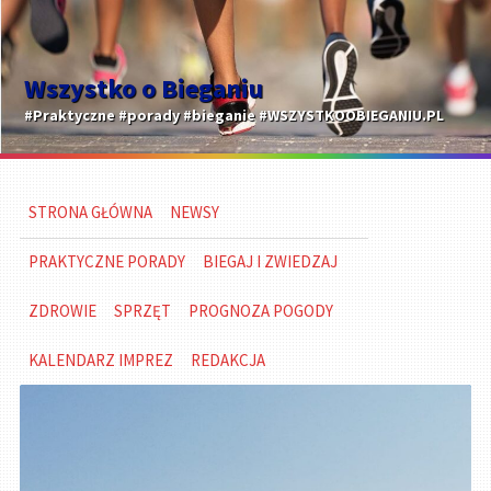
Wszystko o Bieganiu
#Praktyczne #porady #bieganie #WSZYSTKOOBIEGANIU.PL
STRONA GŁÓWNA
NEWSY
PRAKTYCZNE PORADY
BIEGAJ I ZWIEDZAJ
ZDROWIE
SPRZĘT
PROGNOZA POGODY
KALENDARZ IMPREZ
REDAKCJA