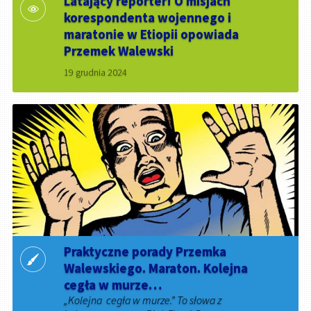
Latający reporter! O misjach
korespondenta wojennego i
maratonie w Etiopii opowiada
Przemek Walewski
19 grudnia 2024
Praktyczne porady Przemka
Walewskiego. Maraton. Kolejna
cegła w murze…
„Kolejna cegła w murze.” To słowa z