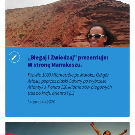
„Biegaj i Zwiedzaj” prezentuje:
W stronę Marrakeszu.
Prawie 1000 kilometrów po Maroku. Od gór
Atlasu, poprzez piaski Sahary po wybrzeże
Atlantyku. Ponad 120 kilometrów biegowych
tras po kraju orientu i [...]
14 grudnia 2020