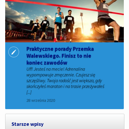
Praktyczne porady Przemka
Walewskiego. Finisz to nie
koniec zawodów
Uff! Jesteś na mecie! Adrenalina
wypompowuje zmęczenie. Czujesz się
szczęśliwy. Twoja radość jest większa, gdy
skończyłeś maraton i na trasie przeżywałeś
[...]
28 września 2020
Starsze wpisy