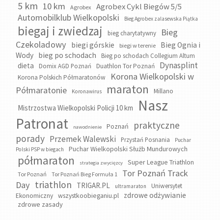
5 km
10 km
Agrobex Cykl Biegów 5/5
Agrobex
Automobilklub Wielkopolski
Bieg Agrobex zalasewska Piątka
biegaj i zwiedzaj
Bieg
bieg charytatywny
Czekoladowy
biegi górskie
Bieg Ognia i
biegi w terenie
bieg po schodach
Wody
Bieg po schodach Collegium Altum
Dynasplint
dieta
Domix AGD Poznań
Duathlon Tor Poznań
Korona Wielkopolski w
Korona Polskich Półmaratonów
maraton
Półmaratonie
Millano
Koronawirus
Nasz
Mistrzostwa Wielkopolski Policji 10 km
Patronat
praktyczne
Poznań
nawodnienie
porady
Przemek Walewski
Przystań Posnania
Puchar
Puchar Wielkopolski Służb Mundurowych
Polski PSP w biegach
półmaraton
Super League Triathlon
strategia zwycięzcy
Tor Poznań Track
Tor Poznań
Tor Poznań Bieg Formuła 1
triathlon
Day
TRIGAR.PL
Uniwersytet
ultramaraton
zdrowe odżywianie
wszystkoobieganiu.pl
Ekonomiczny
zdrowe zasady