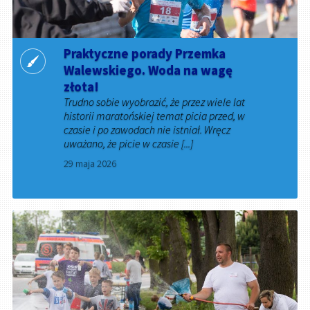
Praktyczne porady Przemka
Walewskiego. Woda na wagę
złota!
Trudno sobie wyobrazić, że przez wiele lat
historii maratońskiej temat picia przed, w
czasie i po zawodach nie istniał. Wręcz
uważano, że picie w czasie [...]
29 maja 2026