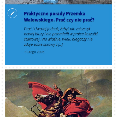
Praktyczne porady Przemka
Walewskiego. Prać czy nie prać?
Prać ! Uważaj jednak, żebyś nie zniszczył
nowej bluzy i nie przemielił w pralce koszulki
startowej ! No właśnie, wielu biegaczy nie
zdaje sobie sprawy z [...]
7 lutego 2026