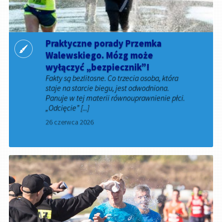
Praktyczne porady Przemka
Walewskiego. Mózg może
wyłączyć „bezpiecznik”!
Fakty są bezlitosne. Co trzecia osoba, która
staje na starcie biegu, jest odwodniona.
Panuje w tej materii równouprawnienie płci.
„Odcięcie” [...]
26 czerwca 2026