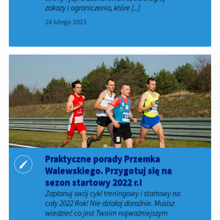
zakazy i ograniczenia, które [...]
24 lutego 2023
Praktyczne porady Przemka
Walewskiego. Przygotuj się na
sezon startowy 2022 r.!
Zaplanuj swój cykl treningowy i startowy na
cały 2022 Rok! Nie działaj doraźnie. Musisz
wiedzieć co jest Twoim najważniejszym