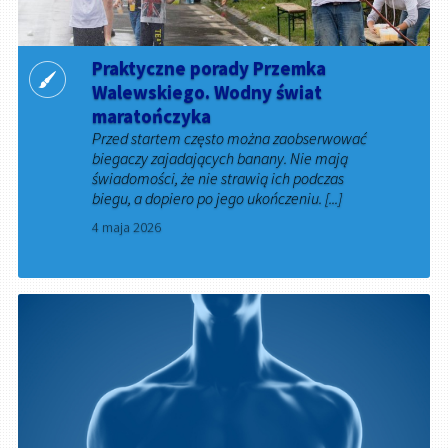
Praktyczne porady Przemka
Walewskiego. Wodny świat
maratończyka
Przed startem często można zaobserwować
biegaczy zajadających banany. Nie mają
świadomości, że nie strawią ich podczas
biegu, a dopiero po jego ukończeniu. [...]
4 maja 2026