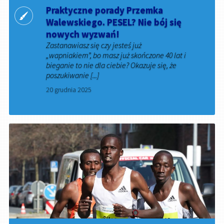
Praktyczne porady Przemka
Walewskiego. PESEL? Nie bój się
nowych wyzwań!
Zastanawiasz się czy jesteś już
„wapniakiem”, bo masz już skończone 40 lat i
bieganie to nie dla ciebie? Okazuje się, że
poszukiwanie [...]
20 grudnia 2025