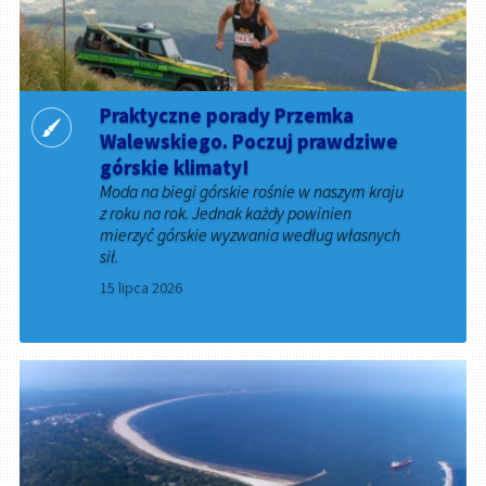
Praktyczne porady Przemka
Walewskiego. Poczuj prawdziwe
górskie klimaty!
Moda na biegi górskie rośnie w naszym kraju
z roku na rok. Jednak każdy powinien
mierzyć górskie wyzwania według własnych
sił.
15 lipca 2026