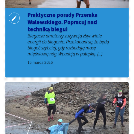
Praktyczne porady Przemka
Walewskiego. Popracuj nad
techniką biegu!
Biegacze amatorzy zużywają zbyt wiele
energii do biegania. Przekonani są, że będą
biegać szybciej, gdy rozbudują masę
mięśniową nóg. Wpadają w pułapkę. [...]
15 marca 2026