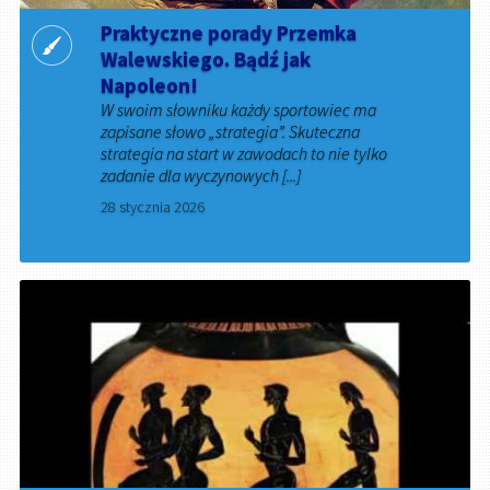
Praktyczne porady Przemka
Walewskiego. Bądź jak
Napoleon!
W swoim słowniku każdy sportowiec ma
zapisane słowo „strategia”. Skuteczna
strategia na start w zawodach to nie tylko
zadanie dla wyczynowych [...]
28 stycznia 2026