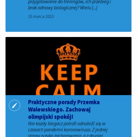
przygotowanie do treningów, ich przebieg i
brak odnowy biologicznej? Wielu [...]
15 marca 2023
Praktyczne porady Przemka
Walewskiego. Zachowaj
olimpijski spokój!
Nie każdy biegacz potrafi odnaleźć się w
czasach pandemii koronowirusa. Z jednej
strony ryzyko zachorowania, a z drugiej