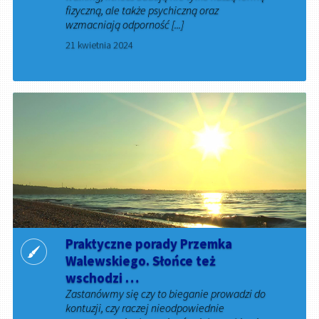
fizyczną, ale także psychiczną oraz
wzmacniają odporność [...]
21 kwietnia 2024
Praktyczne porady Przemka
Walewskiego. Słońce też
wschodzi …
Zastanówmy się czy to bieganie prowadzi do
kontuzji, czy raczej nieodpowiednie