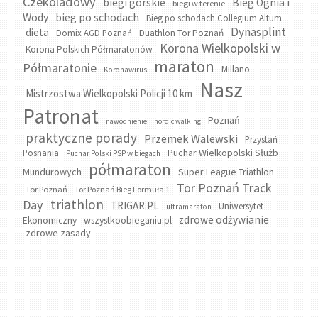
Czekoladowy
biegi górskie
Bieg Ognia i
biegi w terenie
bieg po schodach
Wody
Bieg po schodach Collegium Altum
Dynasplint
dieta
Domix AGD Poznań
Duathlon Tor Poznań
Korona Wielkopolski w
Korona Polskich Półmaratonów
maraton
Półmaratonie
Millano
Koronawirus
Nasz
Mistrzostwa Wielkopolski Policji 10 km
Patronat
Poznań
nawodnienie
nordic walking
praktyczne porady
Przemek Walewski
Przystań
Puchar Wielkopolski Służb
Posnania
Puchar Polski PSP w biegach
półmaraton
Mundurowych
Super League Triathlon
Tor Poznań Track
Tor Poznań
Tor Poznań Bieg Formuła 1
triathlon
Day
TRIGAR.PL
Uniwersytet
ultramaraton
zdrowe odżywianie
wszystkoobieganiu.pl
Ekonomiczny
zdrowe zasady