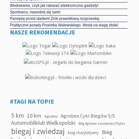
Wodowanie, czyli jak ratować elektroniczne gadżety!
Sportowcu, nawodnij się sam!
Pamiętaj przed startem! Zrób prawidłową rozgrzewkę.
Praktyczne porady Przemka Walewskiego. Woda na wagę złota!
NASZE REKOMENDACJE
#TAGI NA TOPIE
5 km
10 km
Agrobex Cykl Biegów 5/5
Agrobex
Automobilklub Wielkopolski
Bieg Agrobex zalasewska Piątka
biegaj i zwiedzaj
Bieg
bieg charytatywny