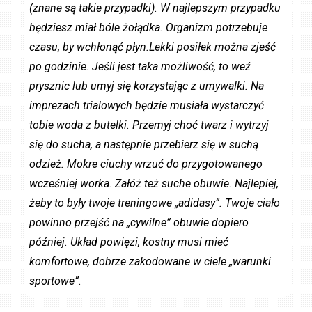
(znane są takie przypadki). W najlepszym przypadku
będziesz miał bóle żołądka. Organizm potrzebuje
czasu, by wchłonąć płyn.Lekki posiłek można zjeść
po godzinie. Jeśli jest taka możliwość, to weź
prysznic lub umyj się korzystając z umywalki. Na
imprezach trialowych będzie musiała wystarczyć
tobie woda z butelki. Przemyj choć twarz i wytrzyj
się do sucha, a następnie przebierz się w suchą
odzież. Mokre ciuchy wrzuć do przygotowanego
wcześniej worka. Załóż też suche obuwie. Najlepiej,
żeby to były twoje treningowe „adidasy”. Twoje ciało
powinno przejść na „cywilne” obuwie dopiero
później. Układ powięzi, kostny musi mieć
komfortowe, dobrze zakodowane w ciele „warunki
sportowe”.