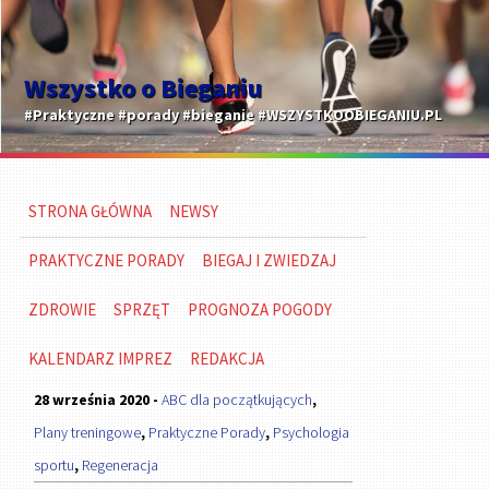
Wszystko o Bieganiu
#Praktyczne #porady #bieganie #WSZYSTKOOBIEGANIU.PL
STRONA GŁÓWNA
NEWSY
PRAKTYCZNE PORADY
BIEGAJ I ZWIEDZAJ
ZDROWIE
SPRZĘT
PROGNOZA POGODY
KALENDARZ IMPREZ
REDAKCJA
28 września 2020 -
ABC dla początkujących
,
Plany treningowe
,
Praktyczne Porady
,
Psychologia
sportu
,
Regeneracja