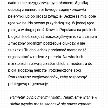
nadmiernie przygrzewającym słońcem. Agrafką
odpiętą z numeru startowego zepnij końcówki
pelerynki lub po prostu zwiąż je. Będziesz miał obie
ręce wolne. Na pewno przydadzą się. W jednej ręce
picie, a w drugiej drożdżówka. Popularna na polskich
biegach kiełbasa jest nieszczęśliwym rozwiązaniem.
Zmęczony organizm potrzebuje glukozy, a nie
tłuszczu. Trudno jednak przełamać mentalność
organizatorów rodem z peerelu. Na włoskich
maratonach serwują ciastka, chleb z miodem, a do
picia słodzoną herbatę i rozcieńczone soki.
Potrzebujesz węglowodanów, żeby rozpocząć
pobiegową regenerację.
Pamiętaj, by pić małymi łykami. Nadmierne wlanie w
siebie płynów może skończyć się nawet zgonem