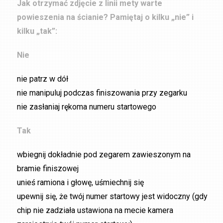
Jak otrzymać zdjęcie z linii mety warte
powieszenia na ścianie? Pamiętaj o kilku „nie” i
kilku „tak”:
Nie
nie patrz w dół
nie manipuluj podczas finiszowania przy zegarku
nie zasłaniaj rękoma numeru startowego
Tak
wbiegnij dokładnie pod zegarem zawieszonym na
bramie finiszowej
unieś ramiona i głowę, uśmiechnij się
upewnij się, że twój numer startowy jest widoczny (gdy
chip nie zadziała ustawiona na mecie kamera