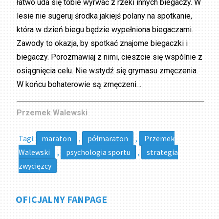
łatwo uda się tobie wyrwać z rzeki innych biegaczy. W
lesie nie sugeruj środka jakiejś polany na spotkanie,
która w dzień biegu będzie wypełniona biegaczami.
Zawody to okazja, by spotkać znajome biegaczki i
biegaczy. Porozmawiaj z nimi, cieszcie się wspólnie z
osiągnięcia celu. Nie wstydź się grymasu zmęczenia.
W końcu bohaterowie są zmęczeni…
Przemek Walewski
Tagi:
maraton
,
półmaraton
,
Przemek
Walewski
,
psychologia sportu
,
strategia
zwycięzcy
OFICJALNY FANPAGE