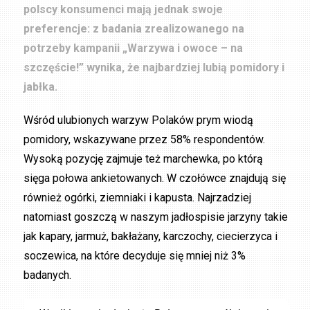
polscy konsumenci mają jednak swoje
preferencje: z badania zrealizowanego na
potrzeby kampanii „Warzywa i owoce – na
szczęście!” wynika, że najbardziej lubią pomidory i
jabłka.
Wśród ulubionych warzyw Polaków prym wiodą
pomidory, wskazywane przez 58% respondentów.
Wysoką pozycję zajmuje też marchewka, po którą
sięga połowa ankietowanych. W czołówce znajdują się
również ogórki, ziemniaki i kapusta. Najrzadziej
natomiast goszczą w naszym jadłospisie jarzyny takie
jak kapary, jarmuż, bakłażany, karczochy, ciecierzyca i
soczewica, na które decyduje się mniej niż 3%
badanych.