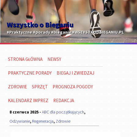
Wszystko o Bieganiu
#Praktyczne #porady #bieganie #WSZYSTKOOBIEGANIU.PL
STRONA GŁÓWNA
NEWSY
PRAKTYCZNE PORADY
BIEGAJ I ZWIEDZAJ
ZDROWIE
SPRZĘT
PROGNOZA POGODY
KALENDARZ IMPREZ
REDAKCJA
8 czerwca 2025 -
ABC dla początkujących
,
Odżywianie
,
Regeneracja
,
Zdrowie