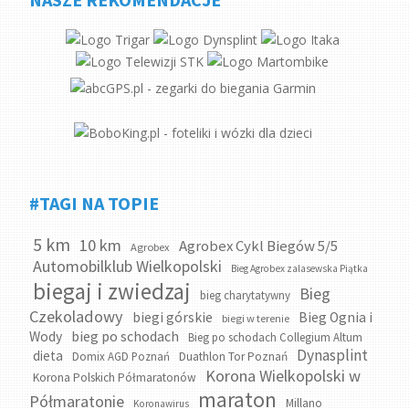
#TAGI NA TOPIE
5 km
10 km
Agrobex Cykl Biegów 5/5
Agrobex
Automobilklub Wielkopolski
Bieg Agrobex zalasewska Piątka
biegaj i zwiedzaj
Bieg
bieg charytatywny
Czekoladowy
biegi górskie
Bieg Ognia i
biegi w terenie
bieg po schodach
Wody
Bieg po schodach Collegium Altum
Dynasplint
dieta
Domix AGD Poznań
Duathlon Tor Poznań
Korona Wielkopolski w
Korona Polskich Półmaratonów
maraton
Półmaratonie
Millano
Koronawirus