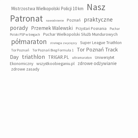
Nasz
Mistrzostwa Wielkopolski Policji 10 km
Patronat
praktyczne
Poznań
nawodnienie
porady
Przemek Walewski
Przystań Posnania
Puchar
Puchar Wielkopolski Służb Mundurowych
Polski PSP w biegach
półmaraton
Super League Triathlon
strategia zwycięzcy
Tor Poznań Track
Tor Poznań
Tor Poznań Bieg Formuła 1
triathlon
Day
TRIGAR.PL
Uniwersytet
ultramaraton
zdrowe odżywianie
wszystkoobieganiu.pl
Ekonomiczny
zdrowe zasady