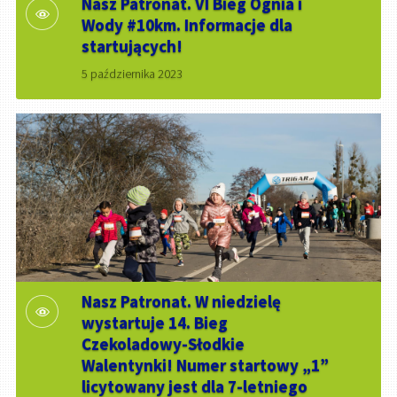
Nasz Patronat. VI Bieg Ognia i
Wody #10km. Informacje dla
startujących!
5 października 2023
Nasz Patronat. W niedzielę
wystartuje 14. Bieg
Czekoladowy-Słodkie
Walentynki! Numer startowy „1”
licytowany jest dla 7-letniego