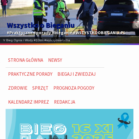
Wszystko o Bieganiu
#Praktyczne #porady #bieganie #WSZYSTKOOBIEGANIU.PL
STRONA GŁÓWNA
NEWSY
PRAKTYCZNE PORADY
BIEGAJ I ZWIEDZAJ
ZDROWIE
SPRZĘT
PROGNOZA POGODY
KALENDARZ IMPREZ
REDAKCJA