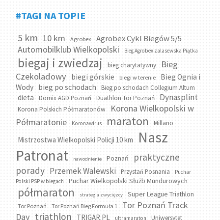
#TAGI NA TOPIE
5 km
10 km
Agrobex Cykl Biegów 5/5
Agrobex
Automobilklub Wielkopolski
Bieg Agrobex zalasewska Piątka
biegaj i zwiedzaj
Bieg
bieg charytatywny
Czekoladowy
biegi górskie
Bieg Ognia i
biegi w terenie
bieg po schodach
Wody
Bieg po schodach Collegium Altum
Dynasplint
dieta
Domix AGD Poznań
Duathlon Tor Poznań
Korona Wielkopolski w
Korona Polskich Półmaratonów
maraton
Półmaratonie
Millano
Koronawirus
Nasz
Mistrzostwa Wielkopolski Policji 10 km
Patronat
praktyczne
Poznań
nawodnienie
porady
Przemek Walewski
Przystań Posnania
Puchar
Puchar Wielkopolski Służb Mundurowych
Polski PSP w biegach
półmaraton
Super League Triathlon
strategia zwycięzcy
Tor Poznań Track
Tor Poznań
Tor Poznań Bieg Formuła 1
triathlon
Day
TRIGAR.PL
Uniwersytet
ultramaraton