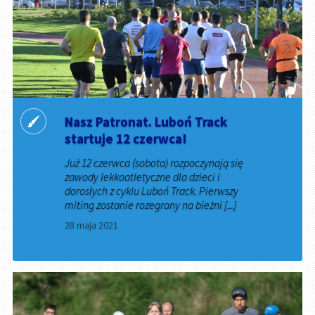
Nasz Patronat. Luboń Track
startuje 12 czerwca!
Już 12 czerwca (sobota) rozpoczynają się
zawody lekkoatletyczne dla dzieci i
dorosłych z cyklu Luboń Track. Pierwszy
miting zostanie rozegrany na bieżni [...]
28 maja 2021