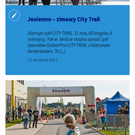
Jesienno – zimowy City Trail
Startuje cykl CITY TRAIL. 11 tras, 60 biegów, 6
miesięcy. Tak w skrócie można opisać cykl
zawodów Grand Prix CITY TRAIL z Nationale-
Nederlanden. To [...]
27 września 2017