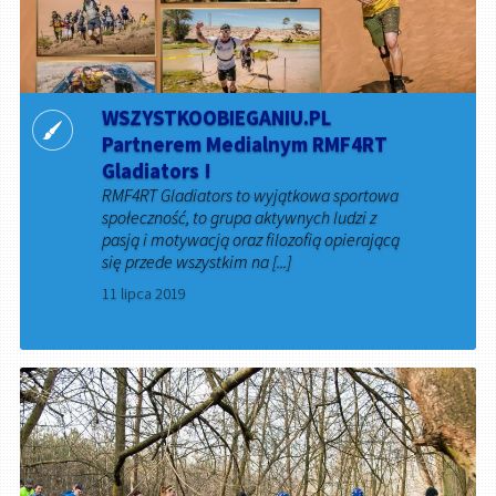
WSZYSTKOOBIEGANIU.PL
Partnerem Medialnym RMF4RT
Gladiators !
RMF4RT Gladiators to wyjątkowa sportowa
społeczność, to grupa aktywnych ludzi z
pasją i motywacją oraz filozofią opierającą
się przede wszystkim na [...]
11 lipca 2019