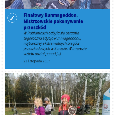
Finałowy Runmageddon.
Mistrzowskie pokonywanie
przeszkód
W Pabianicach odbyła się ostatnia
tegoroczna edycja Runmageddonu,
najbardziej ekstremalnych biegów
przeszkodowych w Europie. W imprezie
wzięło udział ponad [...]
21 listopada 2017