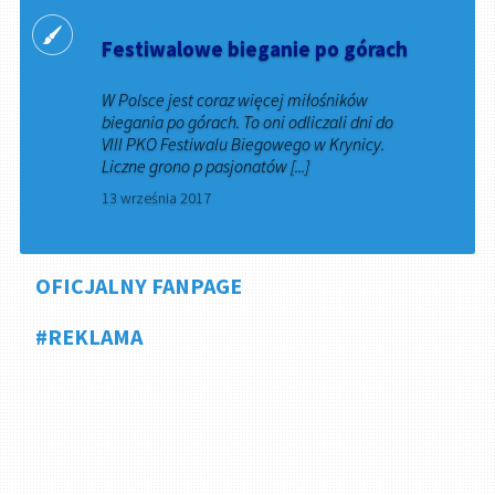
Festiwalowe bieganie po górach
W Polsce jest coraz więcej miłośników
biegania po górach. To oni odliczali dni do
VIII PKO Festiwalu Biegowego w Krynicy.
Liczne grono p pasjonatów [...]
13 września 2017
OFICJALNY FANPAGE
#REKLAMA