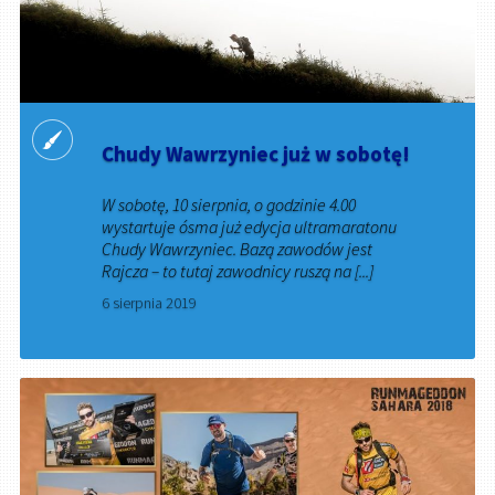
Chudy Wawrzyniec już w sobotę!
W sobotę, 10 sierpnia, o godzinie 4.00
wystartuje ósma już edycja ultramaratonu
Chudy Wawrzyniec. Bazą zawodów jest
Rajcza – to tutaj zawodnicy ruszą na [...]
6 sierpnia 2019