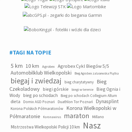
#TAGI NA TOPIE
5 km
10 km
Agrobex Cykl Biegów 5/5
Agrobex
Automobilklub Wielkopolski
Bieg Agrobex zalasewska Piątka
biegaj i zwiedzaj
Bieg
bieg charytatywny
Czekoladowy
biegi górskie
Bieg Ognia i
biegi w terenie
bieg po schodach
Wody
Bieg po schodach Collegium Altum
Dynasplint
dieta
Domix AGD Poznań
Duathlon Tor Poznań
Korona Wielkopolski w
Korona Polskich Półmaratonów
maraton
Półmaratonie
Millano
Koronawirus
Nasz
Mistrzostwa Wielkopolski Policji 10 km