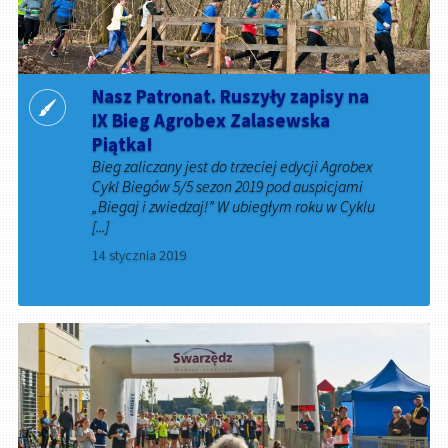
Nasz Patronat. Ruszyły zapisy na
IX Bieg Agrobex Zalasewska
Piątka!
Bieg zaliczany jest do trzeciej edycji Agrobex
Cykl Biegów 5/5 sezon 2019 pod auspicjami
„Biegaj i zwiedzaj!” W ubiegłym roku w Cyklu
[...]
14 stycznia 2019