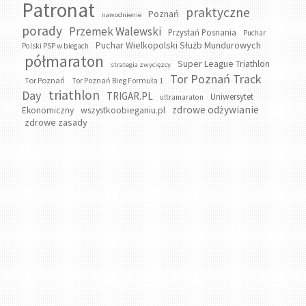
Patronat
praktyczne
Poznań
nawodnienie
porady
Przemek Walewski
Przystań Posnania
Puchar
Puchar Wielkopolski Służb Mundurowych
Polski PSP w biegach
półmaraton
Super League Triathlon
strategia zwycięzcy
Tor Poznań Track
Tor Poznań
Tor Poznań Bieg Formuła 1
triathlon
Day
TRIGAR.PL
Uniwersytet
ultramaraton
zdrowe odżywianie
wszystkoobieganiu.pl
Ekonomiczny
zdrowe zasady