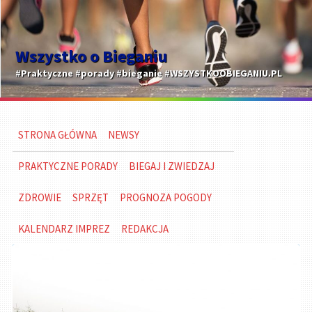
Wszystko o Bieganiu
#Praktyczne #porady #bieganie #WSZYSTKOOBIEGANIU.PL
STRONA GŁÓWNA
NEWSY
PRAKTYCZNE PORADY
BIEGAJ I ZWIEDZAJ
ZDROWIE
SPRZĘT
PROGNOZA POGODY
KALENDARZ IMPREZ
REDAKCJA