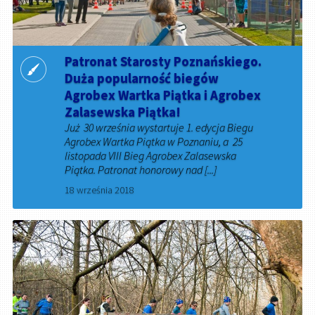
Patronat Starosty Poznańskiego.
Duża popularność biegów
Agrobex Wartka Piątka i Agrobex
Zalasewska Piątka!
Już 30 września wystartuje 1. edycja Biegu
Agrobex Wartka Piątka w Poznaniu, a 25
listopada VIII Bieg Agrobex Zalasewska
Piątka. Patronat honorowy nad [...]
18 września 2018