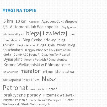
#TAGI NA TOPIE
5 km
10 km
Agrobex Cykl Biegów
Agrobex
Automobilklub Wielkopolski
5/5
Bieg Agrobex
biegaj i zwiedzaj
bieg
zalasewska Piątka
Bieg Czekoladowy
biegi
charytatywny
bieg
górskie
Bieg Ognia i Wody
biegi w terenie
po schodach
Bieg po schodach Collegium Altum
dieta
Domix AGD Poznań
Duathlon Tor Poznań
Dynasplint
Korona Polskich Półmaratonów
Korona Wielkopolski w Półmaratonie
maraton
Mistrzostwa
Millano
Koronawirus
Nasz
Wielkopolski Policji 10 km
Patronat
Poznań
nawodnienie
praktyczne porady
Przemek Walewski
Puchar
Przystań Posnania
Puchar Polski PSP w biegach
Wielkopolski Służb Mundurowych