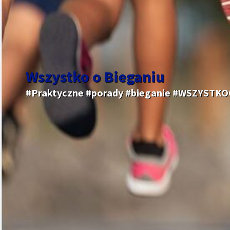
Wszystko o Bieganiu
#Praktyczne #porady #bieganie #WSZYSTK