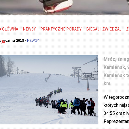
A GŁÓWNA
NEWSY
PRAKTYCZNE PORADY
BIEGAJ I ZWIEDZAJ
Z
stycznia 2018 -
NEWSY
CJA
Mróz, śnieg
Kamieńsk, w
Kamieńsk t
km.
W tegoroczne
których naj
34:55 oraz M
Reprezentan