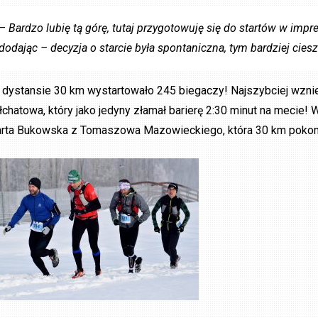
– Bardzo lubię tą górę, tutaj przygotowuję się do startów w im
dodając – decyzja o starcie była spontaniczna, tym bardziej ciesz
 dystansie 30 km wystartowało 245 biegaczy! Najszybciej wzn
łchatowa, który jako jedyny złamał barierę 2:30 minut na mecie!
rta Bukowska z Tomaszowa Mazowieckiego, która 30 km pokona