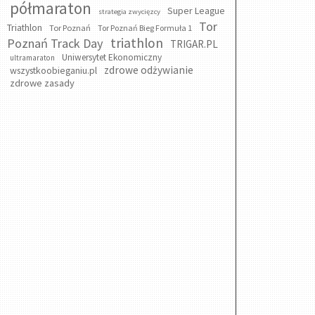
półmaraton
Super League
strategia zwycięzcy
Tor
Triathlon
Tor Poznań
Tor Poznań Bieg Formuła 1
triathlon
Poznań Track Day
TRIGAR.PL
Uniwersytet Ekonomiczny
ultramaraton
zdrowe odżywianie
wszystkoobieganiu.pl
zdrowe zasady