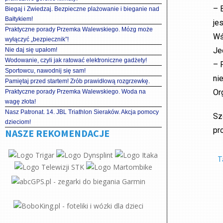
– 
Biegaj i Zwiedzaj. Bezpieczne plażowanie i bieganie nad
Bałtykiem!
je
Praktyczne porady Przemka Walewskiego. Mózg może
Wś
wyłączyć „bezpiecznik”!
Je
Nie daj się upałom!
Wodowanie, czyli jak ratować elektroniczne gadżety!
– 
Sportowcu, nawodnij się sam!
ni
Pamiętaj przed startem! Zrób prawidłową rozgrzewkę.
Or
Praktyczne porady Przemka Walewskiego. Woda na
wagę złota!
Nasz Patronat. 14. JBL Triathlon Sieraków. Akcja pomocy
Sz
dzieciom!
pr
NASZE REKOMENDACJE
T