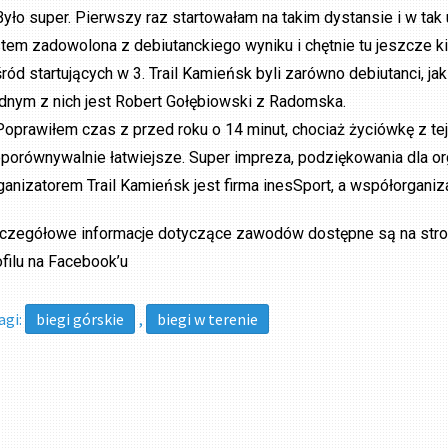
Było super. Pierwszy raz startowałam na takim dystansie i w t
stem zadowolona z debiutanckiego wyniku i chętnie tu jeszcze ki
ród startujących w 3. Trail Kamieńsk byli zarówno debiutanci, jak 
dnym z nich jest Robert Gołębiowski z Radomska.
Poprawiłem czas z przed roku o 14 minut, chociaż życiówkę z te
eporównywalnie łatwiejsze. Super impreza, podziękowania dla or
ganizatorem Trail Kamieńsk jest firma inesSport, a współorgan
czegółowe informacje dotyczące zawodów dostępne są na stroni
ofilu na Facebook’u
agi:
biegi górskie
,
biegi w terenie