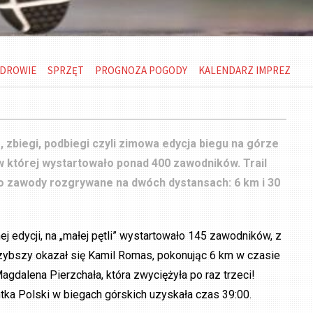
DROWIE
SPRZĘT
PROGNOZA POGODY
KALENDARZ IMPREZ
, zbiegi, podbiegi czyli zimowa edycja biegu na górze
 której wystartowało ponad 400 zawodników. Trail
o zawody rozgrywane na dwóch dystansach: 6 km i 30
j edycji, na „małej pętli” wystartowało 145 zawodników, z
szybszy okazał się Kamil Romas, pokonując 6 km w czasie
agdalena Pierzchała, która zwyciężyła po raz trzeci!
tka Polski w biegach górskich uzyskała czas 39:00.