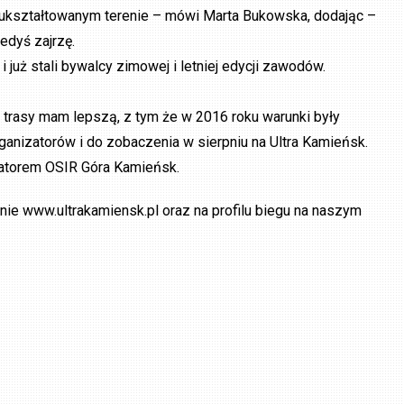
ak ukształtowanym terenie – mówi Marta Bukowska, dodając –
edyś zajrzę.
i już stali bywalcy zimowej i letniej edycji zawodów.
j trasy mam lepszą, z tym że w 2016 roku warunki były
ganizatorów i do zobaczenia w sierpniu na Ultra Kamieńsk.
izatorem OSIR Góra Kamieńsk.
e www.ultrakamiensk.pl oraz na profilu biegu na naszym