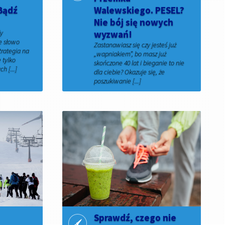
Bądź
Walewskiego. PESEL?
Nie bój się nowych
dy
wyzwań!
e słowo
Zastanawiasz się czy jesteś już
trategia na
„wapniakiem”, bo masz już
 tylko
skończone 40 lat i bieganie to nie
h [...]
dla ciebie? Okazuje się, że
poszukiwanie [...]
20 grudnia 2025
Sprawdź, czego nie