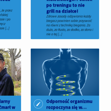
po treningu to nie
 że przez
grill na działce!
ońskiej
Zdrowe zasady odżywiania każdy
sie i po
biegacz powinien sobie przyswoić
ręcz
na równi z techniką biegania. Za
ie [...]
dużo, za tłusto, za słodko, za słono i
nie o tej [...]
26 kwietnia 2026
darny
Odporność organizmu
 Zmarł w
rozpoczyna się w…