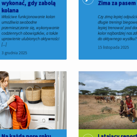
wykonać, gdy zabolą
Zima za pasem
kolana
Właściwe funkcjonowanie kolan
Czy zimą lepiej odpuści
umożliwia swobodne
długie treningi biegow
przemieszczanie się, wykonywanie
lepiej trenować pod d
codziennych obowiązków, a także
kolor najbardziej nas z
uprawienie ulubionych aktywności
do aktywnego wysiłku? [
[...]
15 listopada 2025
3 grudnia 2025
Na każdą porę roku.
Latający repor