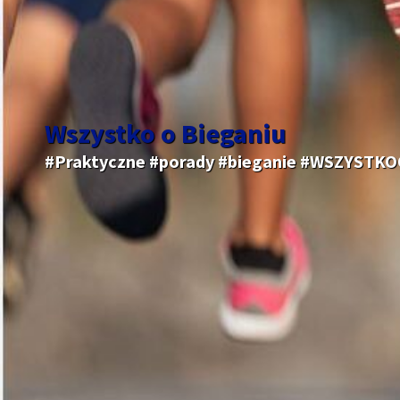
Wszystko o Bieganiu
#Praktyczne #porady #bieganie #WSZYSTK