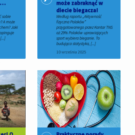
 …
może zabraknąć w
diecie biegacza!
ć sobie
Według raportu „Aktywność
e? A może
fizyczna Polaków”
achem? Jaki
przygotowanego przez Kantar TNS
dopinguje
aż 29% Polaków uprawiających
...]
sport wybiera bieganie. To
budująca statystyka, [...]
10 września 2025
ter! O
Praktyczne porady