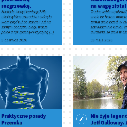
rozgrzewkę.
na wagę złota!
Mieliście kiedyś kontuzję? Nie
Trudno sobie wyobrazić,
ukończyliście zawodów? Odcięło
wiele lat historii marat
wam prąd tuż po starcie? Już na
temat picia przed, w cza
samym początku biegu wasze
zawodach nie istniał. W
palce u rąk spuchły? Przyczyną [...]
uważano, że picie w czas
5 czerwca 2026
29 maja 2026
Praktyczne porady
Nie żyje legen
Przemka
Jeff Galloway.