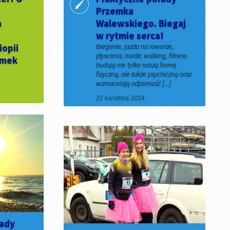
Przemka
a
Walewskiego. Biegaj
w rytmie serca!
iopii
Bieganie, jazda na rowerze,
pływania, nordic walking, fitness
emek
budują nie tylko naszą formę
fizyczną, ale także psychiczną oraz
wzmacniają odporność [...]
21 kwietnia 2024
rady