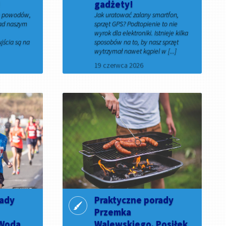
!
gadżety!
ka powodów,
Jak uratować zalany smartfon,
nad naszym
sprzęt GPS? Podtopienie to nie
wyrok dla elektroniki. Istnieje kilka
jścia są na
sposobów na to, by nasz sprzęt
wytrzymał nawet kąpiel w [...]
19 czerwca 2026
rady
Praktyczne porady
Przemka
 Woda
Walewskiego. Posiłek