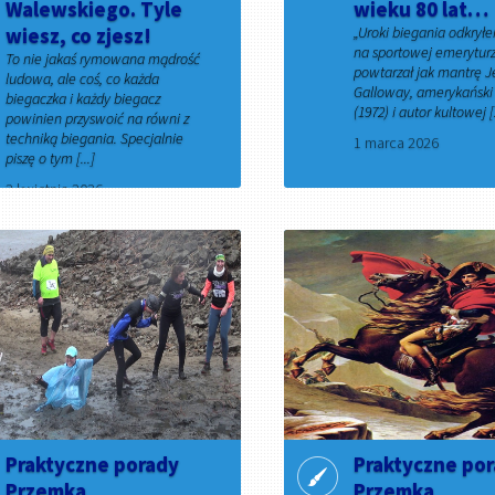
Walewskiego. Tyle
wieku 80 lat…
wiesz, co zjesz!
„Uroki biegania odkrył
na sportowej emeryturz
To nie jakaś rymowana mądrość
powtarzał jak mantrę J
ludowa, ale coś, co każda
Galloway, amerykański 
biegaczka i każdy biegacz
(1972) i autor kultowej [.
powinien przyswoić na równi z
techniką biegania. Specjalnie
1 marca 2026
piszę o tym [...]
2 kwietnia 2026
Praktyczne porady
Praktyczne po
Przemka
Przemka