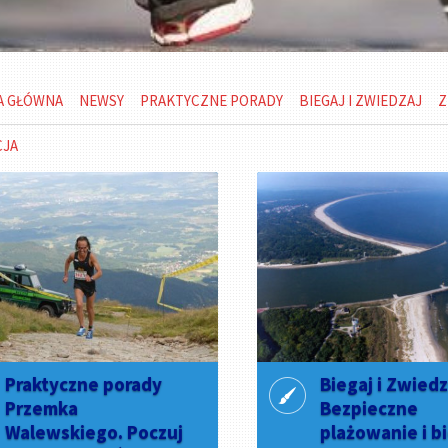
A GŁÓWNA
NEWSY
PRAKTYCZNE PORADY
BIEGAJ I ZWIEDZAJ
Z
CJA
Praktyczne porady
Biegaj i Zwiedz
Przemka
Bezpieczne
Walewskiego. Poczuj
plażowanie i b