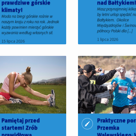
prawdziwe górskie
nad Bałtykiem
klimaty!
Masz przynajmniej kil
by letni urlop spędzić 
Moda na biegi górskie rośnie w
Bałtykiem. Okolice
naszym kraju z roku na rok. Jednak
Międzyzdrojów i Świnou
każdy powinien mierzyć górskie
północy Polski dla [...]
wyzwania według własnych sił.
1 lipca 2026
15 lipca 2026
Pamiętaj przed
Praktyczne po
startem! Zrób
Przemka
prawidłową
Walewskiego.