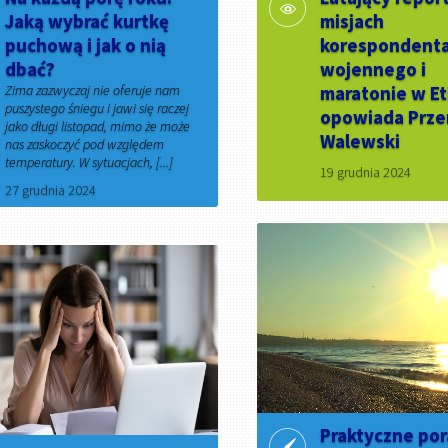
Jaką wybrać kurtkę
misjach
puchową i jak o nią
korespondent
dbać?
wojennego i
Zima zazwyczaj nie oferuje nam
maratonie w Et
puszystego śniegu i jawi się raczej
opowiada Prz
jako długi listopad, mimo że może
Walewski
nas zaskoczyć pod względem
temperatury. W sytuacjach, [...]
19 grudnia 2024
27 grudnia 2024
Praktyczne po