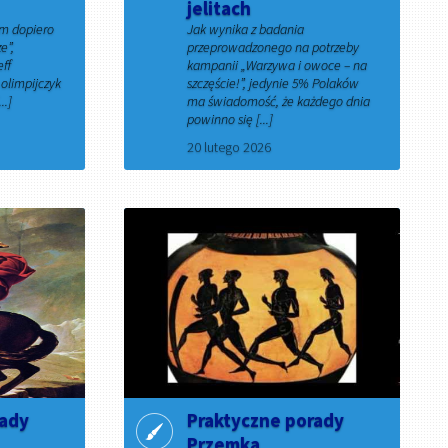
jelitach
em dopiero
Jak wynika z badania
e”,
przeprowadzonego na potrzeby
eff
kampanii „Warzywa i owoce – na
olimpijczyk
szczęście!”, jedynie 5% Polaków
..]
ma świadomość, że każdego dnia
powinno się [...]
20 lutego 2026
rady
Praktyczne porady
Przemka