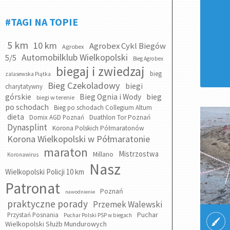
#TAGI NA TOPIE
5 km
10 km
Agrobex Cykl Biegów
Agrobex
Automobilklub Wielkopolski
5/5
Bieg Agrobex
biegaj i zwiedzaj
bieg
zalasewska Piątka
Bieg Czekoladowy
biegi
charytatywny
bieg
górskie
Bieg Ognia i Wody
biegi w terenie
po schodach
Bieg po schodach Collegium Altum
dieta
Domix AGD Poznań
Duathlon Tor Poznań
Dynasplint
Korona Polskich Półmaratonów
Korona Wielkopolski w Półmaratonie
maraton
Mistrzostwa
Millano
Koronawirus
Nasz
Wielkopolski Policji 10 km
Patronat
Poznań
nawodnienie
praktyczne porady
Przemek Walewski
Puchar
Przystań Posnania
Puchar Polski PSP w biegach
Wielkopolski Służb Mundurowych