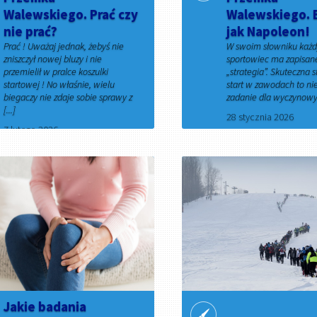
Walewskiego. Prać czy
Walewskiego. 
nie prać?
jak Napoleon!
Prać ! Uważaj jednak, żebyś nie
W swoim słowniku każ
zniszczył nowej bluzy i nie
sportowiec ma zapisan
przemielił w pralce koszulki
„strategia”. Skuteczna s
startowej ! No właśnie, wielu
start w zawodach to nie
biegaczy nie zdaje sobie sprawy z
zadanie dla wyczynowyc
[...]
28 stycznia 2026
7 lutego 2026
Jakie badania