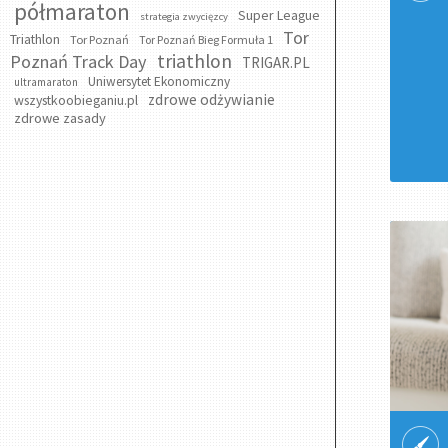
półmaraton
Super League
strategia zwycięzcy
Tor
Triathlon
Tor Poznań
Tor Poznań Bieg Formuła 1
triathlon
Poznań Track Day
TRIGAR.PL
Uniwersytet Ekonomiczny
ultramaraton
zdrowe odżywianie
wszystkoobieganiu.pl
zdrowe zasady