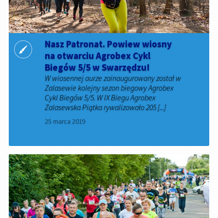
Nasz Patronat. Powiew wiosny
na otwarciu Agrobex Cykl
Biegów 5/5 w Swarzędzu!
W wiosennej aurze zainaugurowany został w
Zalasewie kolejny sezon biegowy Agrobex
Cykl Biegów 5/5. W IX Biegu Agrobex
Zalasewska Piątka rywalizowało 205 [...]
25 marca 2019