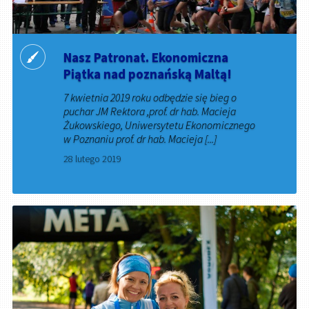
Nasz Patronat. Ekonomiczna
Piątka nad poznańską Maltą!
7 kwietnia 2019 roku odbędzie się bieg o
puchar JM Rektora ,prof. dr hab. Macieja
Żukowskiego, Uniwersytetu Ekonomicznego
w Poznaniu prof. dr hab. Macieja [...]
28 lutego 2019