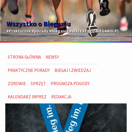
Wszystko o Bieganiu
#Praktyczne #porady #bieganie #WSZYSTKOOBIEGANIU.PL
STRONA GŁÓWNA
NEWSY
PRAKTYCZNE PORADY
BIEGAJ I ZWIEDZAJ
ZDROWIE
SPRZĘT
PROGNOZA POGODY
KALENDARZ IMPREZ
REDAKCJA