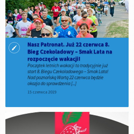
Nasz Patronat. Już 22 czerwca 8.
Bieg Czekoladowy – Smak Lata na
rozpoczęcie wakacji!
Początek letnich wakacji to tradycyjnie już
start 8. Biegu Czekoladowego – Smak Lata!
Nad poznańską Wartą 22 czerwca będzie
okazja do sprawdzenia [...]
15 czerwca 2019