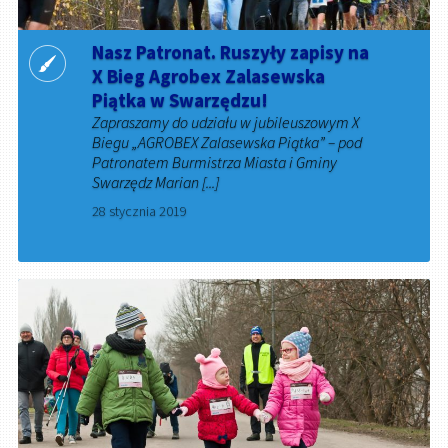
Nasz Patronat. Ruszyły zapisy na
X Bieg Agrobex Zalasewska
Piątka w Swarzędzu!
Zapraszamy do udziału w jubileuszowym X
Biegu „AGROBEX Zalasewska Piątka” – pod
Patronatem Burmistrza Miasta i Gminy
Swarzędz Marian [...]
28 stycznia 2019