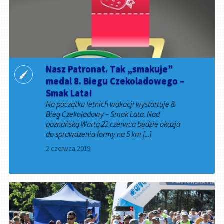
Nasz Patronat. Tak „smakuje”
medal 8. Biegu Czekoladowego –
Smak Lata!
Na początku letnich wakacji wystartuje 8.
Bieg Czekoladowy – Smak Lata. Nad
poznańską Wartą 22 czerwca będzie okazja
do sprawdzenia formy na 5 km [...]
2 czerwca 2019