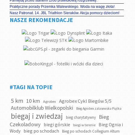
Pamiętaj przed startem! Zrób prawidłową rozgrzewkę.
Praktyczne porady Przemka Walewskiego. Woda na wagę złota!
Nasz Patronat. 14. JBL Triathlon Sieraków. Akcja pomocy dzieciom!
NASZE REKOMENDACJE
#TAGI NA TOPIE
5 km
10 km
Agrobex Cykl Biegów 5/5
Agrobex
Automobilklub Wielkopolski
Bieg Agrobex zalasewska Piątka
biegaj i zwiedzaj
Bieg
bieg charytatywny
Czekoladowy
biegi górskie
Bieg Ognia i
biegi w terenie
bieg po schodach
Wody
Bieg po schodach Collegium Altum