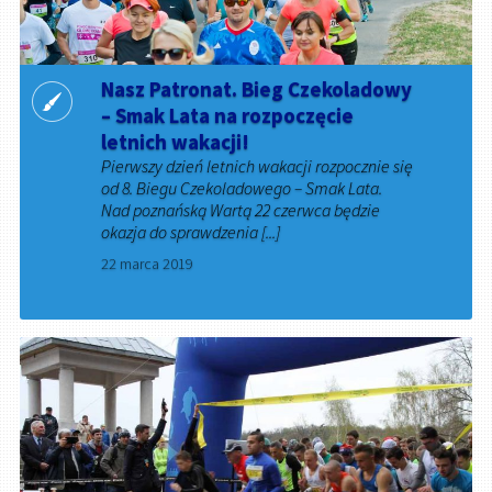
Nasz Patronat. Bieg Czekoladowy
– Smak Lata na rozpoczęcie
letnich wakacji!
Pierwszy dzień letnich wakacji rozpocznie się
od 8. Biegu Czekoladowego – Smak Lata.
Nad poznańską Wartą 22 czerwca będzie
okazja do sprawdzenia [...]
22 marca 2019