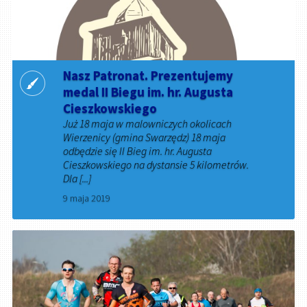
Nasz Patronat. Prezentujemy
medal II Biegu im. hr. Augusta
Cieszkowskiego
Już 18 maja w malowniczych okolicach
Wierzenicy (gmina Swarzędz) 18 maja
odbędzie się II Bieg im. hr. Augusta
Cieszkowskiego na dystansie 5 kilometrów.
Dla [...]
9 maja 2019