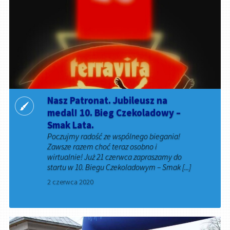
Nasz Patronat. Jubileusz na
medal! 10. Bieg Czekoladowy –
Smak Lata.
Poczujmy radość ze wspólnego biegania!
Zawsze razem choć teraz osobno i
wirtualnie! Już 21 czerwca zapraszamy do
startu w 10. Biegu Czekoladowym – Smak [...]
2 czerwca 2020