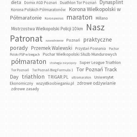
Dynasplint
dieta
Domix AGD Poznań
Duathlon Tor Poznań
Korona Wielkopolski w
Korona Polskich Półmaratonów
maraton
Półmaratonie
Millano
Koronawirus
Nasz
Mistrzostwa Wielkopolski Policji 10 km
Patronat
praktyczne
Poznań
nawodnienie
porady
Przemek Walewski
Przystań Posnania
Puchar
Puchar Wielkopolski Służb Mundurowych
Polski PSP w biegach
półmaraton
Super League Triathlon
strategia zwycięzcy
Tor Poznań Track
Tor Poznań
Tor Poznań Bieg Formuła 1
triathlon
Day
TRIGAR.PL
Uniwersytet
ultramaraton
zdrowe odżywianie
wszystkoobieganiu.pl
Ekonomiczny
zdrowe zasady