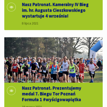
Nasz Patronat. Kameralny IV Bieg
im. hr. Augusta Cieszkowskiego
wystartuje 4 września!
8 lipca 2021
Nasz Patronat. Prezentujemy
medal 7. Biegu Tor Poznań
Formuła 1 #wyścigowapiątka
19 marca 2021