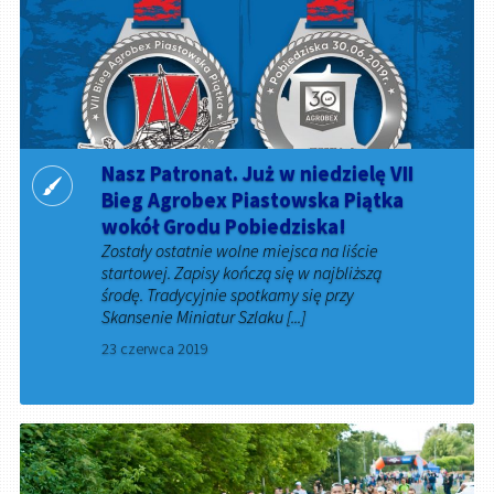
Nasz Patronat. Już w niedzielę VII
Bieg Agrobex Piastowska Piątka
wokół Grodu Pobiedziska!
Zostały ostatnie wolne miejsca na liście
startowej. Zapisy kończą się w najbliższą
środę. Tradycyjnie spotkamy się przy
Skansenie Miniatur Szlaku [...]
23 czerwca 2019