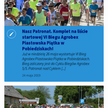
Nasz Patronat. Komplet na liście
startowej VI Biegu Agrobex
Piastowska Piątka w
Pobiedziskach!
Już w niedzielę 26 maja wystartuje VI Bieg
Agrobex Piastowska Piątka w Pobiedziskach.
Bieg zaliczany jest do Cyklu Biegów Agrobex
5/5. Patronat nad Cyklem [...]
24 maja 2019