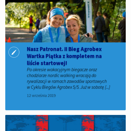
Nasz Patronat. II Bieg Agrobex
Wartka Piątka z kompletem na
liście startowej!
Po okresie wakacyjnym biegacze oraz
chodziarze nordic walking wracają do
rywalizacji w ramach zawodów sportowych
w Cyklu Biegów Agrobex 5/5. Już w sobotę [...]
12 września 2019