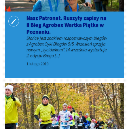
Nasz Patronat. Ruszyły zapisy na
II Bieg Agrobex Wartka Piątka w
Poznaniu.
Słońce jest znakiem rozpoznawczym biegów
z Agrobex Cykl Biegów 5/5. Wrzesień sprzyja
nowym „życiówkom”. 14 września wystartuje
2. edycja Biegu [...]
1 lutego 2019