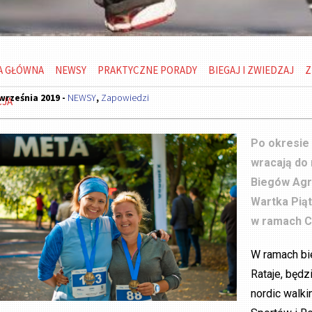
A GŁÓWNA
NEWSY
PRAKTYCZNE PORADY
BIEGAJ I ZWIEDZAJ
Z
września 2019 -
NEWSY
,
Zapowiedzi
CJA
Po okresie
wracają do
Biegów Agro
Wartka Piąt
w ramach C
W ramach bi
Rataje, będz
nordic walki