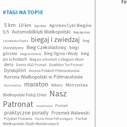
Fo
#TAGI NA TOPIE
5 km
10 km
Agrobex Cykl Biegów
Agrobex
Automobilklub Wielkopolski
5/5
Bieg Agrobex
biegaj i zwiedzaj
bieg
zalasewska Piątka
Bieg Czekoladowy
biegi
charytatywny
bieg
górskie
Bieg Ognia i Wody
biegi w terenie
po schodach
Bieg po schodach Collegium Altum
dieta
Domix AGD Poznań
Duathlon Tor Poznań
Dynasplint
Korona Polskich Półmaratonów
Korona Wielkopolski w Półmaratonie
maraton
Mistrzostwa
Millano
Koronawirus
Nasz
Wielkopolski Policji 10 km
Patronat
Poznań
nawodnienie
praktyczne porady
Przemek Walewski
Puchar
Przystań Posnania
Puchar Polski PSP w biegach
Wielkopolski Służb Mundurowych