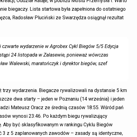
kreacji, Oddział Rataje, w pobliżu Mostu Przemysła I. Warto
nie biegaczy. Lista startowa była zapełniona do ostatniego
ięzca, Radosław Pluciński ze Swarzędza osiągnął rezultat
wi czwarte wydarzenie w Agrobex Cykl Biegów 5/5 Edycja
 nastąpi 24 listopada w Zalasewie, ponieważ wówczas
aw Walewski, maratończyk i dyrektor biegów, szef
ż trzy wydarzenia. Biegacze rywalizowali na dystansie 5 km
zcze dwa starty – jeden w Poznaniu (14 września) i jeden
rowadzi Mateusz Oracz ze średnią czasów 18:55. Wśród pań
 czasów wynosi 23:46. Po każdym biegu rywalizujący
ę. Aby być sklasyfikowanym w rankingu Cyklu Biegów
ć 3 z 5 zaplanowanych zawodów – zasady są identyczne,