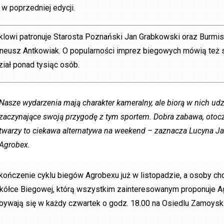
k w poprzedniej edycji.
klowi patronuje Starosta Poznański Jan Grabkowski oraz Burmis
eneusz Antkowiak. O popularności imprez biegowych mówią też 
ział ponad tysiąc osób.
Nasze wydarzenia mają charakter kameralny, ale biorą w nich udz
zaczynające swoją przygodę z tym sportem. Dobra zabawa, otocz
twarzy to ciekawa alternatywa na weekend – zaznacza Lucyna Jar
Agrobex.
kończenie cyklu biegów Agrobexu już w listopadzie, a osoby chc
kółce Biegowej, którą wszystkim zainteresowanym proponuje 
bywają się w każdy czwartek o godz. 18.00 na Osiedlu Zamoysk