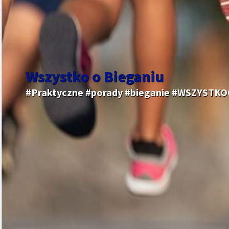
Wszystko o Bieganiu
#Praktyczne #porady #bieganie #WSZYSTK