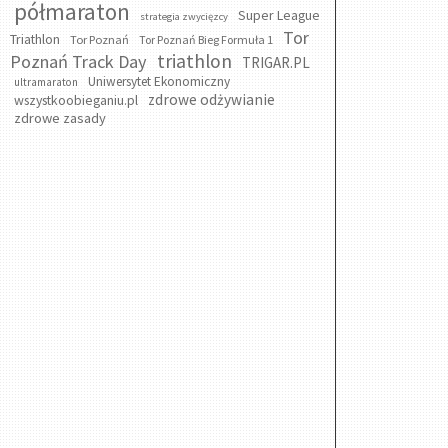
półmaraton
Super League
strategia zwycięzcy
Tor
Triathlon
Tor Poznań
Tor Poznań Bieg Formuła 1
triathlon
Poznań Track Day
TRIGAR.PL
Uniwersytet Ekonomiczny
ultramaraton
zdrowe odżywianie
wszystkoobieganiu.pl
zdrowe zasady