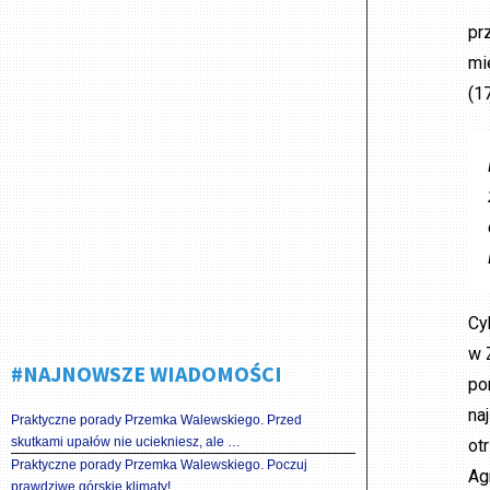
pr
mi
(17
Cy
w 
#NAJNOWSZE WIADOMOŚCI
po
na
Praktyczne porady Przemka Walewskiego. Przed
skutkami upałów nie uciekniesz, ale …
ot
Praktyczne porady Przemka Walewskiego. Poczuj
Ag
prawdziwe górskie klimaty!