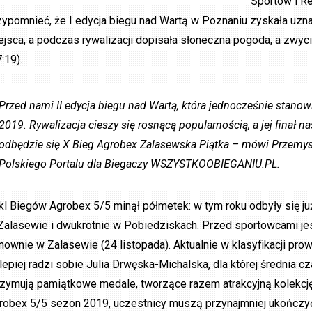
Sportów i Re
zypomnieć, że I edycja biegu nad Wartą w Poznaniu zyskała uzna
ejsca, a podczas rywalizacji dopisała słoneczna pogoda, a zwyc
:19).
Przed nami II edycja biegu nad Wartą, która jednocześnie stano
2019. Rywalizacja cieszy się rosnącą popularnością, a jej finał
odbędzie się X Bieg Agrobex Zalasewska Piątka – mówi Przemysł
Polskiego Portalu dla Biegaczy WSZYSTKOOBIEGANIU.PL.
kl Biegów Agrobex 5/5 minął półmetek: w tym roku odbyły się ju
Zalasewie i dwukrotnie w Pobiedziskach. Przed sportowcami jes
nownie w Zalasewie (24 listopada). Aktualnie w klasyfikacji p
jlepiej radzi sobie Julia Drwęska-Michalska, dla której średnia
rzymują pamiątkowe medale, tworzące razem atrakcyjną kolekcj
robex 5/5 sezon 2019, uczestnicy muszą przynajmniej ukończy