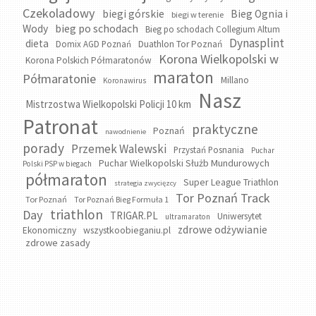
Czekoladowy
biegi górskie
Bieg Ognia i
biegi w terenie
bieg po schodach
Wody
Bieg po schodach Collegium Altum
Dynasplint
dieta
Domix AGD Poznań
Duathlon Tor Poznań
Korona Wielkopolski w
Korona Polskich Półmaratonów
maraton
Półmaratonie
Millano
Koronawirus
Nasz
Mistrzostwa Wielkopolski Policji 10 km
Patronat
praktyczne
Poznań
nawodnienie
porady
Przemek Walewski
Przystań Posnania
Puchar
Puchar Wielkopolski Służb Mundurowych
Polski PSP w biegach
półmaraton
Super League Triathlon
strategia zwycięzcy
Tor Poznań Track
Tor Poznań
Tor Poznań Bieg Formuła 1
triathlon
Day
TRIGAR.PL
Uniwersytet
ultramaraton
zdrowe odżywianie
wszystkoobieganiu.pl
Ekonomiczny
zdrowe zasady