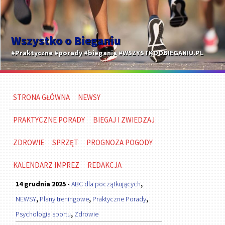
Wszystko o Bieganiu
#Praktyczne #porady #bieganie #WSZYSTKOOBIEGANIU.PL
STRONA GŁÓWNA
NEWSY
PRAKTYCZNE PORADY
BIEGAJ I ZWIEDZAJ
ZDROWIE
SPRZĘT
PROGNOZA POGODY
KALENDARZ IMPREZ
REDAKCJA
14 grudnia 2025 -
ABC dla początkujących
,
NEWSY
,
Plany treningowe
,
Praktyczne Porady
,
Psychologia sportu
,
Zdrowie