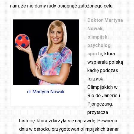
nam, że nie damy rady osiągnąć założonego celu.
Doktor Martyna
Nowak,
olimpijski
psycholog
sportu
, która
wspierała polską
kadrę podczas
Igrzysk
Olimpijskich w
dr Martyna Nowak
Rio de Janerio i
Pjongczang,
przytacza
historię, która zdarzyła się naprawdę. Pewnego
dnia w ośrodku przygotowań olimpijskich trener