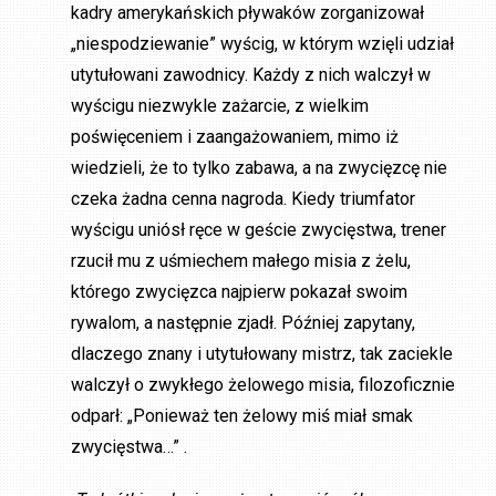
kadry amerykańskich pływaków zorganizował
„niespodziewanie” wyścig, w którym wzięli udział
utytułowani zawodnicy. Każdy z nich walczył w
wyścigu niezwykle zażarcie, z wielkim
poświęceniem i zaangażowaniem, mimo iż
wiedzieli, że to tylko zabawa, a na zwycięzcę nie
czeka żadna cenna nagroda. Kiedy triumfator
wyścigu uniósł ręce w geście zwycięstwa, trener
rzucił mu z uśmiechem małego misia z żelu,
którego zwycięzca najpierw pokazał swoim
rywalom, a następnie zjadł. Później zapytany,
dlaczego znany i utytułowany mistrz, tak zaciekle
walczył o zwykłego żelowego misia, filozoficznie
odparł: „Ponieważ ten żelowy miś miał smak
zwycięstwa…” .