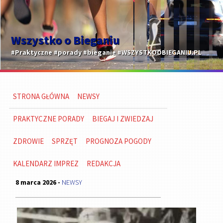
Wszystko o Bieganiu
#Praktyczne #porady #bieganie #WSZYSTKOOBIEGANIU.PL
STRONA GŁÓWNA
NEWSY
PRAKTYCZNE PORADY
BIEGAJ I ZWIEDZAJ
ZDROWIE
SPRZĘT
PROGNOZA POGODY
KALENDARZ IMPREZ
REDAKCJA
8 marca 2026 -
NEWSY