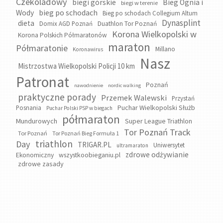
Czekoladowy
biegi górskie
Bieg Ognia i
biegi w terenie
bieg po schodach
Wody
Bieg po schodach Collegium Altum
Dynasplint
dieta
Domix AGD Poznań
Duathlon Tor Poznań
Korona Wielkopolski w
Korona Polskich Półmaratonów
maraton
Półmaratonie
Millano
Koronawirus
Nasz
Mistrzostwa Wielkopolski Policji 10 km
Patronat
Poznań
nawodnienie
nordic walking
praktyczne porady
Przemek Walewski
Przystań
Puchar Wielkopolski Służb
Posnania
Puchar Polski PSP w biegach
półmaraton
Mundurowych
Super League Triathlon
Tor Poznań Track
Tor Poznań
Tor Poznań Bieg Formuła 1
triathlon
Day
TRIGAR.PL
Uniwersytet
ultramaraton
zdrowe odżywianie
wszystkoobieganiu.pl
Ekonomiczny
zdrowe zasady