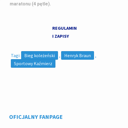
maratonu (4 pętle).
REGULAMIN
I ZAPISY
Tagi:
Bieg koleżeński
,
Henryk Braun
,
Sportowy Kaźmierz
OFICJALNY FANPAGE