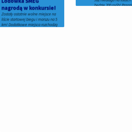
Lodówka SMEG
będzie 200 osób! Pragn
nagrodą w konkursie!
Smaku Lata przyciąga n
Zostały ostatnie wolne miejsce na
tych, którzy już brali ud
liście startowej biegu i marszu na 5
dotychczasowych edycja
km! Dodatkowe miejsca rozchodzą
1 marca 2020
się błyskawicznie!
Przygotowaliśmy dla Was [...]
31 stycznia 2020