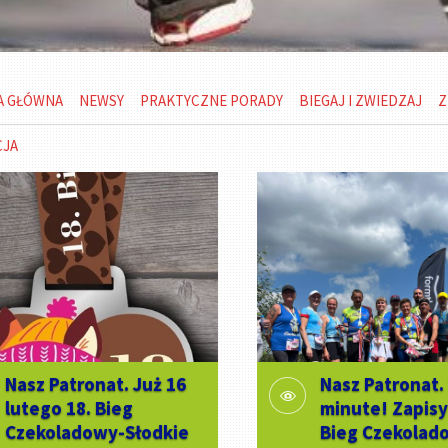
A GŁÓWNA
NEWSY
PRAKTYCZNE PORADY
BIEGAJ I ZWIEDZAJ
Z
CJA
Nasz Patronat. Już 16
Nasz Patronat.
lutego 18. Bieg
minute! Zapisy
Czekoladowy-Słodkie
Bieg Czekolad