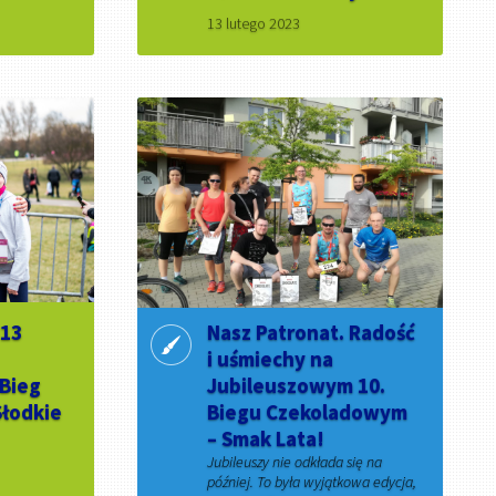
13 lutego 2023
 13
Nasz Patronat. Radość
i uśmiechy na
 Bieg
Jubileuszowym 10.
łodkie
Biegu Czekoladowym
– Smak Lata!
Jubileuszy nie odkłada się na
później. To była wyjątkowa edycja,