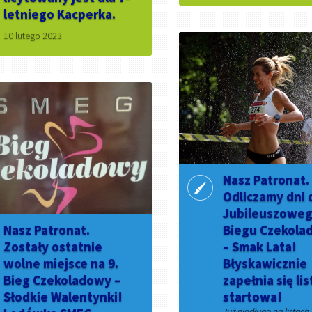
letniego Kacperka.
10 lutego 2023
Nasz Patronat.
Odliczamy dni 
Jubileuszoweg
Nasz Patronat.
Biegu Czekol
Zostały ostatnie
– Smak Lata!
wolne miejsce na 9.
Błyskawicznie
Bieg Czekoladowy –
zapełnia się lis
Słodkie Walentynki!
startowa!
Już niedługo na listach