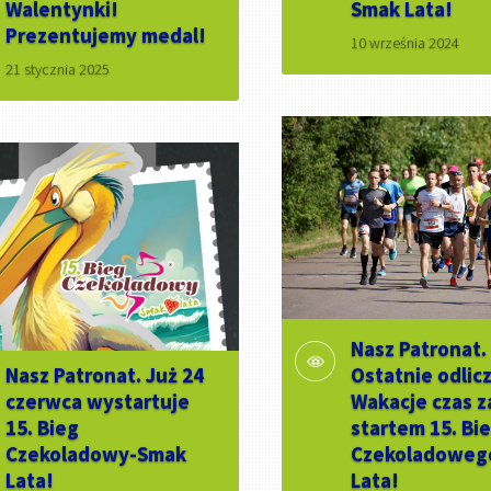
Walentynki!
Smak Lata!
Prezentujemy medal!
10 września 2024
21 stycznia 2025
Nasz Patronat.
Nasz Patronat. Już 24
Ostatnie odlic
czerwca wystartuje
Wakacje czas z
15. Bieg
startem 15. Bi
Czekoladowy-Smak
Czekoladoweg
Lata!
Lata!