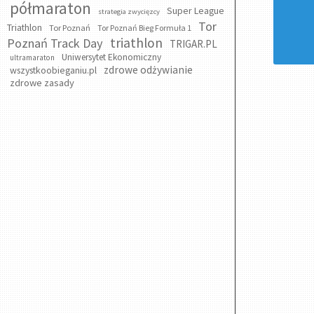
półmaraton
Super League
strategia zwycięzcy
Tor
Triathlon
Tor Poznań
Tor Poznań Bieg Formuła 1
triathlon
Poznań Track Day
TRIGAR.PL
Uniwersytet Ekonomiczny
ultramaraton
zdrowe odżywianie
wszystkoobieganiu.pl
zdrowe zasady