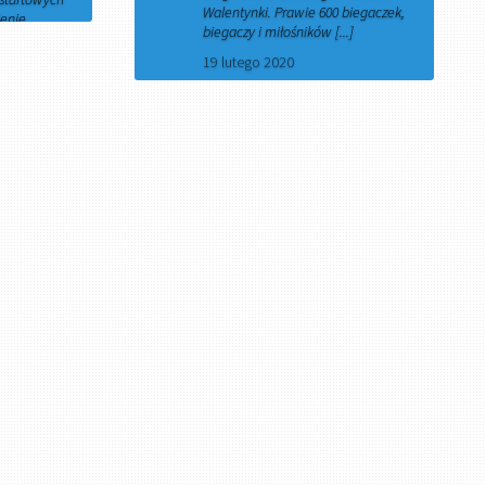
Walentynki. Prawie 600 biegaczek,
ienie
biegaczy i miłośników [...]
ie tylko
ział w
19 lutego 2020
ch [...]