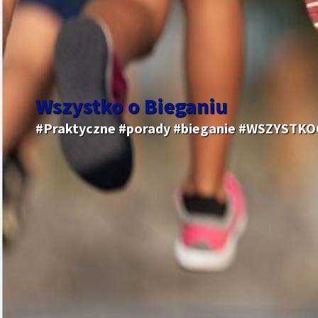
Wszystko o Bieganiu
#Praktyczne #porady #bieganie #WSZYSTK