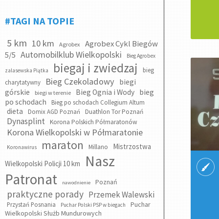
#TAGI NA TOPIE
5 km
10 km
Agrobex Cykl Biegów
Agrobex
Automobilklub Wielkopolski
5/5
Bieg Agrobex
biegaj i zwiedzaj
bieg
zalasewska Piątka
Bieg Czekoladowy
biegi
charytatywny
bieg
górskie
Bieg Ognia i Wody
biegi w terenie
po schodach
Bieg po schodach Collegium Altum
dieta
Domix AGD Poznań
Duathlon Tor Poznań
Dynasplint
Korona Polskich Półmaratonów
Korona Wielkopolski w Półmaratonie
maraton
Mistrzostwa
Millano
Koronawirus
Nasz
Wielkopolski Policji 10 km
Patronat
Poznań
nawodnienie
praktyczne porady
Przemek Walewski
Puchar
Przystań Posnania
Puchar Polski PSP w biegach
Wielkopolski Służb Mundurowych