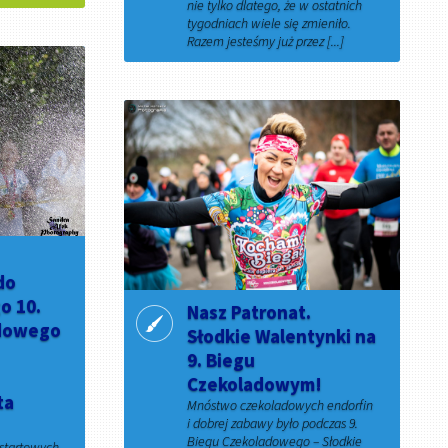
nie tylko dlatego, że w ostatnich
tygodniach wiele się zmieniło.
Razem jesteśmy już przez [...]
22 czerwca 2020
do
o 10.
Nasz Patronat.
adowego
Słodkie Walentynki na
9. Biegu
Czekoladowym!
ta
Mnóstwo czekoladowych endorfin
i dobrej zabawy było podczas 9.
Biegu Czekoladowego – Słodkie
 startowych