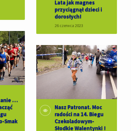
Lata jak magnes
przyciągnął dzieci i
dorosłych!
26 czerwca 2023
zanie …
acząć
Nasz Patronat. Moc
egu
radości na 14. Biegu
o-Smak
Czekoladowym-
Słodkie Walentynki !