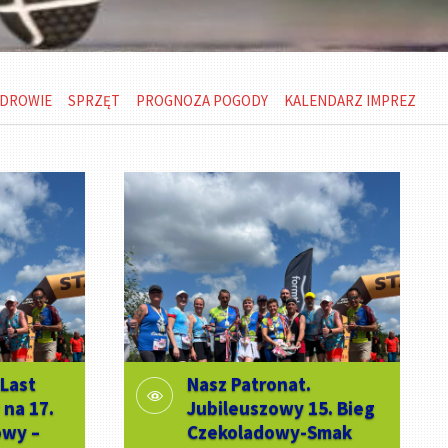
DROWIE
SPRZĘT
PROGNOZA POGODY
KALENDARZ IMPREZ
 Last
Nasz Patronat.
 na 17.
Jubileuszowy 15. Bieg
owy –
Czekoladowy-Smak