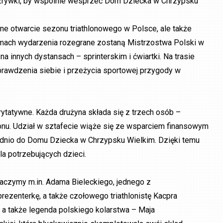
zrywki, by wspólnie wesprzeć Dom Dziecka w Chrzypsku
zne otwarcie sezonu triathlonowego w Polsce, ale także
amach wydarzenia rozegrane zostaną Mistrzostwa Polski w
a innych dystansach – sprinterskim i ćwiartki. Na trasie
 sprawdzenia siebie i przeżycia sportowej przygody w
tatywne. Każda drużyna składa się z trzech osób –
hlonu. Udział w sztafecie wiąże się ze wsparciem finansowym
rednio do Domu Dziecka w Chrzypsku Wielkim. Dzięki temu
la potrzebujących dzieci.
baczymy m.in. Adama Bieleckiego, jednego z
prezenterkę, a także czołowego triathlonistę Kacpra
, a także legenda polskiego kolarstwa – Maja