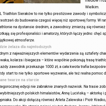
mediów i ro
Wielkim.
L Triathlon Sieraków to nie tylko prestiżowe zawody i symbolic
zestrzeń do budowania czegoś więcej niż sportowej formy. W r
iathlonie na dystansie średnim, a zawodnicy zmierzą się również n
otkają się profesjonaliści i amatorzy, których łączy jedno: chęć
jątkowej atmosferze.
dzie żelaza dla najmłodszych
dnym z najważniejszych elementów wydarzenia są sztafety chary
ywaka, kolarza i biegacza – które wspólnie pokonują trasę triat
każdy zawodnik przekazuje 1000 zł, a cała kwota trafia bezpoś
żdy start to nie tylko sportowe wyzwanie, ale też realna pomoc d
ane twarze na starcie
tegorocznej edycji nie zabraknie znanych nazwisk. Na trasie zo
jwybitniejszych polskich himalaistów, Annę Lucińską – aktorkę i 
ępniaka. Do akcji dołączą również Arleta Zalewska i Piotr Kraśko