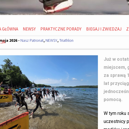
A GŁÓWNA
NEWSY
PRAKTYCZNE PORADY
BIEGAJ I ZWIEDZAJ
Z
maja 2026 -
Nasz Patronat
,
NEWSY
,
Triathlon
CJA
Już w osta
miejscem, 
za sprawą 1
lat przycią
jednocześni
pomocą.
W tym roku s
uczestnicy p