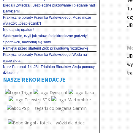
Wł
Biegaj i Zwiedzaj. Bezpieczne plażowanie i bieganie nad
To
Bałtykiem!
cz
Praktyczne porady Przemka Walewskiego. Mózg może
wyłączyć „bezpiecznik”!
JB
Nie daj się upałom!
Wodowanie, czyli jak ratować elektroniczne gadżety!
Sportowcu, nawodnij się sam!
Mo
Pamiętaj przed startem! Zrób prawidłową rozgrzewkę.
Praktyczne porady Przemka Walewskiego. Woda na
JB
wagę złota!
wy
Nasz Patronat. 14. JBL Triathlon Sieraków. Akcja pomocy
tr
dzieciom!
NASZE REKOMENDACJE