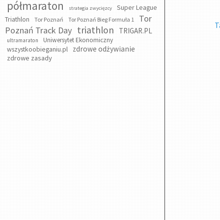
półmaraton
Super League
strategia zwycięzcy
Tor
Triathlon
Tor Poznań
Tor Poznań Bieg Formuła 1
T
triathlon
Poznań Track Day
TRIGAR.PL
Uniwersytet Ekonomiczny
ultramaraton
zdrowe odżywianie
wszystkoobieganiu.pl
zdrowe zasady