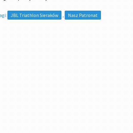
agi:
JBL Triathlon Sieraków
,
Nasz Patronat