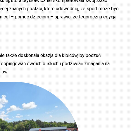
kiej, która błyskawicznie skompletowała swój skład.
ęcej znanych postaci, które udowodnią, że sport może być
eden cel – pomoc dzieciom – sprawią, że tegoroczna edycja
ale także doskonała okazja dla kibiców, by poczuć
y dopingować swoich bliskich i podziwiać zmagania na
iów.