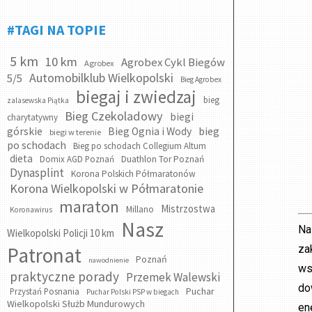
#TAGI NA TOPIE
5 km
10 km
Agrobex Cykl Biegów
Agrobex
Automobilklub Wielkopolski
5/5
Bieg Agrobex
biegaj i zwiedzaj
bieg
zalasewska Piątka
Bieg Czekoladowy
biegi
charytatywny
bieg
górskie
Bieg Ognia i Wody
biegi w terenie
po schodach
Bieg po schodach Collegium Altum
dieta
Domix AGD Poznań
Duathlon Tor Poznań
Dynasplint
Korona Polskich Półmaratonów
Korona Wielkopolski w Półmaratonie
maraton
Mistrzostwa
Millano
Koronawirus
Nasz
Na
Wielkopolski Policji 10 km
Patronat
za
Poznań
nawodnienie
ws
praktyczne porady
Przemek Walewski
do
Puchar
Przystań Posnania
Puchar Polski PSP w biegach
Wielkopolski Służb Mundurowych
en