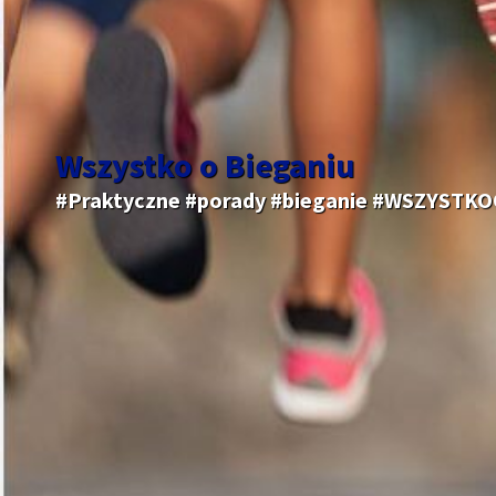
Wszystko o Bieganiu
#Praktyczne #porady #bieganie #WSZYSTK