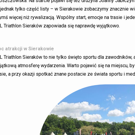
oszczowska. Na starcie pojawi się też drużyna Joanny Jabłczyńs
 jednak tylko część listy – w Sierakowie zobaczymy znacznie wi
ymś więcej niż rywalizacją. Wspólny start, emocje na trasie i j
L Triathlon Sieraków zapowiada się naprawdę wyjątkowo.
c atrakcji w Sierakowie
L Triathlon Sieraków to nie tylko święto sportu dla zawodników, 
jątkową atmosferę wydarzenia. Warto pojawić się na miejscu, b
asie, a przy okazji spotkać znane postacie ze świata sportu i med