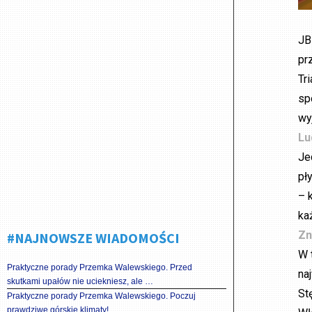
JB
pr
Tr
sp
wy
Lu
Je
pł
– 
ka
Zn
#NAJNOWSZE WIADOMOŚCI
W 
Praktyczne porady Przemka Walewskiego. Przed
na
skutkami upałów nie uciekniesz, ale …
St
Praktyczne porady Przemka Walewskiego. Poczuj
prawdziwe górskie klimaty!