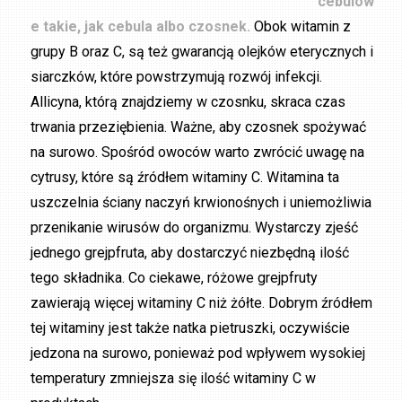
cebulow
e takie, jak cebula albo czosnek.
Obok witamin z
grupy B oraz C, są też gwarancją olejków eterycznych i
siarczków, które powstrzymują rozwój infekcji.
Allicyna, którą znajdziemy w czosnku, skraca czas
trwania przeziębienia. Ważne, aby czosnek spożywać
na surowo. Spośród owoców warto zwrócić uwagę na
cytrusy, które są źródłem witaminy C. Witamina ta
uszczelnia ściany naczyń krwionośnych i uniemożliwia
przenikanie wirusów do organizmu. Wystarczy zjeść
jednego grejpfruta, aby dostarczyć niezbędną ilość
tego składnika. Co ciekawe, różowe grejpfruty
zawierają więcej witaminy C niż żółte. Dobrym źródłem
tej witaminy jest także natka pietruszki, oczywiście
jedzona na surowo, ponieważ pod wpływem wysokiej
temperatury zmniejsza się ilość witaminy C w