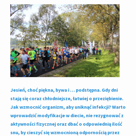
Jesień, choć piękna, bywa i … podstępna. Gdy dni
stają się coraz chłodniejsze, łatwiej o przeziębienie.
Jak wzmocnić organizm, aby uniknąć infekcji? Warto
wprowadzić modyfikacje w diecie, nie rezygnować z
aktywności fizycznej oraz dbać o odpowiednią ilość
snu, by cieszyć się wzmocnioną odpornością przez