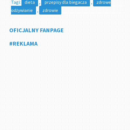
Tagi:
dieta
,
przepisy dla biegacza
,
zdrowe
odżywianie
,
zdrowie
OFICJALNY FANPAGE
#REKLAMA