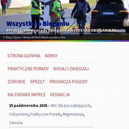
Wszystko o Bieganiu
#Praktyczne #porady #bieganie #WSZYSTKOOBIEGANIU.PL
STRONA GŁÓWNA
NEWSY
PRAKTYCZNE PORADY
BIEGAJ I ZWIEDZAJ
ZDROWIE
SPRZĘT
PROGNOZA POGODY
KALENDARZ IMPREZ
REDAKCJA
25 października 2025 -
ABC dla początkujących
,
Odżywianie
,
Praktyczne Porady
,
Regeneracja
,
Zdrowie