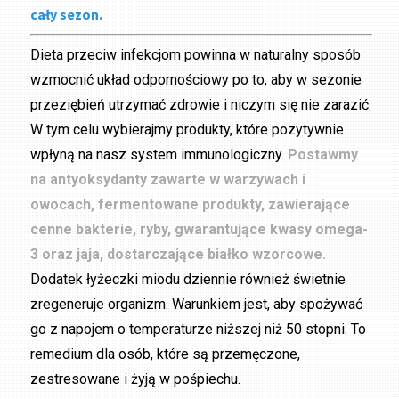
cały sezon.
Dieta przeciw infekcjom powinna w naturalny sposób
wzmocnić układ odpornościowy po to, aby w sezonie
przeziębień utrzymać zdrowie i niczym się nie zarazić.
W tym celu wybierajmy produkty, które pozytywnie
wpłyną na nasz system immunologiczny.
Postawmy
na antyoksydanty zawarte w warzywach i
owocach, fermentowane produkty, zawierające
cenne bakterie, ryby, gwarantujące kwasy omega-
3 oraz jaja, dostarczające białko wzorcowe.
Dodatek łyżeczki miodu dziennie również świetnie
zregeneruje organizm. Warunkiem jest, aby spożywać
go z napojem o temperaturze niższej niż 50 stopni. To
remedium dla osób, które są przemęczone,
zestresowane i żyją w pośpiechu.