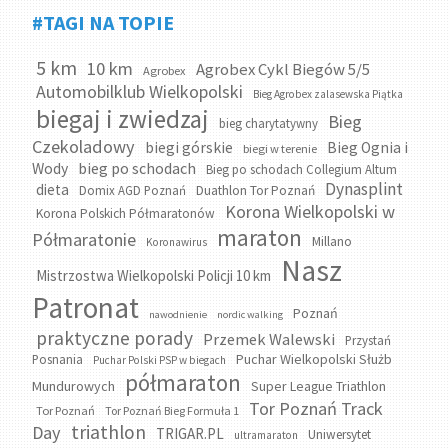
#TAGI NA TOPIE
5 km
10 km
Agrobex Cykl Biegów 5/5
Agrobex
Automobilklub Wielkopolski
Bieg Agrobex zalasewska Piątka
biegaj i zwiedzaj
Bieg
bieg charytatywny
Czekoladowy
biegi górskie
Bieg Ognia i
biegi w terenie
bieg po schodach
Wody
Bieg po schodach Collegium Altum
Dynasplint
dieta
Domix AGD Poznań
Duathlon Tor Poznań
Korona Wielkopolski w
Korona Polskich Półmaratonów
maraton
Półmaratonie
Millano
Koronawirus
Nasz
Mistrzostwa Wielkopolski Policji 10 km
Patronat
Poznań
nawodnienie
nordic walking
praktyczne porady
Przemek Walewski
Przystań
Puchar Wielkopolski Służb
Posnania
Puchar Polski PSP w biegach
półmaraton
Mundurowych
Super League Triathlon
Tor Poznań Track
Tor Poznań
Tor Poznań Bieg Formuła 1
triathlon
Day
TRIGAR.PL
Uniwersytet
ultramaraton