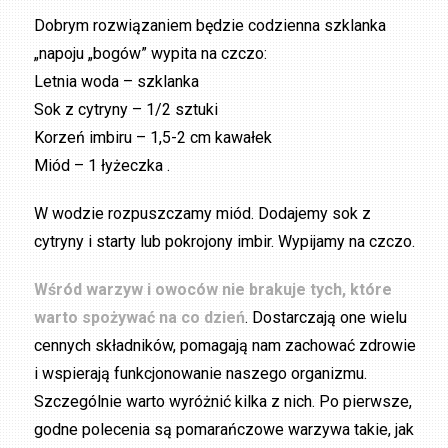
Dobrym rozwiązaniem będzie codzienna szklanka
„napoju „bogów” wypita na czczo:
Letnia woda – szklanka
Sok z cytryny – 1/2 sztuki
Korzeń imbiru – 1,5-2 cm kawałek
Miód – 1 łyżeczka .
W wodzie rozpuszczamy miód. Dodajemy sok z
cytryny i starty lub pokrojony imbir. Wypijamy na czczo.
Wśród warzyw i owoców nie brakuje tych, które
warto spożywać na co dzień
. Dostarczają one wielu
cennych składników, pomagają nam zachować zdrowie
i wspierają funkcjonowanie naszego organizmu.
Szczególnie warto wyróżnić kilka z nich. Po pierwsze,
godne polecenia są pomarańczowe warzywa takie, jak