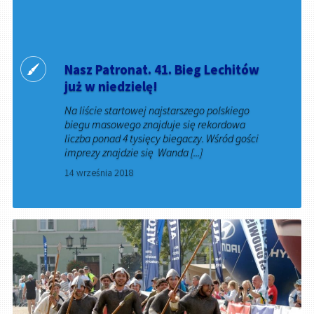
Nasz Patronat. 41. Bieg Lechitów
już w niedzielę!
Na liście startowej najstarszego polskiego
biegu masowego znajduje się rekordowa
liczba ponad 4 tysięcy biegaczy. Wśród gości
imprezy znajdzie się Wanda [...]
14 września 2018