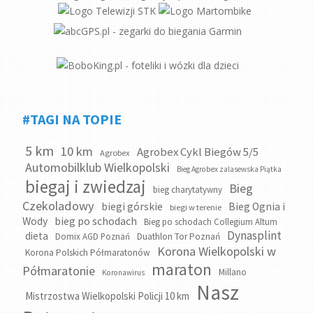
#TAGI NA TOPIE
5 km
10 km
Agrobex Cykl Biegów 5/5
Agrobex
Automobilklub Wielkopolski
Bieg Agrobex zalasewska Piątka
biegaj i zwiedzaj
Bieg
bieg charytatywny
Czekoladowy
biegi górskie
Bieg Ognia i
biegi w terenie
bieg po schodach
Wody
Bieg po schodach Collegium Altum
Dynasplint
dieta
Domix AGD Poznań
Duathlon Tor Poznań
Korona Wielkopolski w
Korona Polskich Półmaratonów
maraton
Półmaratonie
Millano
Koronawirus
Nasz
Mistrzostwa Wielkopolski Policji 10 km