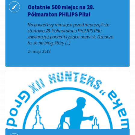
Ostatnie 500 miejsc na 28.
Półmaraton PHILIPS Piła!
Na ponad trzy miesiące przed imprezą lista
startowa 28. Półmaratonu PHILIPS Piła
zawiera już ponad 3 tysiące nazwisk. Oznacza
to, że na bieg, który [...]
24 maja 2018