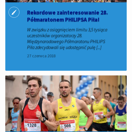
Rekordowe zainteresowanie 28.
Półmaratonem PHILIPSA Piła!
W związku z osiągnięciem limitu 3,5 tysiąca
uczestników organizatorzy 28.
Międzynarodowego Półmaratonu PHILIPS
Piła zdecydowali się udostępnić pulę [...]
27 czerwca 2018