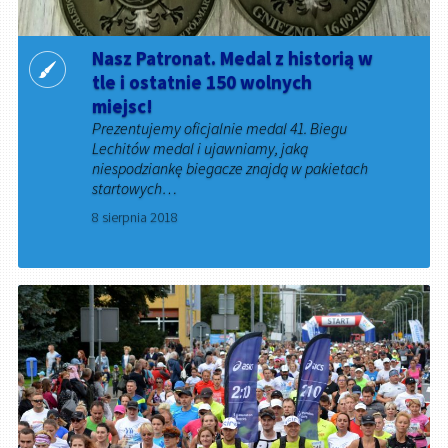
Nasz Patronat. Medal z historią w
tle i ostatnie 150 wolnych
miejsc!
Prezentujemy oficjalnie medal 41. Biegu
Lechitów medal i ujawniamy, jaką
niespodziankę biegacze znajdą w pakietach
startowych…
8 sierpnia 2018