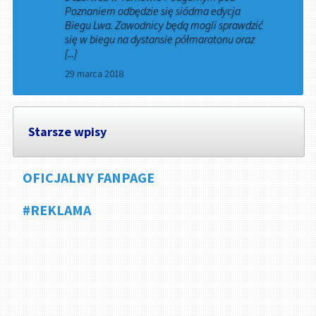
Poznaniem odbędzie się siódma edycja
Biegu Lwa. Zawodnicy będą mogli sprawdzić
się w biegu na dystansie półmaratonu oraz
[...]
29 marca 2018
Starsze wpisy
OFICJALNY FANPAGE
#REKLAMA