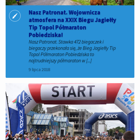
Nasz Patronat. Wojownicza
atmosfera na XXIX Biegu Jagiełły
Tip Topol Półmaraton
Pobiedziska!
Nasz Patronat. Stawka 472 biegaczek i
biegaczy przekonała się, że Bieg Jagiełły Tip
Topol Półmaraton Pobiedziska to
najtrudniejszy półmaraton w [...]
9 lipca 2018