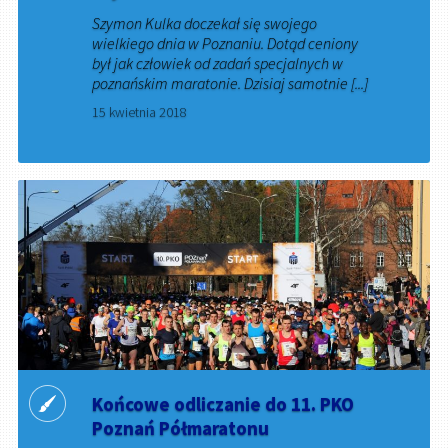
Szymon Kulka doczekał się swojego
wielkiego dnia w Poznaniu. Dotąd ceniony
był jak człowiek od zadań specjalnych w
poznańskim maratonie. Dzisiaj samotnie [...]
15 kwietnia 2018
Końcowe odliczanie do 11. PKO
Poznań Półmaratonu